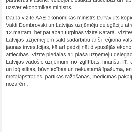
uzsver ekonomikas ministrs.
Darba vizītē AAE ekonomikas ministrs D.Pavļuts kopīg
Valdi Dombrovski un Latvijas uzņēmēju delegāciju atr
12.martam, bet patlaban turpinās vizīte Katarā. Vizītes
Latvijas uzņēmējiem sākt sadarbību ar šī reģiona valstī
jaunas investīcijas, kā arī padziļināt divpusējās ekon
attiecības. Vizītē piedalās arī plaša uzņēmēju delegāc
Latvijas vadošie uzņēmumi no izglītības, finanšu, IT, 
un loģistikas, būvniecības un nekustamā īpašuma, en
metālapstrādes, pārtikas ražošanas, medicīnas paka
nozarēm.