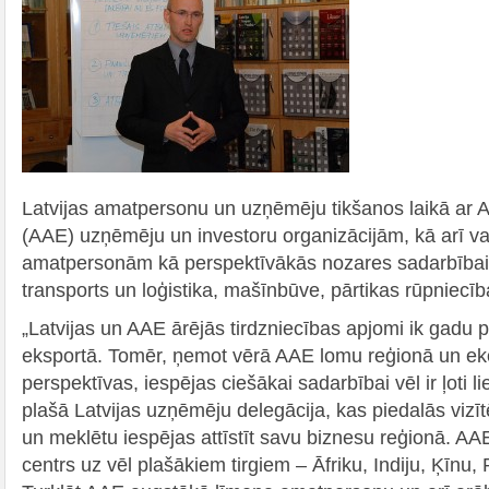
Latvijas amatpersonu un uzņēmēju tikšanos laikā ar 
(AAE) uzņēmēju un investoru organizācijām, kā arī v
amatpersonām kā perspektīvākās nozares sadarbībai
transports un loģistika, mašīnbūve, pārtikas rūpniecīb
„Latvijas un AAE ārējās tirdzniecības apjomi ik gadu p
eksportā. Tomēr, ņemot vērā AAE lomu reģionā un 
perspektīvas, iespējas ciešākai sadarbībai vēl ir ļoti li
plašā Latvijas uzņēmēju delegācija, kas piedalās vizīt
un meklētu iespējas attīstīt savu biznesu reģionā. AAE
centrs uz vēl plašākiem tirgiem – Āfriku, Indiju, Ķīnu, 