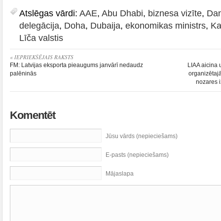
Atslēgas vārdi:
AAE
,
Abu Dhabi
,
biznesa vizīte
,
Dan
delegācija
,
Doha
,
Dubaija
,
ekonomikas ministrs
,
Ka
Līča valstis
« IEPRIEKŠĒJAIS RAKSTS
FM: Latvijas eksporta pieaugums janvārī nedaudz
LIAA aicina 
palēninās
organizētajā
nozares 
Komentēt
Jūsu vārds (nepieciešams)
E-pasts (nepieciešams)
Mājaslapa