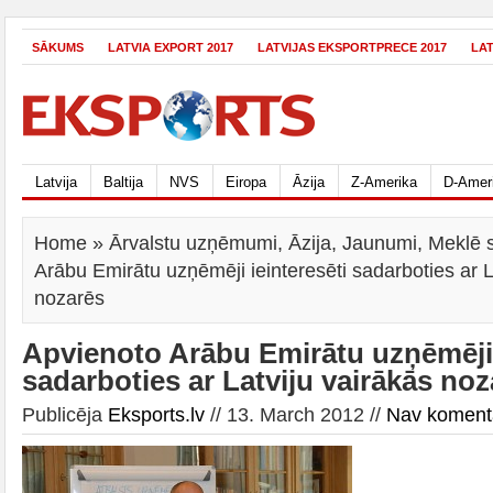
SĀKUMS
LATVIA EXPORT 2017
LATVIJAS EKSPORTPRECE 2017
LA
Latvija
Baltija
NVS
Eiropa
Āzija
Z-Amerika
D-Amer
Home
»
Ārvalstu uzņēmumi
,
Āzija
,
Jaunumi
,
Meklē 
Arābu Emirātu uzņēmēji ieinteresēti sadarboties ar L
nozarēs
Apvienoto Arābu Emirātu uzņēmēji 
sadarboties ar Latviju vairākās no
Publicēja
Eksports.lv
// 13. March 2012 //
Nav koment