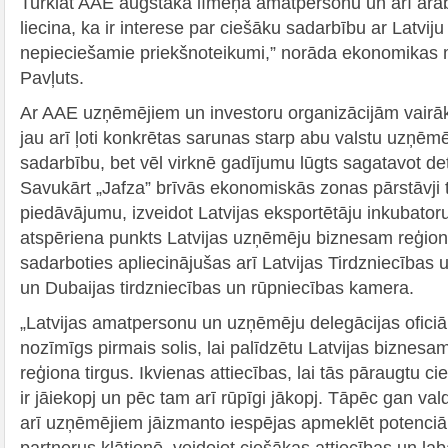
Turklāt AAE augstākā līmeņa amatpersonu un arī arāb
liecina, ka ir interese par ciešāku sadarbību ar Latviju 
nepieciešamie priekšnoteikumi,” norāda ekonomikas m
Pavļuts.
Ar AAE uzņēmējiem un investoru organizācijām vairā
jau arī ļoti konkrētas sarunas starp abu valstu uzņēm
sadarbību, bet vēl virknē gadījumu lūgts sagatavot det
Savukārt „Jafza” brīvās ekonomiskās zonas pārstāvji ti
piedāvājumu, izveidot Latvijas eksportētāju inkubator
atspēriena punkts Latvijas uzņēmēju biznesam reģion
sadarboties apliecinājušas arī Latvijas Tirdzniecības
un Dubaijas tirdzniecības un rūpniecības kamera.
„Latvijas amatpersonu un uzņēmēju delegācijas oficiāl
nozīmīgs pirmais solis, lai palīdzētu Latvijas biznesa
reģiona tirgus. Ikvienas attiecības, lai tās pāraugtu c
ir jāiekopj un pēc tam arī rūpīgi jākopj. Tāpēc gan va
arī uzņēmējiem jāizmanto iespējas apmeklēt potenciāl
partnerus klātienē, veidojot ciešākas attiecības un la