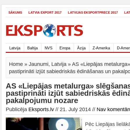
SĀKUMS
LATVIA EXPORT 2017
LATVIJAS EKSPORTPRECE 2017
LA
Latvija
Baltija
NVS
Eiropa
Āzija
Z-Amerika
D-Amer
Home
»
Jaunumi
,
Latvija
» AS «Liepājas metalurga»
pastiprināti izjūt sabiedriskās ēdināšanas un pakal
AS «Liepājas metalurga» slēgšana
pastiprināti izjūt sabiedriskās ēdi
pakalpojumu nozare
Publicēja
Eksports.lv
// 21. July 2014 //
Nav komentār
Pēc Liepājas liel