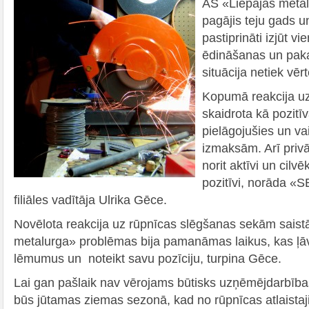
AS «Liepājas meta
pagājis teju gads u
pastiprināti izjūt v
ēdināšanas un paka
situācija netiek vērt
Kopumā reakcija uz
skaidrota kā pozitīva
pielāgojušies un v
izmaksām. Arī priv
norit aktīvi un cilv
pozitīvi, norāda «
filiāles vadītāja Ulrika Gēce.
Novēlota reakcija uz rūpnīcas slēgšanas sekām saistā
metalurga» problēmas bija pamanāmas laikus, kas ļāv
lēmumus un noteikt savu pozīciju, turpina Gēce.
Lai gan pašlaik nav vērojams būtisks uzņēmējdarbība
būs jūtamas ziemas sezonā, kad no rūpnīcas atlaista