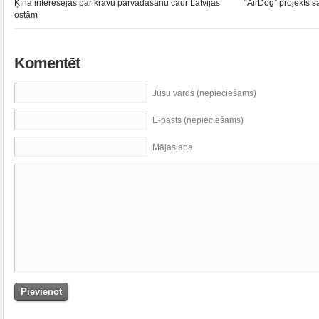
Ķīna interesējas par kravu pārvadāšanu caur Latvijas
“AirDog” projekts 
ostām
Komentēt
Jūsu vārds (nepieciešams)
E-pasts (nepieciešams)
Mājaslapa