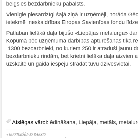
beigsies bezdarbnieku pabalsts.
Vienīgie piesardzīgi šajā ziņā ir uzņēmēji, norāda Gēce
ietekmē neskaidrības Eiropas Savienības fondu līdze
Patlaban lielākā daļa bijušo «Liepājas metalurga» darb
Kopumā pēc uzņēmuma darbības apturēšanas tika reģ
1300 bezdarbnieki, no kuriem 250 ir atraduši jaunu da
bezdarbnieku rindām, bet krietni lielāka daļa aizvien
uzskaitē un gaida iespēju strādāt tuvu dzīvesvietai.
Atslēgas vārdi:
ēdināšana
,
Liepāja
,
metāls
,
metalur
« IEPRIEKŠĒJAIS RAKSTS