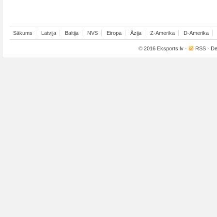
Sākums
Latvija
Baltija
NVS
Eiropa
Āzija
Z-Amerika
D-Amerika
© 2016
Eksports.lv
·
RSS
· De