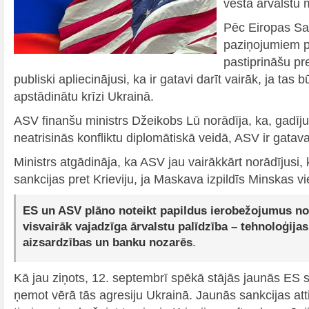
vēsta ārvalstu m
Pēc Eiropas Sa
paziņojumiem p
pastiprināšu pre
publiski apliecinājusi, ka ir gatavi darīt vairāk, ja tas
apstādinātu krīzi Ukrainā.
ASV finanšu ministrs Džeikobs Lū norādīja, ka, gadīju
neatrisinās konfliktu diplomātiskā veidā, ASV ir gatava
Ministrs atgādināja, ka ASV jau vairākkārt norādījusi,
sankcijas pret Krieviju, ja Maskava izpildīs Minskas 
ES un ASV plāno noteikt papildus ierobežojumus noz
visvairāk vajadzīga ārvalstu palīdzība – tehnoloģijas
aizsardzības un banku nozarēs
.
Kā jau ziņots, 12. septembrī spēkā stājās jaunās ES sa
ņemot vērā tās agresiju Ukrainā. Jaunās sankcijas att