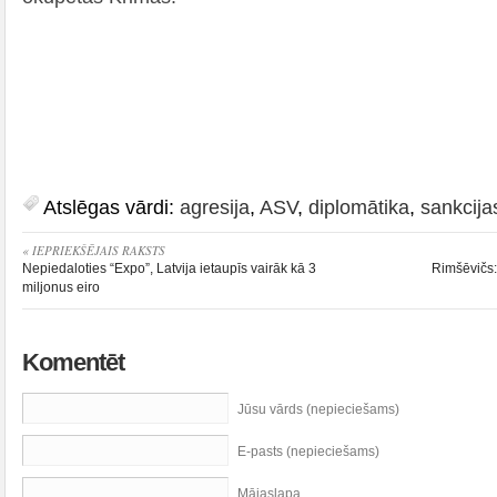
Atslēgas vārdi:
agresija
,
ASV
,
diplomātika
,
sankcija
« IEPRIEKŠĒJAIS RAKSTS
Nepiedaloties “Expo”, Latvija ietaupīs vairāk kā 3
Rimšēvičs:
miljonus eiro
Komentēt
Jūsu vārds (nepieciešams)
E-pasts (nepieciešams)
Mājaslapa