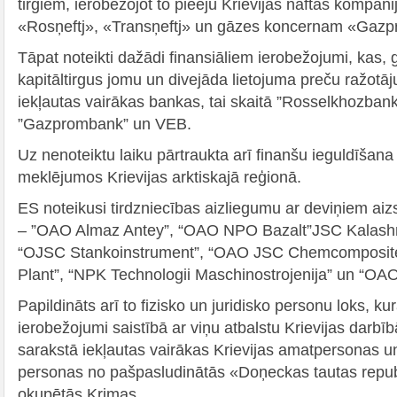
tirgiem, ierobežojot to pieeju Krievijas naftas kompānij
«Rosņeftj», «Transņeftj» un gāzes koncernam «Gazp
Tāpat noteikti dažādi finansiāliem ierobežojumi, kas, 
kapitāltirgus jomu un divejāda lietojuma preču ražotāj
iekļautas vairākas bankas, tai skaitā ”Rosselkhozban
”Gazprombank” un VEB.
Uz nenoteiktu laiku pārtraukta arī finanšu ieguldīšan
meklējumos Krievijas arktiskajā reģionā.
ES noteikusi tirdzniecības aizliegumu ar deviņiem 
– ”OAO Almaz Antey”, “OAO NPO Bazalt”JSC Kalashni
“OJSC Stankoinstrument”, “OAO JSC Chemcomposite
Plant”, “NPK Technologii Maschinostrojenija” un “O
Papildināts arī to fizisko un juridisko personu loks, k
ierobežojumi saistībā ar viņu atbalstu Krievijas darb
sarakstā iekļautas vairākas Krievijas amatpersonas u
personas no pašpasludinātās «Doņeckas tautas republ
okupētās Krimas.