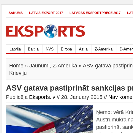
SĀKUMS
LATVIA EXPORT 2017
LATVIJAS EKSPORTPRECE 2017
LA
Latvija
Baltija
NVS
Eiropa
Āzija
Z-Amerika
D-Amer
Home
»
Jaunumi
,
Z-Amerika
» ASV gatava pastiprinā
Krieviju
ASV gatava pastiprināt sankcijas pr
Publicēja
Eksports.lv
// 28. January 2015 //
Nav kome
Ņemot vērā Krie
Austrumukrainā
pastiprināt san