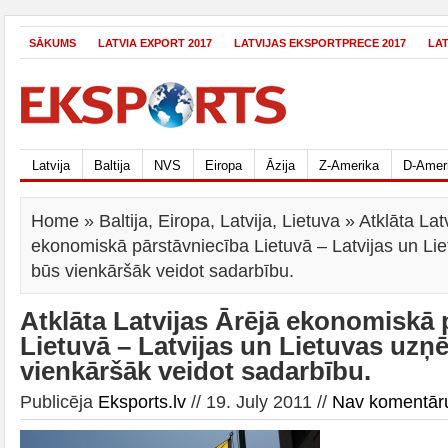
SĀKUMS
LATVIA EXPORT 2017
LATVIJAS EKSPORTPRECE 2017
LA
Latvija
Baltija
NVS
Eiropa
Āzija
Z-Amerika
D-Amer
Home
»
Baltija
,
Eiropa
,
Latvija
,
Lietuva
» Atklāta Lat
ekonomiskā pārstāvniecība Lietuvā – Latvijas un 
būs vienkāršāk veidot sadarbību.
Atklāta Latvijas Ārējā ekonomiskā 
Lietuvā – Latvijas un Lietuvas u
vienkāršāk veidot sadarbību.
Publicēja
Eksports.lv
// 19. July 2011 //
Nav komentār