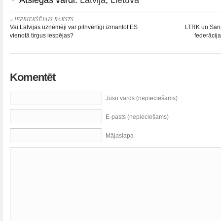
« IEPRIEKŠĒJAIS RAKSTS
Vai Latvijas uzņēmēji var pilnvērtīgi izmantot ES
LTRK un Sanp
vienotā tirgus iespējas?
federācij
Komentēt
Jūsu vārds (nepieciešams)
E-pasts (nepieciešams)
Mājaslapa