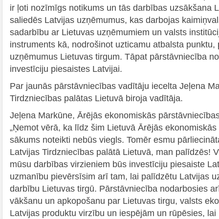
ir ļoti nozīmīgs notikums un tās darbības uzsākšana L
saliedēs Latvijas uzņēmumus, kas darbojas kaimiņvals
sadarbību ar Lietuvas uzņēmumiem un valsts institūci
instruments kā, nodrošinot uzticamu atbalsta punktu, p
uzņēmumus Lietuvas tirgum. Tāpat pārstāvniecība nop
investīciju piesaistes Latvijai.
Par jaunās pārstāvniecības vadītāju iecelta Jeļena Mar
Tirdzniecības palātas Lietuvā biroja vadītāja.
Jeļena Markūne, Ārējās ekonomiskās pārstāvniecības 
„Ņemot vērā, ka līdz šim Lietuvā Ārējās ekonomiskās 
sākums noteikti nebūs viegls. Tomēr esmu pārliecināta
Latvijas Tirdzniecības palātā Lietuvā, man palīdzēs! 
mūsu darbības virzieniem būs investīciju piesaiste Latvi
uzmanību pievērsīsim arī tam, lai palīdzētu Latvija
darbību Lietuvas tirgū. Pārstāvniecība nodarbosies arī
vākšanu un apkopošanu par Lietuvas tirgu, valsts eko
Latvijas produktu virzību un iespējām un rūpēsies, la