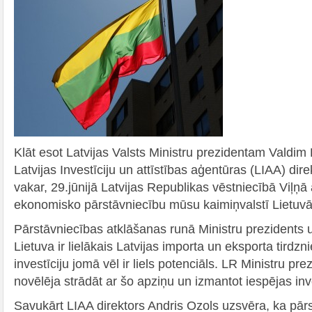
Klāt esot Latvijas Valsts Ministru prezidentam Vald
Latvijas Investīciju un attīstības aģentūras (LIAA) d
vakar, 29.jūnijā Latvijas Republikas vēstniecībā Viļņā 
ekonomisko pārstāvniecību mūsu kaimiņvalstī Lietuvā
Pārstāvniecības atklāšanas runā Ministru prezidents uz
Lietuva ir lielākais Latvijas importa un eksporta tirdzn
investīciju jomā vēl ir liels potenciāls. LR Ministru p
novēlēja strādāt ar šo apziņu un izmantot iespējas inve
Savukārt LIAA direktors Andris Ozols uzsvēra, ka pār