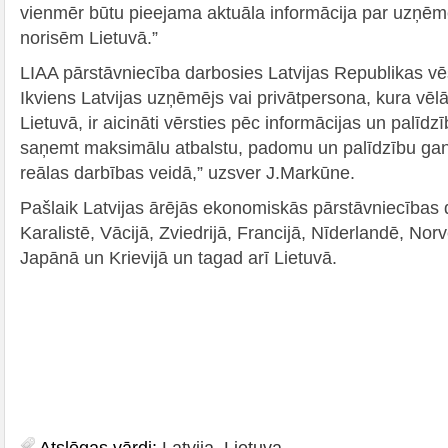
vienmēr būtu pieejama aktuāla informācija par uzņēm
norisēm Lietuvā.”
LIAA pārstāvniecība darbosies Latvijas Republikas vē
Ikviens Latvijas uzņēmējs vai privātpersona, kura vēl
Lietuvā, ir aicināti vērsties pēc informācijas un palīd
saņemt maksimālu atbalstu, padomu un palīdzību gan
reālas darbības veidā,” uzsver J.Markūne.
Pašlaik Latvijas ārējās ekonomiskās pārstāvniecības 
Karalistē, Vācijā, Zviedrijā, Francijā, Nīderlandē, Norvē
Japānā un Krievijā un tagad arī Lietuvā.
Atslēgas vārdi:
Latvija
,
Lietuva