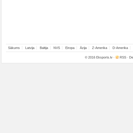
Sākums
Latvija
Baltija
NVS
Eiropa
Āzija
Z-Amerika
D-Amerika
© 2016
Eksports.lv
·
RSS
· De