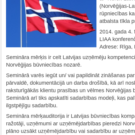
(Norvēģijas-La
rūpniecības k
atbalsta tīkla 
2014. gada 4. 
LIAA konferenč
Adrese: Rīga, 
Semināra mērķis ir celt Latvijas uzņēmēju kompetenci
Norvēģijas būvniecības nozarē.
Seminārā varēs iegūt un/ vai papildināt zināšanas pa
pārvaldē, dokumentācijā un darba drošībā, kā arī nos
raksturīgākās klientu prasības un vēlmes Norvēģijas 
Seminārā arī tiks apskatīti sadarbības modeļi, kas pa
ilgstpējīgu sadarbību.
Semināra mērķauditorija ir Latvijas būvniecības komp
ražotāji, uzņēmumi ar uzņēmējdarbības pieredzi Norvēģi
plāno uzsākt uzņēmējdarbību vai sadarbību ar uzņē