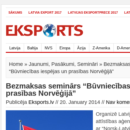
SĀKUMS
LATVIA EXPORT 2017
LATVIJAS EKSPORTPRECE 2017
LA
Latvija
Baltija
NVS
Eiropa
Āzija
Z-Amerika
D-Amer
Home
»
Jaunumi
,
Pasākumi
,
Semināri
» Bezmaksas
“Būvniecības iespējas un prasības Norvēģijā”
Bezmaksas seminārs “Būvniecības 
prasības Norvēģijā”
Publicēja
Eksports.lv
// 20. January 2014 //
Nav kome
Organizē Latvij
attīstības aģe
ar “Norsk-Lat