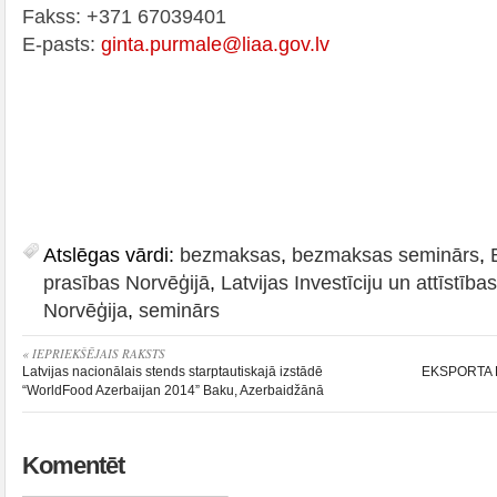
Fakss: +371 67039401
E-pasts:
ginta.purmale@liaa.gov.lv
Atslēgas vārdi:
bezmaksas
,
bezmaksas seminārs
,
prasības Norvēģijā
,
Latvijas Investīciju un attīstīb
Norvēģija
,
seminārs
« IEPRIEKŠĒJAIS RAKSTS
Latvijas nacionālais stends starptautiskajā izstādē
EKSPORTA DI
“WorldFood Azerbaijan 2014” Baku, Azerbaidžānā
Komentēt