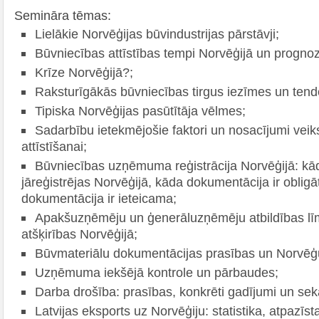
Semināra tēmas:
Lielākie Norvēģijas būvindustrijas pārstāvji;
Būvniecības attīstības tempi Norvēģijā un progno
Krīze Norvēģijā?;
Raksturīgākās būvniecības tirgus iezīmes un ten
Tipiska Norvēģijas pasūtītāja vēlmes;
Sadarbību ietekmējošie faktori un nosacījumi vei
attīstīšanai;
Būvniecības uzņēmuma reģistrācija Norvēģijā: kā
jāreģistrējas Norvēģijā, kāda dokumentācija ir oblig
dokumentācija ir ieteicama;
Apakšuzņēmēju un ģenerāluzņēmēju atbildības lī
atšķirības Norvēģijā;
Būvmateriālu dokumentācijas prasības un Norvēģu
Uzņēmuma iekšējā kontrole un pārbaudes;
Darba drošība: prasības, konkrēti gadījumi un sek
Latvijas eksports uz Norvēģiju: statistika, atpazīst