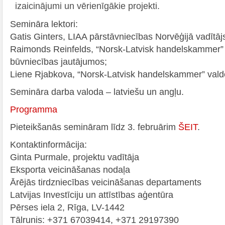
izaicinājumi un vērienīgākie projekti.
Semināra lektori:
Gatis Ginters, LIAA pārstāvniecības Norvēģijā vadītāj
Raimonds Reinfelds, “Norsk-Latvisk handelskammer” 
būvniecības jautājumos;
Liene Rjabkova, “Norsk-Latvisk handelskammer” vald
Semināra darba valoda – latviešu un angļu.
Programma
Pieteikšanās semināram līdz 3. februārim
ŠEIT
.
Kontaktinformācija:
Ginta Purmale, projektu vadītāja
Eksporta veicināšanas nodaļa
Ārējās tirdzniecības veicināšanas departaments
Latvijas Investīciju un attīstības aģentūra
Pērses iela 2, Rīga, LV-1442
Tālrunis: +371 67039414, +371 29197390