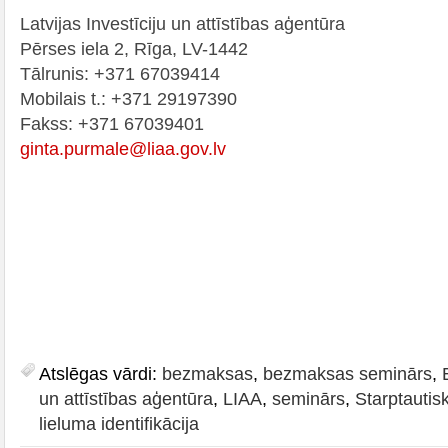
Latvijas Investīciju un attīstības aģentūra
Pērses iela 2, Rīga, LV-1442
Tālrunis: +371 67039414
Mobilais t.: +371 29197390
Fakss: +371 67039401
ginta.purmale@liaa.gov.lv
Atslēgas vārdi:
bezmaksas
,
bezmaksas seminārs
,
un attīstības aģentūra
,
LIAA
,
seminārs
,
Starptautis
lieluma identifikācija