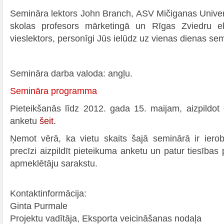
Semināra lektors John Branch, ASV Mičiganas Unive
skolas profesors mārketingā un Rīgas Zviedru e
vieslektors, personīgi Jūs ielūdz uz vienas dienas se
Semināra darba valoda: angļu.
Semināra programma
Pieteikšanās līdz 2012. gada 15. maijam, aizpildot 
anketu
šeit
.
Ņemot vērā, ka vietu skaits šajā seminārā ir iero
precīzi aizpildīt pieteikuma anketu un patur tiesības
apmeklētāju sarakstu.
Kontaktinformācija:
Ginta Purmale
Projektu vadītāja, Eksporta veicināšanas nodaļa