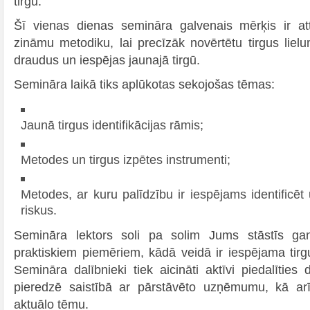
tirgū.
Šī vienas dienas semināra galvenais mērķis ir att
zināmu metodiku, lai precīzāk novērtētu tirgus lielu
draudus un iespējas jaunajā tirgū.
Semināra laikā tiks aplūkotas sekojošas tēmas:
Jaunā tirgus identifikācijas rāmis;
Metodes un tirgus izpētes instrumenti;
Metodes, ar kuru palīdzību ir iespējams identificē
riskus.
Semināra lektors soli pa solim Jums stāstīs gan
praktiskiem piemēriem, kādā veidā ir iespējama tirgus
Semināra dalībnieki tiek aicināti aktīvi piedalīties d
pieredzē saistībā ar pārstāvēto uzņēmumu, kā ar
aktuālo tēmu.