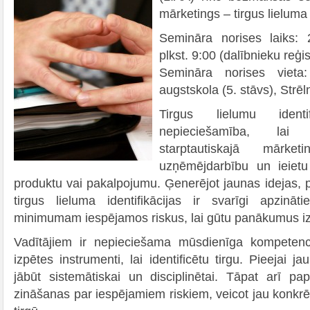
mārketings – tirgus lieluma i
Semināra norises laiks: 
plkst. 9:00 (dalībnieku reģis
Semināra norises vieta
augstskola (5. stāvs), Strēl
Tirgus lielumu ident
nepieciešamība, lai 
starptautiskajā mārket
uzņēmējdarbību un ieietu
produktu vai pakalpojumu. Ģenerējot jaunas idejas, p
tirgus lieluma identifikācijas ir svarīgi apzinā
minimumam iespējamos riskus, lai gūtu panākumus izv
Vadītājiem ir nepieciešama mūsdienīga kompeten
izpētes instrumenti, lai identificētu tirgu. Pieejai jau
jābūt sistemātiskai un disciplinētai. Tāpat arī pa
zināšanas par iespējamiem riskiem, veicot jau konkrēta