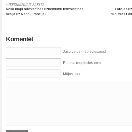
« IEPRIEKŠĒJAIS RAKSTS
Koka māju būvniecības uzņēmumu tirdzniecības
Latvijas 
misija uz Nanti (Francija)
ministres La
Komentēt
Jūsu vārds (nepieciešams)
E-pasts (nepieciešams)
Mājaslapa