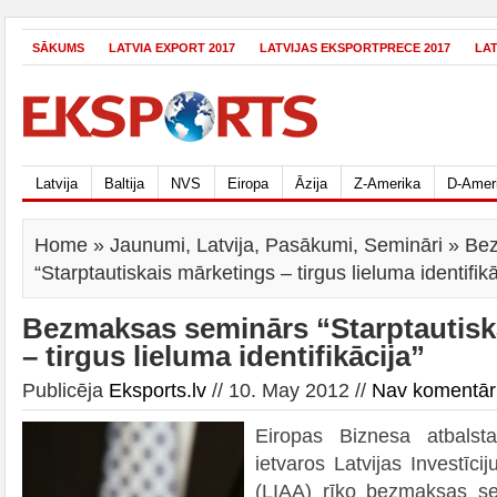
SĀKUMS
LATVIA EXPORT 2017
LATVIJAS EKSPORTPRECE 2017
LA
Latvija
Baltija
NVS
Eiropa
Āzija
Z-Amerika
D-Amer
Home
»
Jaunumi
,
Latvija
,
Pasākumi
,
Semināri
» Bez
“Starptautiskais mārketings – tirgus lieluma identifikā
Bezmaksas seminārs “Starptautisk
– tirgus lieluma identifikācija”
Publicēja
Eksports.lv
// 10. May 2012 //
Nav komentār
Eiropas Biznesa atbalsta
ietvaros Latvijas Investīci
(LIAA) rīko bezmaksas sem