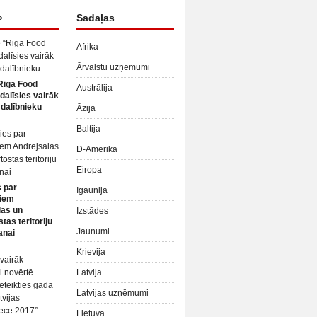
»
Sadaļas
Āfrika
Ārvalstu uzņēmumi
Riga Food
Austrālija
dalīsies vairāk
dalībnieku
Āzija
Baltija
D-Amerika
Eiropa
 par
Igaunija
iem
las un
Izstādes
tas teritoriju
Jaunumi
anai
Krievija
Latvija
Latvijas uzņēmumi
Lietuva