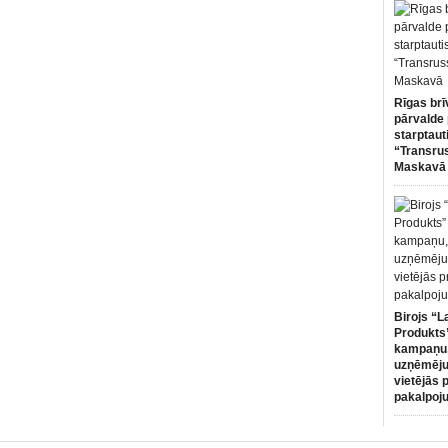
Rīgas brī
pārvalde 
starptaut
“Transru
Maskavā
Birojs “L
Produkts”
kampaņu,
uzņēmēju
vietējās 
pakalpoj