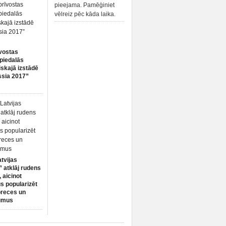
pieejama. Pamēģiniet
vēlreiz pēc kāda laika.
vostas
piedalās
iskajā izstādē
ssia 2017”
atvijas
 atklāj rudens
 aicinot
s popularizēt
preces un
umus