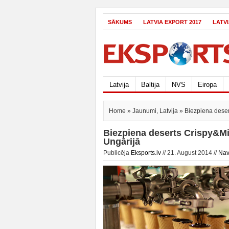
SĀKUMS
LATVIA EXPORT 2017
LATV
Latvija
Baltija
NVS
Eiropa
Home
»
Jaunumi
,
Latvija
» Biezpiena desert
Biezpiena deserts Crispy&Mil
Ungārijā
Publicēja
Eksports.lv
// 21. August 2014 //
Nav