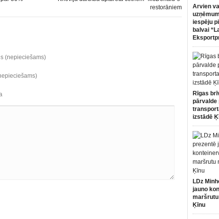
Arvien va
restorāniem
uzņēmumi
iespēju p
balvai “L
Eksportp
ds (nepieciešams)
(nepieciešams)
Rīgas brī
a
pārvalde 
transport
izstādē Ķ
LDz Minh
jauno kon
maršrutu
Ķīnu