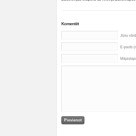
Komentēt
Jūsu vār
E-pasts 
Mājaslap