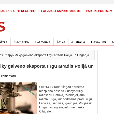
IJAS EKSPORTPRECE 2017
LATVIJAS EKSPORTPADOME
PAR EKSPORTS.LV
Āzija
Z-Amerika
D-Amerika
Āfrika
Austrālija
Pasākumi
M
s Crispy&Milky galveno eksporta tirgu atradis Polijā un Ungārijā
ky galveno eksporta tirgu atradis Polijā un
 komentāru
SIA “T&T Group” šogad pārņēma
biezpiena deserta Crispy&Milky
ražošanu Lietuvā, izveidojot jaunu
ražotni Rīgā, kur nodrošina produkciju
Latvijas, Lietuvas, Igaunijas, Polijas un
Ungārijas tirgiem, informē banka
Citadele.