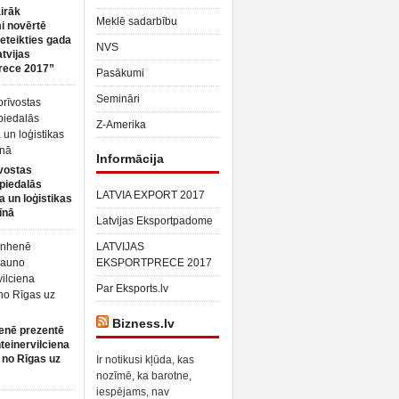
irāk
Meklē sadarbību
 novērtē
ieteikties gada
NVS
atvijas
rece 2017”
Pasākumi
Semināri
Z-Amerika
Informācija
vostas
piedalās
LATVIA EXPORT 2017
a un loģistikas
īnā
Latvijas Eksportpadome
LATVIJAS
EKSPORTPRECE 2017
Par Eksports.lv
Bizness.lv
enē prezentē
teinervilciena
 no Rīgas uz
Ir notikusi kļūda, kas
nozīmē, ka barotne,
iespējams, nav