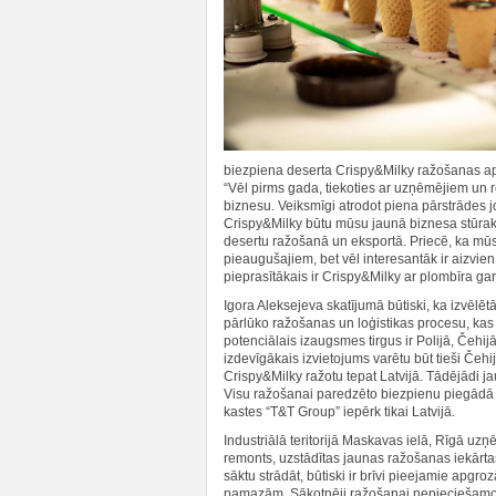
biezpiena deserta Crispy&Milky ražošanas a
“Vēl pirms gada, tiekoties ar uzņēmējiem un 
biznesu. Veiksmīgi atrodot piena pārstrādes jo
Crispy&Milky būtu mūsu jaunā biznesa stūrak
desertu ražošanā un eksportā. Priecē, ka mūs
pieaugušajiem, bet vēl interesantāk ir aizvien
pieprasītākais ir Crispy&Milky ar plombīra garš
Igora Aleksejeva skatījumā būtiski, ka izvēlēt
pārlūko ražošanas un loģistikas procesu, kas n
potenciālais izaugsmes tirgus ir Polijā, Čehi
izdevīgākais izvietojums varētu būt tieši Čeh
Crispy&Milky ražotu tepat Latvijā. Tādējādi 
Visu ražošanai paredzēto biezpienu piegādā S
kastes “T&T Group” iepērk tikai Latvijā.
Industriālā teritorijā Maskavas ielā, Rīgā uz
remonts, uzstādītas jaunas ražošanas iekārta
sāktu strādāt, būtiski ir brīvi pieejamie apgro
pamazām. Sākotnēji ražošanai nepieciešamo iz