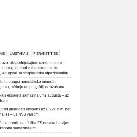
AIS
LASĪTĀKAIS
PIERAKSTĪTIES
Braže: eksportējošajiem uzņēmumiem ir
a loma, stiprinot valsts ekonomisko
, izaugsmi un starptautisko atpazīstamību
rī pieaugsi nemetālisko minerālu
ājumu, mēbeļu un poligrāfijas ražošana
kais eksporta samazinājums augustā – uz
lstīm
būtiski pieaudzis eksports uz ES valstīm, bet
ājies – uz NVS valstīm
ā ekonomikas attīstība ES nosaka Latvijas
eksporta samazinājumu