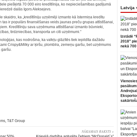
adele piešķirtā 70 000 eiro kredītlīnija, ko nepieciešamības gadījumā
Latvija 
ieredzē dalās Igors Aleksejevs.
 skaidro, ka „kredītlīniju uzņēmēji izmanto kā īstermiņa kredītu
 tas ir populārs finansēšanas veids jaunas preču grupas attīstīšanai,
iem. Kredītlīniju sava uzņēmuma attīstīšanai izmanto būvnieki,
ības, tirdzniecības, transporta un citi uzņēmumi.”
Izstādē “
loģijas, kas nodrošina, ka vafeļu glāzītēs tiek iepildīta dažādu
2018” pie
kami Crispy&Milky ar ķiršu, plombīra, zemeņu garšu, bet uzņēmums
nekā 700 
 garšu.
Vienosies
pasākum
Andrejsa
Eksportos
sakārtoš
ums
,
T&T Group
NĀKAMAIS RAKSTS »
s par 50%
Krievijā darbība apturēta četriem “McDonald`s”