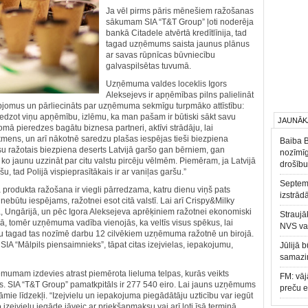
Ja vēl pirms pāris mēnešiem ražošanas
sākumam SIA “T&T Group” ļoti noderēja
bankā Citadele atvērtā kredītlīnija, tad
tagad uzņēmums saista jaunus plānus
ar savas rūpnīcas būvniecību
galvaspilsētas tuvumā.
Uzņēmuma valdes loceklis Igors
Aleksejevs ir apņēmības pilns palielināt
pjomus un pārliecināts par uzņēmuma sekmīgu turpmāko attīstību:
redzot viņu apņēmību, izlēmu, ka man pašam ir būtiski sākt savu
JAUNĀK
mā pieredzes bagātu biznesa partneri, aktīvi strādāju, lai
mens, un arī nākotnē saredzu plašas iespējas tieši biezpiena
Baiba 
u ražotais biezpiena deserts Latvijā garšo gan bērniem, gan
nozīmīg
 ko jaunu uzzināt par citu valstu pircēju vēlmēm. Piemēram, ja Latvijā
drošību
u, tad Polijā vispieprasītākais ir ar vaniļas garšu.”
Septemb
ā produkta ražošana ir viegli pārredzama, katru dienu viņš pats
izstrād
ebūtu iespējams, ražotnei esot citā valstī. Lai arī Crispy&Milky
jā, Ungārijā, un pēc Igora Aleksejeva aprēķiniem ražotnei ekonomiski
Straujā
ijā, tomēr uzņēmuma vadība vienojās, ka veltīs visus spēkus, lai
NVS va
jau tagad tas nozīmē darbu 12 cilvēkiem uzņēmuma ražotnē un birojā.
IA “Mālpils piensaimnieks”, tāpat citas izejvielas, iepakojumu,
Jūlijā 
samazin
ņēmumam izdevies atrast piemērota lieluma telpas, kurās veikts
FM: vāj
s. SIA “T&T Group” pamatkpitāls ir 277 540 eiro. Lai jauns uzņēmums
preču 
zāmie līdzekļi. “Izejvielu un iepakojuma piegādātāju uzticību var iegūt
ejvielu iegāde jāveic ar priekšapmaksu vai arī ļoti īsā termiņā,