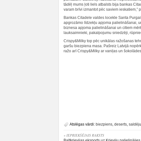
tādēļ mums ļoti liels atbalsts bija bankas Cit
varam brīvi izmantot pēc saviem ieskatiem,” p
Bankas Citadele valdes locekle Santa Purgaile
apgrozāmo līdzekļu apjoma palielināšanai, un
biznesa apjoma palielināšanai un citiem mērķ
lauksaimnieki, pakalpojumu sniedzēji, rūpniec
Crispy&Milky top pēc unikālas ražošanas tehno
garšu biezpiena masa. Pašreiz Latvijā nopēr
ražo arī Crispy&Milky ar vaniļas un šokolādes
Atslēgas vārdi:
biezpiens
,
deserts
,
saldēj
« IEPRIEKŠĒJAIS RAKSTS
Baltkrievijas eksports uz Krieviju palielinājie