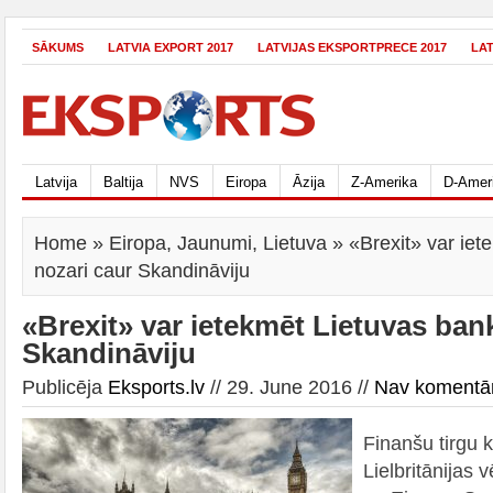
SĀKUMS
LATVIA EXPORT 2017
LATVIJAS EKSPORTPRECE 2017
LA
Latvija
Baltija
NVS
Eiropa
Āzija
Z-Amerika
D-Amer
Home
»
Eiropa
,
Jaunumi
,
Lietuva
» «Brexit» var iet
nozari caur Skandināviju
«Brexit» var ietekmēt Lietuvas ban
Skandināviju
Publicēja
Eksports.lv
// 29. June 2016 //
Nav komentā
Finanšu tirgu kr
Lielbritānijas 