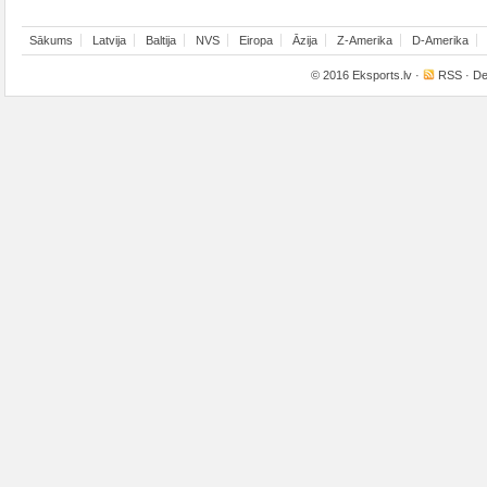
Sākums
Latvija
Baltija
NVS
Eiropa
Āzija
Z-Amerika
D-Amerika
© 2016
Eksports.lv
·
RSS
· De