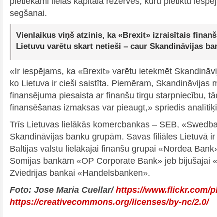
pietiekami lielas kapitāla rezerves, kuru pietiktu ie
segšanai.
Vienlaikus viņš atzinis, ka «Brexit» izraisītais finan
Lietuvu varētu skart netieši – caur Skandināvijas b
«Ir iespējams, ka «Brexit» varētu ietekmēt Skandināvi
ko Lietuva ir cieši saistīta. Piemēram, Skandināvijas 
finansējuma piesaista ar finanšu tirgu starpniecību, tād
finansēšanas izmaksas var pieaugt,» spriedis analītiķi
Trīs Lietuvas lielākās komercbankas – SEB, «Swedb
Skandināvijas banku grupām. Savas filiāles Lietuvā ir
Baltijas valstu lielākajai finanšu grupai «Nordea Bank»
Somijas bankām «OP Corporate Bank» jeb bijušajai 
Zviedrijas bankai «Handelsbanken».
Foto: Jose Maria Cuellar/
https://www.flickr.com/p
https://creativecommons.org/licenses/by-nc/2.0/