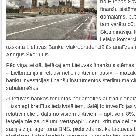
no Eiropas Sav
finanšu sistēm
domājams, būti
tam varētu būt
Skandināviju, 
lielāko komer
uzskata Lietuvas Banka Makroprudenciālās analīzes 
Andrjus Škarnulis.
Pēc viņa teiktā, lielākajiem Lietuvas finanšu sistēma
– Lielbritānijā ir relatīvi nelieli aktīvi un pasīvi – maz
banku investīcijas finanšu instrumentos sterliņu mārciņ
sabalansētas.
«Lietuvas bankas tendētas nodarboties ar tradicionā
– izsniegt kredītus iedzīvotājiem, tādēļ to investīcijas
relatīvi nelielu daļu no visiem aktīviem – aptuveni 8%
iespējamie zaudējumi vērtspapīru cenu krituma dēļ neb
sacījis ziņu aģentūrai BNS, piebilzdams, ka Lietuvas