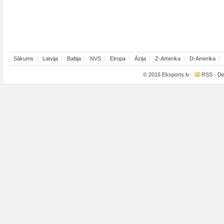
Sākums
Latvija
Baltija
NVS
Eiropa
Āzija
Z-Amerika
D-Amerika
© 2016
Eksports.lv
·
RSS
· De