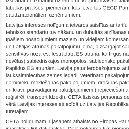
izstrādāt un izmantot uzņēmumu korporatīvās sociālās
labākās prakses, piemēram, kas ietvertas OECD Pa
daudznacionāliem uzņēmumiem.
Latvijas intereses nolīguma ietvaros saistītas ar tari
tehnisko standartu tuvināšanu un dubultās atzīšanas 
īpašiem nosacījumiem maziem un vidējiem komersan
un Latvijas atrunas pakalpojumu jomā, aizsargājot sab
sensitīvās nozares. Iestrādāta ES atruna, ka tirgus nav
nevēlas) sabiedriskajos monopolos, sabiedrisko pak
Papildus ES atrunām, Latvija patur ierobežojumus att
lauksaimniecības zemes iegādi, veterināro pakalpoj
darbinieku meklēšanas pakalpojumiem, drošības pak
un kravu pārvadājumu pakalpojumiem (nepieciešama at
reģistrēti transportlīdzekļi). CETA fiziskas personas de
vērā Latvijas intereses attiecībā uz Latvijas Republik
turētājiem.
CETA nolīgumam ir jāsaņem atbalsts no Eiropas Parl
ir jāratificē ES dalībvalstīs. Daļa nolīguma tiks piemē