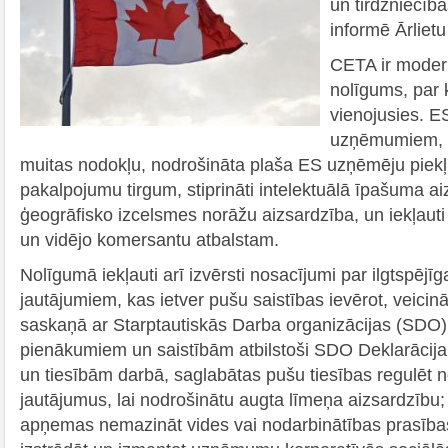
un tirdzniecīb
informē Ārlietu 
CETA ir modern
nolīgums, par k
vienojusies. ES
uzņēmumiem, ti
muitas nodokļu, nodrošināta plaša ES uzņēmēju piek
pakalpojumu tirgum, stiprināti intelektuālā īpašuma a
ģeogrāfisko izcelsmes norāžu aizsardzība, un iekļaut
un vidējo komersantu atbalstam.
Nolīgumā iekļauti arī izvērsti nosacījumi par ilgtspējīg
jautājumiem, kas ietver pušu saistības ievērot, veicinā
saskaņā ar Starptautiskās Darba organizācijas (SDO)
pienākumiem un saistībām atbilstoši SDO Deklarācija
un tiesībām darbā, saglabātas pušu tiesības regulēt 
jautājumus, lai nodrošinātu augta līmeņa aizsardzību;
apņemas nemazināt vides vai nodarbinātības prasība