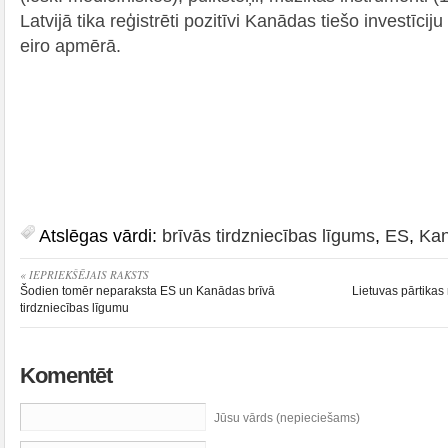
Latvijā tika reģistrēti pozitīvi Kanādas tiešo investīcij
eiro apmērā.
Atslēgas vārdi:
brīvās tirdzniecības līgums
,
ES
,
Ka
« IEPRIEKŠĒJAIS RAKSTS
Šodien tomēr neparaksta ES un Kanādas brīvā
Lietuvas pārtikas 
tirdzniecības līgumu
Komentēt
Jūsu vārds (nepieciešams)