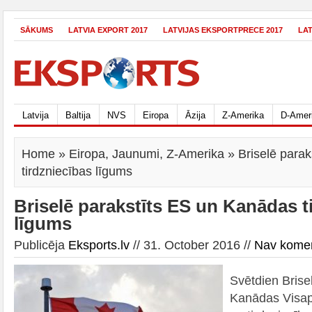
SĀKUMS
LATVIA EXPORT 2017
LATVIJAS EKSPORTPRECE 2017
LA
Latvija
Baltija
NVS
Eiropa
Āzija
Z-Amerika
D-Amer
Home
»
Eiropa
,
Jaunumi
,
Z-Amerika
» Briselē para
tirdzniecības līgums
Briselē parakstīts ES un Kanādas t
līgums
Publicēja
Eksports.lv
// 31. October 2016 //
Nav kome
Svētdien Brise
Kanādas Visap