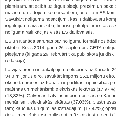
piemēram, attiecībā uz tirgus pieeju precēm un paka
maziem un vidējiem komersantiem, un citiem ES kom
Savukārt nolīguma nosacījumi, kas ir dalībvalstu ko
ieguldījumu aizsardzība, finanšu pakalpojumi stāsies 
nolīguma ratifikācijas visās ES dalībvalstīs.
ES un Kanāda sarunas par nolīgumu formāli noslēdza
oktobrī. Kopš 2014. gada 26. septembra CETA nolīgums
pieejams (šī gada 29. februārī tika publiskota juridisk
redakcija).
Latvijas preču un pakalpojumu eksports uz Kanādu 20
34,8 miljonus eiro, savukārt imports 25,1 miljonu eiro
eksporta preces uz Kanādu ir pārtikas rūpniecības pr
mašīnas un mehānismi; elektriskās iekārtas (17,97%); 
(13,32%). Galvenās Latvijas importa preces no Kanā
mehānismi; elektriskās iekārtas (37,03%); plastmasas
tām; kaučuks un gumijas izstrādājumi (17,42%); optisk
(iesk. medicīniskos); pulksteņi, mūzikas instrumenti 