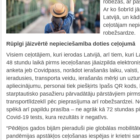
robežas, ar pas
Ar ko šobrīd jā
Latvijā, un kā
ceļotājam nepi
robežsardze.
Rūpīgi jāizvērtē nepieciešamība doties ceļojumā
Visiem ceļotājiem, kuri ierodas Latvijā, arī tiem, kuri L
48 stundu laikā pirms ieceļošanas jāaizpilda elektron
anketa jeb Covidpass, norādot ierašanās laiku, valsti
ieradusies, transporta veidu, ierašanās mērķi un uztur
apliecinājumu, personai tiek piešķirts īpašs QR kods,
starptautisko pasažieru pārvadātāju pārstāvjiem pirm
transportlīdzeklī pēc pieprasījuma arī robežsardzei. N
spēkā arī papildu prasība – ne agrāk kā 72 stundas p
Covid-19 tests, kura rezultāts ir negatīvs.
“Pēdējos gados bijām pieraduši pie globālas mobilitāt
pandēmijas apstākļos ceļošanas iespējas ir krietni sar