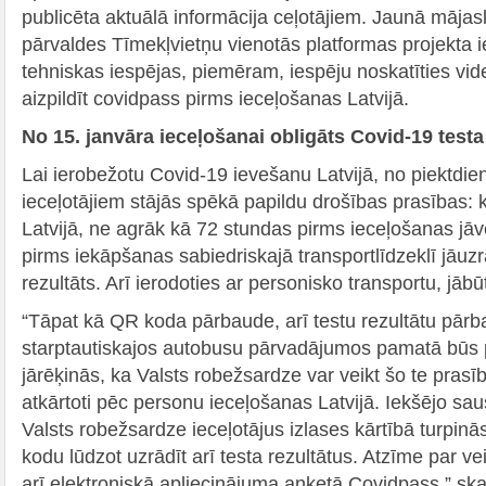
publicēta aktuālā informācija ceļotājiem. Jaunā mājasl
pārvaldes Tīmekļvietņu vienotās platformas projekta i
tehniskas iespējas, piemēram, iespēju noskatīties vid
aizpildīt covidpass pirms ieceļošanas Latvijā.
No 15. janvāra ieceļošanai obligāts Covid-19 testa
Lai ierobežotu Covid-19 ievešanu Latvijā, no piektdien
ieceļotājiem stājās spēkā papildu drošības prasības: 
Latvijā, ne agrāk kā 72 stundas pirms ieceļošanas jāv
pirms iekāpšanas sabiedriskajā transportlīdzeklī jāuz
rezultāts. Arī ierodoties ar personisko transportu, jāb
“Tāpat kā QR koda pārbaude, arī testu rezultātu pārb
starptautiskajos autobusu pārvadājumos pamatā būs p
jārēķinās, ka Valsts robežsardze var veikt šo te prasī
atkārtoti pēc personu ieceļošanas Latvijā. Iekšējo 
Valsts robežsardze ieceļotājus izlases kārtībā turpinā
kodu lūdzot uzrādīt arī testa rezultātus. Atzīme par ve
arī elektroniskā apliecinājuma anketā Covidpass,” sk