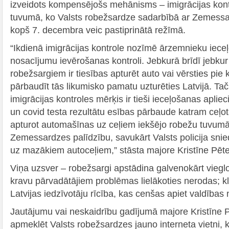
izveidots kompensējošs mehānisms – imigrācijas kont
tuvumā, ko Valsts robežsardze sadarbībā ar Zemessard
kopš 7. decembra veic pastiprinātā režīmā.
“Ikdienā imigrācijas kontrole nozīmē ārzemnieku iec
nosacījumu ievērošanas kontroli. Jebkurā brīdī jebkur L
robežsargiem ir tiesības apturēt auto vai vērsties pi
pārbaudīt tās likumisko pamatu uzturēties Latvijā. Tač
imigrācijas kontroles mērķis ir tieši ieceļošanas aplie
un covid testa rezultātu esības pārbaude katram ceļot
apturot automašīnas uz ceļiem iekšējo robežu tuvumā
Zemessardzes palīdzību, savukārt Valsts policija snied
uz mazākiem autoceļiem,” stāsta majore Kristīne Pēt
Viņa uzsver – robežsargi apstādina galvenokārt vieglo
kravu pārvadātājiem problēmas lielākoties nerodas; k
Latvijas iedzīvotāju rīcība, kas cenšas apiet valdības 
Jautājumu vai neskaidrību gadījumā majore Kristīne 
apmeklēt Valsts robežsardzes jauno interneta vietni, ku