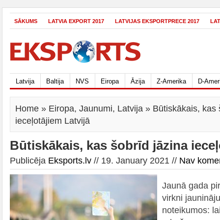
SĀKUMS
LATVIA EXPORT 2017
LATVIJAS EKSPORTPRECE 2017
LA
Latvija
Baltija
NVS
Eiropa
Āzija
Z-Amerika
D-Amer
Home
»
Eiropa
,
Jaunumi
,
Latvija
» Būtiskākais, kas 
ieceļotājiem Latvijā
Būtiskākais, kas šobrīd jāzina ieceļ
Publicēja
Eksports.lv
// 19. January 2021 //
Nav kome
Jaunā gada pir
virkni jauninā
noteikumos: la