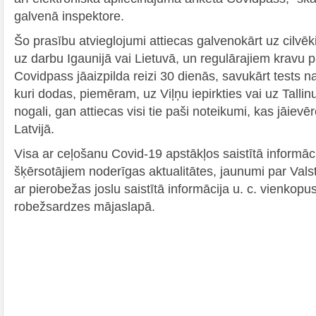
galvenā inspektore.
Šo prasību atvieglojumi attiecas galvenokārt uz cilvēk
uz darbu Igaunijā vai Lietuvā, un regulārajiem kravu 
Covidpass jāaizpilda reizi 30 dienās, savukārt tests n
kuri dodas, piemēram, uz Viļņu iepirkties vai uz Talli
nogali, gan attiecas visi tie paši noteikumi, kas jāiev
Latvijā.
Visa ar ceļošanu Covid-19 apstākļos saistītā informāci
šķērsotājiem noderīgas aktualitātes, jaunumi par Val
ar pierobežas joslu saistītā informācija u. c. vienkop
robežsardzes mājaslapā.