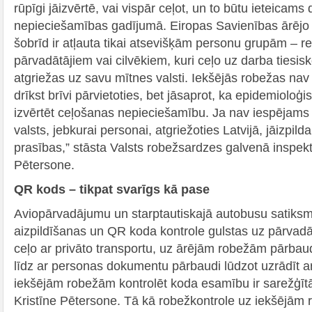
rūpīgi jāizvērtē, vai vispār ceļot, un to būtu ieteicams d
nepieciešamības gadījumā. Eiropas Savienības ārējo
šobrīd ir atļauta tikai atsevišķām personu grupām – r
pārvadātājiem vai cilvēkiem, kuri ceļo uz darba tiesis
atgriežas uz savu mītnes valsti. Iekšējās robežas nav
drīkst brīvi pārvietoties, bet jāsaprot, ka epidemioloģis
izvērtēt ceļošanas nepieciešamību. Ja nav iespējams 
valsts, jebkurai personai, atgriežoties Latvijā, jāizpild
prasības,” stāsta Valsts robežsardzes galvenā inspekt
Pētersone.
QR kods – tikpat svarīgs kā pase
Aviopārvadājumu un starptautiskajā autobusu satiks
aizpildīšanas un QR koda kontrole gulstas uz pārvadāt
ceļo ar privāto transportu, uz ārējām robežām pārbau
līdz ar personas dokumentu pārbaudi lūdzot uzrādīt 
iekšējām robežām kontrolēt koda esamību ir sarežģītā
Kristīne Pētersone. Tā kā robežkontrole uz iekšējām