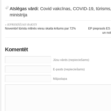
Atslēgas vārdi:
Covid vakcīnas
,
COVID-19
,
tūrisms
ministrija
« IEPRIEKŠĒJAIS RAKSTS
Novembrī tūristu mītnēs viesu skaita kritums par 72%
EP pieprasīs ES 
un not
Komentēt
Jūsu vārds (nepieciešams)
E-pasts (nepieciešams)
Mājaslapa