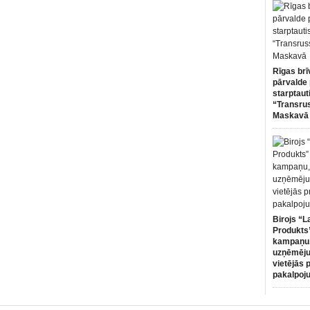
Rīgas brī
pārvalde 
starptaut
“Transru
Maskavā
Birojs “L
Produkts”
kampaņu,
uzņēmēju
vietējās 
pakalpoj