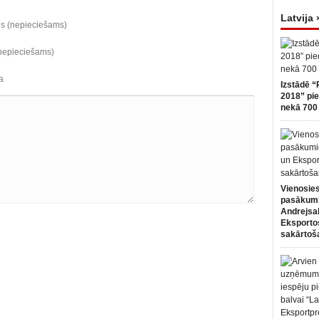
Latvija 
ds (nepieciešams)
(nepieciešams)
a
Izstādē “
2018” pie
nekā 700 
Vienosies
pasākum
Andrejsa
Eksportos
sakārtoš