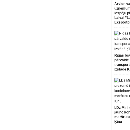
Arvien va
uzņēmumi
iespēju p
balvai “L
Eksportp
Rīgas brī
pārvalde 
transport
izstādē Ķ
LDz Minh
jauno kon
maršrutu
Ķīnu