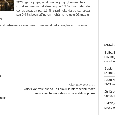
2022. gada jūlijā, salīdzinot ar jūniju, būvniecības
izmaksu līmenis palielinājās par 1,3 %. Būvmateriālu
cenas pieauga par 1,6 %, strādnieku darba samaksa –
par 0,9 %, bet mašīnu un mehānismu uzturēšanas un
 %
vairāk ietekmēja cenu pieaugums asfaltbetonam, kā arī dolomīta
JAUNĀK
Baiba 
nozīmīg
drošību
Septemb
izstrād
nis
Straujā
NVS va
NĀKAMAIS RAKSTS »
Valsts kontrole aicina uz lielāku ieinteresētību mazo
Jūlijā 
ostu attīstībā no valsts un pašvaldību puses
samazin
cijai
FM: vāj
preču 