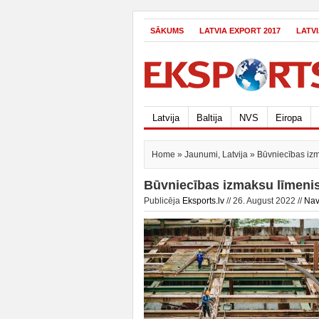
SĀKUMS
LATVIA EXPORT 2017
LATV
Latvija
Baltija
NVS
Eiropa
Home
»
Jaunumi
,
Latvija
» Būvniecības izm
Būvniecības izmaksu līmenis 
Publicēja
Eksports.lv
// 26. August 2022 //
Nav