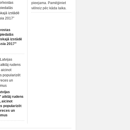
pieejama. Pamēģiniet
vēlreiz pēc kāda laika.
vostas
piedalās
iskajā izstādē
ssia 2017”
atvijas
 atklāj rudens
 aicinot
s popularizēt
preces un
umus