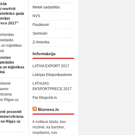
irāk
Meklē sadarbību
 novērtē
ieteikties gada
NVS
atvijas
rece 2017”
Pasākumi
Semināri
Z-Amerika
Informācija
vostas
piedalās
LATVIA EXPORT 2017
a un loģistikas
īnā
Latvijas Eksportpadome
LATVIJAS
EKSPORTPRECE 2017
Par Eksports.lv
Bizness.lv
enē prezentē
teinervilciena
 no Rīgas uz
Ir notikusi kļūda, kas
nozīmē, ka barotne,
iespējams, nav