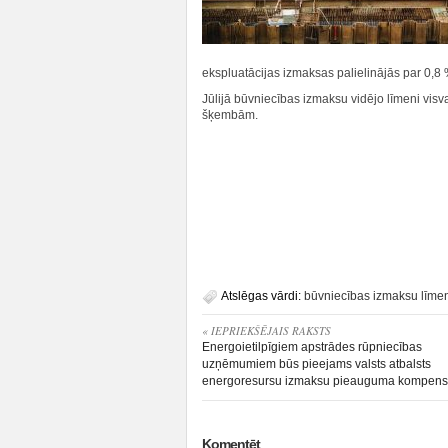
ekspluatācijas izmaksas palielinājās par 0,8
Jūlijā būvniecības izmaksu vidējo līmeni vis
šķembām.
Atslēgas vārdi:
būvniecības izmaksu līme
« IEPRIEKŠĒJAIS RAKSTS
Energoietilpīgiem apstrādes rūpniecības
uzņēmumiem būs pieejams valsts atbalsts
energoresursu izmaksu pieauguma kompensā
Komentēt