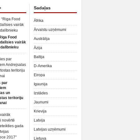
»
Sadaļas
Āfrika
Ārvalstu uzņēmumi
Riga Food
Austrālija
dalīsies vairāk
dalībnieku
Āzija
Baltija
D-Amerika
Eiropa
 par
Igaunija
iem
las un
Izstādes
tas teritoriju
Jaunumi
anai
Krievija
Latvija
Latvijas uzņēmumi
Lietuva