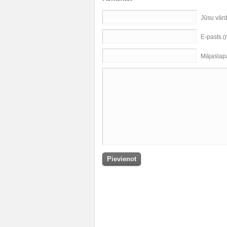
Jūsu vār
E-pasts 
Mājaslap