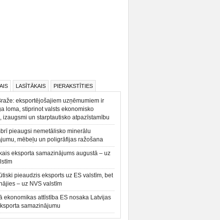
AIS
LASĪTĀKAIS
PIERAKSTĪTIES
Braže: eksportējošajiem uzņēmumiem ir
a loma, stiprinot valsts ekonomisko
, izaugsmi un starptautisko atpazīstamību
rī pieaugsi nemetālisko minerālu
ājumu, mēbeļu un poligrāfijas ražošana
kais eksporta samazinājums augustā – uz
lstīm
būtiski pieaudzis eksports uz ES valstīm, bet
ājies – uz NVS valstīm
ā ekonomikas attīstība ES nosaka Latvijas
eksporta samazinājumu