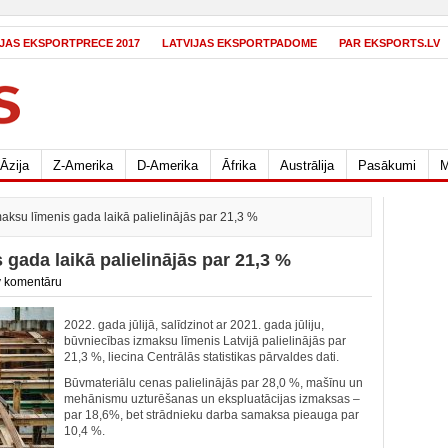
IJAS EKSPORTPRECE 2017
LATVIJAS EKSPORTPADOME
PAR EKSPORTS.LV
Āzija
Z-Amerika
D-Amerika
Āfrika
Austrālija
Pasākumi
M
aksu līmenis gada laikā palielinājās par 21,3 %
gada laikā palielinājās par 21,3 %
 komentāru
2022. gada jūlijā, salīdzinot ar 2021. gada jūliju,
būvniecības izmaksu līmenis Latvijā palielinājās par
21,3 %, liecina Centrālās statistikas pārvaldes dati.
Būvmateriālu cenas palielinājās par 28,0 %, mašīnu un
mehānismu uzturēšanas un ekspluatācijas izmaksas –
par 18,6%, bet strādnieku darba samaksa pieauga par
10,4 %.