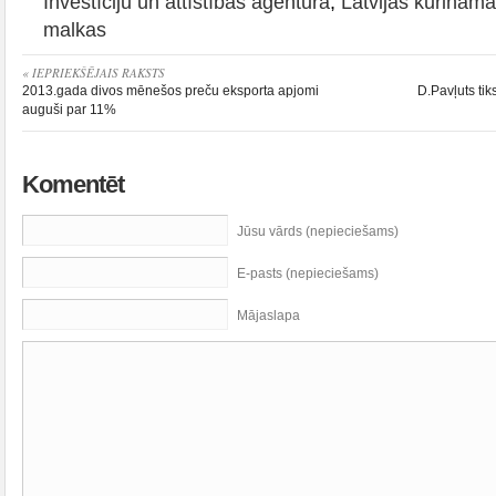
Investīciju un attīstības aģentūra
,
Latvijas kurinām
malkas
« IEPRIEKŠĒJAIS RAKSTS
2013.gada divos mēnešos preču eksporta apjomi
D.Pavļuts tik
auguši par 11%
Komentēt
Jūsu vārds (nepieciešams)
E-pasts (nepieciešams)
Mājaslapa