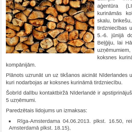
aģentūra (L
kurināmās ko
skalu, brikešu
tirdzniecības
5.-6. jūnijā 
Beļģiju, lai H
uzņēmumiem
koksnes kurin
kompānijām.
Plānots uzrunāt un uz tikšanos aicināt Nīderlandes
kuri nodarbojas ar koksnes kurināmā tirdzniecību.
Šobrīd dalību kontaktbiržā Nīderlandē ir apstiprināju
5 uzņēmumi.
Paredzētais lidojums un izmaksas:
Rīga-Amsterdama 04.06.2013. plkst. 16.50, re
Amsterdamā plkst. 18.15),