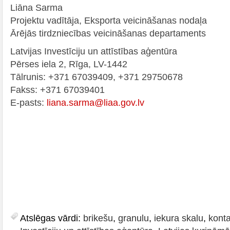
Liāna Sarma
Projektu vadītāja, Eksporta veicināšanas nodaļa
Ārējās tirdzniecības veicināšanas departaments
Latvijas Investīciju un attīstības aģentūra
Pērses iela 2, Rīga, LV-1442
Tālrunis: +371 67039409, +371 29750678
Fakss: +371 67039401
E-pasts:
liana.sarma@liaa.gov.lv
Atslēgas vārdi:
brikešu
,
granulu
,
iekura skalu
,
konta