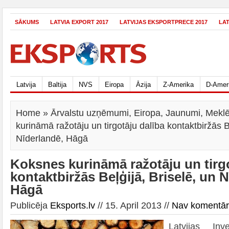
SĀKUMS
LATVIA EXPORT 2017
LATVIJAS EKSPORTPRECE 2017
LA
Latvija
Baltija
NVS
Eiropa
Āzija
Z-Amerika
D-Amer
Home
»
Ārvalstu uzņēmumi
,
Eiropa
,
Jaunumi
,
Meklē
kurināmā ražotāju un tirgotāju dalība kontaktbiržās Be
Nīderlandē, Hāgā
Koksnes kurināmā ražotāju un tirgo
kontaktbiržās Beļģijā, Briselē, un 
Hāgā
Publicēja
Eksports.lv
// 15. April 2013 //
Nav komentā
Latvijas Inve