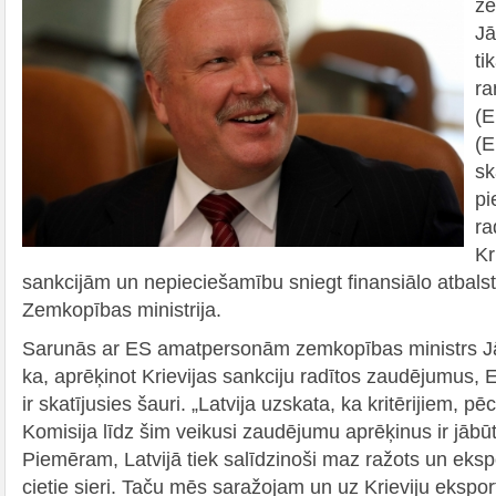
ze
Jā
ti
ra
(E
(E
sk
pi
ra
Kr
sankcijām un nepieciešamību sniegt finansiālo atbalst
Zemkopības ministrija.
Sarunās ar ES amatpersonām zemkopības ministrs Jā
ka, aprēķinot Krievijas sankciju radītos zaudējumus, 
ir skatījusies šauri. „Latvija uzskata, ka kritērijiem, p
Komisija līdz šim veikusi zaudējumu aprēķinus ir jābūt
Piemēram, Latvijā tiek salīdzinoši maz ražots un eksp
cietie sieri. Taču mēs saražojam un uz Krieviju ekspo