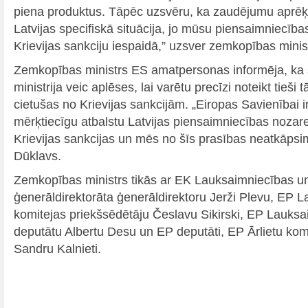
piena produktus. Tāpēc uzsvēru, ka zaudējumu aprēķi
Latvijas specifiskā situācija, jo mūsu piensaimniecības 
Krievijas sankciju iespaidā,” uzsver zemkopības minis
Zemkopības ministrs ES amatpersonas informēja, ka
ministrija veic aplēses, lai varētu precīzi noteikt tieši
cietušas no Krievijas sankcijām. „Eiropas Savienībai ir
mērķtiecīgu atbalstu Latvijas piensaimniecības nozar
Krievijas sankcijas un mēs no šīs prasības neatkāpsi
Dūklavs.
Zemkopības ministrs tikās ar EK Lauksaimniecības un 
ģenerāldirektorāta ģenerāldirektoru Jerži Plevu, EP 
komitejas priekšsēdētāju Česlavu Sikirski, EP Lauks
deputātu Albertu Desu un EP deputāti, EP Ārlietu komi
Sandru Kalnieti.