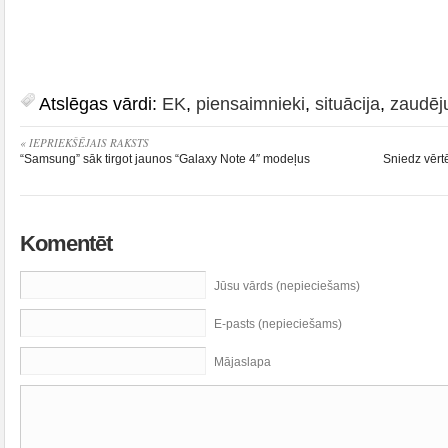
Atslēgas vārdi:
EK
,
piensaimnieki
,
situācija
,
zaudēj
« IEPRIEKŠĒJAIS RAKSTS
“Samsung” sāk tirgot jaunos “Galaxy Note 4″ modeļus
Sniedz vērt
Komentēt
Jūsu vārds (nepieciešams)
E-pasts (nepieciešams)
Mājaslapa