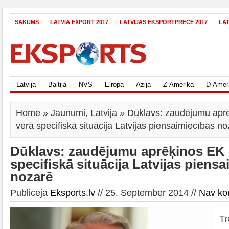
SĀKUMS
LATVIA EXPORT 2017
LATVIJAS EKSPORTPRECE 2017
LA
Latvija
Baltija
NVS
Eiropa
Āzija
Z-Amerika
D-Amer
Home
»
Jaunumi
,
Latvija
» Dūklavs: zaudējumu aprē
vērā specifiskā situācija Latvijas piensaimiecības n
Dūklavs: zaudējumu aprēķinos EK 
specifiskā situācija Latvijas piens
nozarē
Publicēja
Eksports.lv
// 25. September 2014 //
Nav ko
Tr