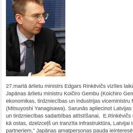
27.martā ārlietu ministrs Edgars Rinkēvičs vizītes laikā
Japānas ārlietu ministru Koičiro Gembu (Koichiro Gem
ekonomikas, tirdzniecības un industrijas viceministru
(Mitsuyoshi Yanagisawa). Sarunās apliecinot Latvijas l
un tirdzniecības sadarbības attīstīšanai, E.Rinkēvič
kā ostas, dzelzceļš un tranzīta infrastruktūra, Latvijai
partneriem,” Japānas amatpersonas pauda ieinteresētī