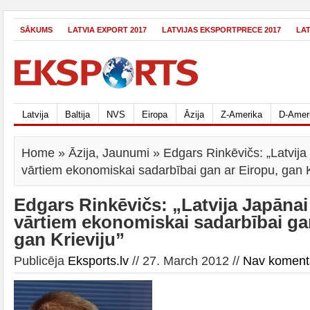
SĀKUMS
LATVIA EXPORT 2017
LATVIJAS EKSPORTPRECE 2017
LA
Latvija
Baltija
NVS
Eiropa
Āzija
Z-Amerika
D-Amer
Home
»
Āzija
,
Jaunumi
» Edgars Rinkēvičs: „Latvija 
vārtiem ekonomiskai sadarbībai gan ar Eiropu, gan K
Edgars Rinkēvičs: „Latvija Japānai 
vārtiem ekonomiskai sadarbībai ga
gan Krieviju”
Publicēja
Eksports.lv
// 27. March 2012 //
Nav koment