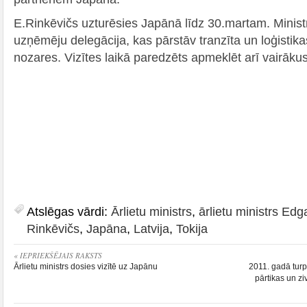
E.Rinkēvičs uzturēsies Japānā līdz 30.martam. Ministr
uzņēmēju delegācija, kas pārstāv tranzīta un loģistik
nozares. Vizītes laikā paredzēts apmeklēt arī vairā
Atslēgas vārdi:
Ārlietu ministrs
,
ārlietu ministrs Edg
Rinkēvičs
,
Japāna
,
Latvija
,
Tokija
« IEPRIEKŠĒJAIS RAKSTS
Ārlietu ministrs dosies vizītē uz Japānu
2011. gadā turp
pārtikas un z