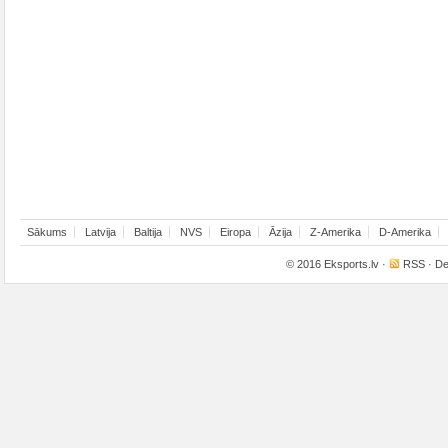
Sākums
Latvija
Baltija
NVS
Eiropa
Āzija
Z-Amerika
D-Amerika
© 2016
Eksports.lv
·
RSS
· De