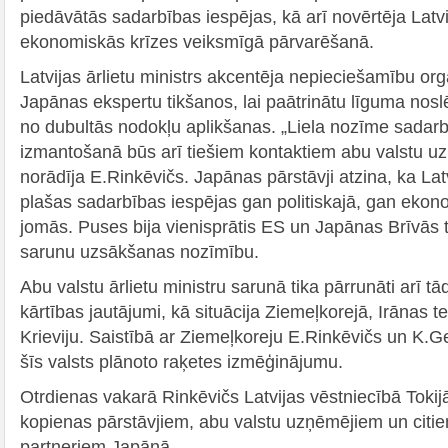
piedāvātās sadarbības iespējas, kā arī novērtēja Latvi
ekonomiskās krīzes veiksmīgā pārvarēšanā.
Latvijas ārlietu ministrs akcentēja nepieciešamību org
Japānas ekspertu tikšanos, lai paātrinātu līguma nosl
no dubultās nodokļu aplikšanas. „Liela nozīme sadarb
izmantošanā būs arī tiešiem kontaktiem abu valstu u
norādīja E.Rinkēvičs. Japānas pārstāvji atzina, ka La
plašas sadarbības iespējas gan politiskajā, gan ekono
jomās. Puses bija vienisprātis ES un Japānas Brīvās 
sarunu uzsākšanas nozīmību.
Abu valstu ārlietu ministru sarunā tika pārrunāti arī tā
kārtības jautājumi, kā situācija Ziemeļkorejā, Irānas 
Krieviju. Saistībā ar Ziemeļkoreju E.Rinkēvičs un K
šīs valsts plānoto raķetes izmēģinājumu.
Otrdienas vakarā Rinkēvičs Latvijas vēstniecībā Tokijā
kopienas pārstāvjiem, abu valstu uzņēmējiem un citie
partneriem Japānā.