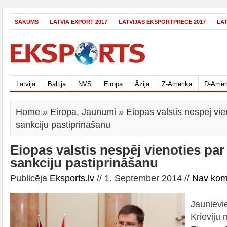
SĀKUMS
LATVIA EXPORT 2017
LATVIJAS EKSPORTPRECE 2017
LA
Latvija
Baltija
NVS
Eiropa
Āzija
Z-Amerika
D-Amer
Home
»
Eiropa
,
Jaunumi
» Eiopas valstis nespēj vie
sankciju pastiprināšanu
Eiopas valstis nespēj vienoties par
sankciju pastiprināšanu
Publicēja
Eksports.lv
// 1. September 2014 //
Nav kom
Jaunievie
Krieviju