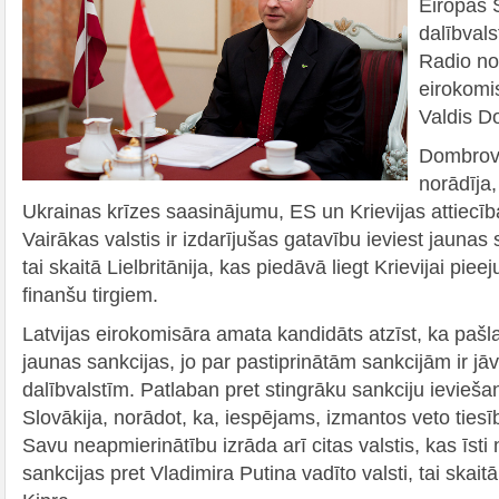
Eiropas 
dalībvals
Radio no
eirokomi
Valdis D
Dombrovsk
norādīja
Ukrainas krīzes saasinājumu, ES un Krievijas attiecība
Vairākas valstis ir izdarījušas gatavību ieviest jaunas 
tai skaitā Lielbritānija, kas piedāvā liegt Krievijai piee
finanšu tirgiem.
Latvijas eirokomisāra amata kandidāts atzīst, ka pašl
jaunas sankcijas, jo par pastiprinātām sankcijām ir j
dalībvalstīm. Patlaban pret stingrāku sankciju ievieša
Slovākija, norādot, ka, iespējams, izmantos veto ties
Savu neapmierinātību izrāda arī citas valstis, kas īsti
sankcijas pret Vladimira Putina vadīto valsti, tai skait