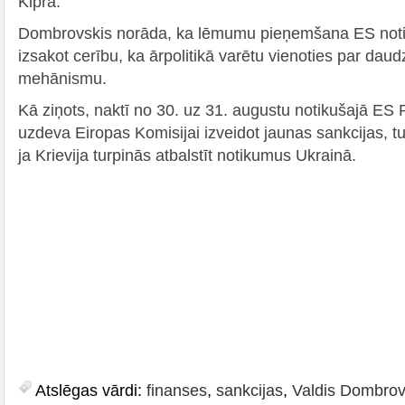
Kipra.
Dombrovskis norāda, ka lēmumu pieņemšana ES notiek
izsakot cerību, ka ārpolitikā varētu vienoties par dau
mehānismu.
Kā ziņots, naktī no 30. uz 31. augustu notikušajā ES 
uzdeva Eiropas Komisijai izveidot jaunas sankcijas, turk
ja Krievija turpinās atbalstīt notikumus Ukrainā.
Atslēgas vārdi:
finanses
,
sankcijas
,
Valdis Dombrov