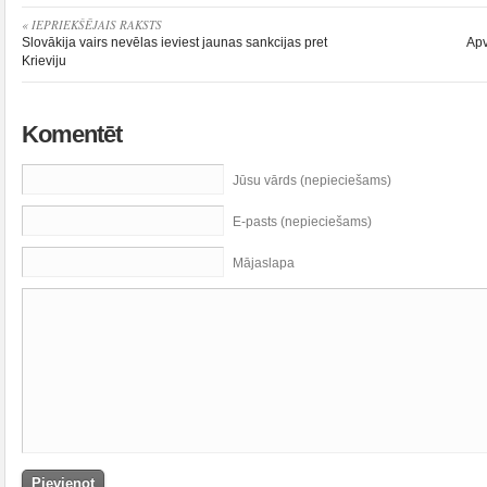
« IEPRIEKŠĒJAIS RAKSTS
Slovākija vairs nevēlas ieviest jaunas sankcijas pret
Apv
Krieviju
Komentēt
Jūsu vārds (nepieciešams)
E-pasts (nepieciešams)
Mājaslapa