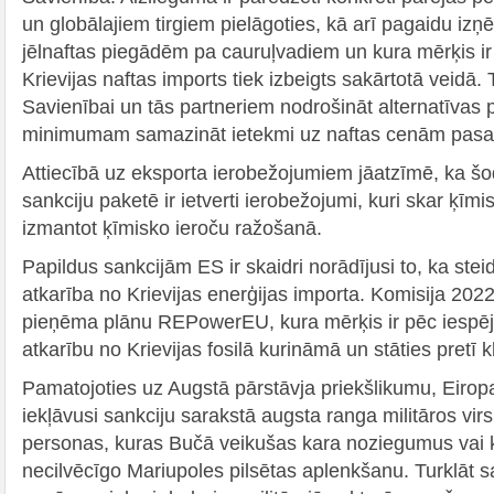
un globālajiem tirgiem pielāgoties, kā arī pagaidu iz
jēlnaftas piegādēm pa cauruļvadiem un kura mērķis ir 
Krievijas naftas imports tiek izbeigts sakārtotā veidā.
Savienībai un tās partneriem nodrošināt alternatīvas 
minimumam samazināt ietekmi uz naftas cenām pasa
Attiecībā uz eksporta ierobežojumiem jāatzīmē, ka š
sankciju paketē ir ietverti ierobežojumi, kuri skar ķīmi
izmantot ķīmisko ieroču ražošanā.
Papildus sankcijām ES ir skaidri norādījusi to, ka st
atkarība no Krievijas enerģijas importa. Komisija 202
pieņēma plānu REPowerEU, kura mērķis ir pēc iespēja
atkarību no Krievijas fosilā kurināmā un stāties pretī k
Pamatojoties uz Augstā pārstāvja priekšlikumu, Eirop
iekļāvusi sankciju sarakstā augsta ranga militāros vir
personas, kuras Bučā veikušas kara noziegumus vai ku
necilvēcīgo Mariupoles pilsētas aplenkšanu. Turklāt sa