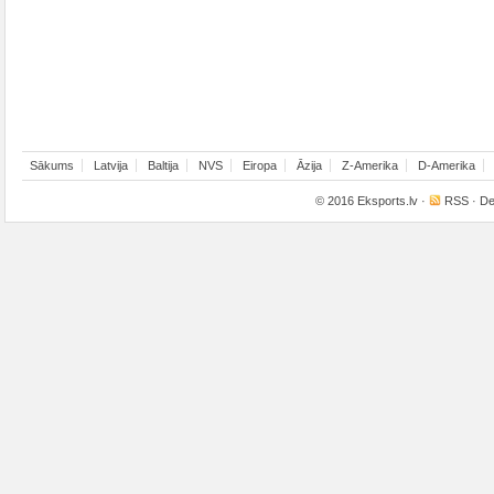
Sākums
Latvija
Baltija
NVS
Eiropa
Āzija
Z-Amerika
D-Amerika
© 2016
Eksports.lv
·
RSS
· De