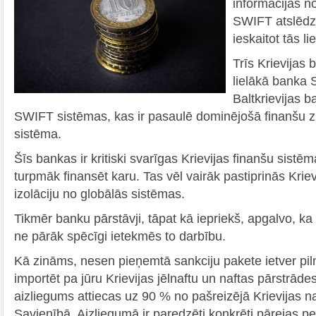
informācijas 
SWIFT atslēdz 
ieskaitot tās l
Trīs Krievijas 
lielākā banka 
Baltkrievijas b
SWIFT sistēmas, kas ir pasaulē dominējošā finanšu
sistēma.
Šīs bankas ir kritiski svarīgas Krievijas finanšu sistēm
turpmāk finansēt karu. Tas vēl vairāk pastiprinās Krie
izolāciju no globālās sistēmas.
Tikmēr banku pārstāvji, tāpat kā iepriekš, apgalvo, 
ne pārāk spēcīgi ietekmēs to darbību.
Kā zināms, nesen pieņemtā sankciju pakete ietver pil
importēt pa jūru Krievijas jēlnaftu un naftas pārstrāde
aizliegums attiecas uz 90 % no pašreizējā Krievijas n
Savienībā. Aizliegumā ir paredzēti konkrēti pārejas per