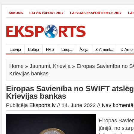
SĀKUMS
LATVIA EXPORT 2017
LATVIJAS EKSPORTPRECE 2017
LA
Latvija
Baltija
NVS
Eiropa
Āzija
Z-Amerika
D-Amer
Home
»
Jaunumi
,
Krievija
» Eiropas Savienība no SW
Krievijas bankas
Eiropas Savienība no SWIFT atslēgu
Krievijas bankas
Publicēja
Eksports.lv
// 14. June 2022 //
Nav komentā
Eiropas Savien
jūnijā, no sta