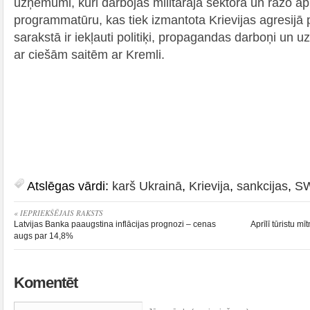
uzņēmumi, kuri darbojas militārajā sektorā un ražo a
programmatūru, kas tiek izmantota Krievijas agresijā 
sarakstā ir iekļauti politiķi, propagandas darboņi un 
ar ciešām saitēm ar Kremli.
Atslēgas vārdi:
karš Ukrainā
,
Krievija
,
sankcijas
,
S
« IEPRIEKŠĒJAIS RAKSTS
Latvijas Banka paaugstina inflācijas prognozi – cenas
Aprīlī tūristu mī
augs par 14,8%
Komentēt