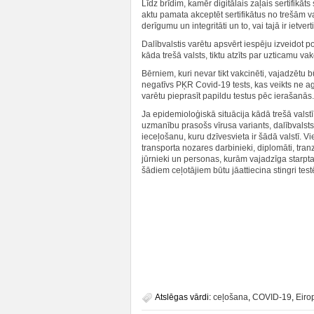
Līdz brīdim, kamēr digitālais zaļais sertifikāt
aktu pamata akceptēt sertifikātus no trešām v
derīgumu un integritāti un to, vai tajā ir ietverti 
Dalībvalstis varētu apsvērt iespēju izveidot por
kāda trešā valsts, tiktu atzīts par uzticamu vak
Bērniem, kuri nevar tikt vakcinēti, vajadzētu 
negatīvs PĶR Covid-19 tests, kas veikts ne a
varētu pieprasīt papildu testus pēc ierašanās.
Ja epidemioloģiskā situācija kādā trešā valstī s
uzmanību prasošs vīrusa variants, dalībvalsts 
ieceļošanu, kuru dzīvesvieta ir šādā valstī. 
transporta nozares darbinieki, diplomāti, tra
jūrnieki un personas, kurām vajadzīga starpt
šādiem ceļotājiem būtu jāattiecina stingri test
Atslēgas vārdi:
ceļošana
,
COVID-19
,
Eiro