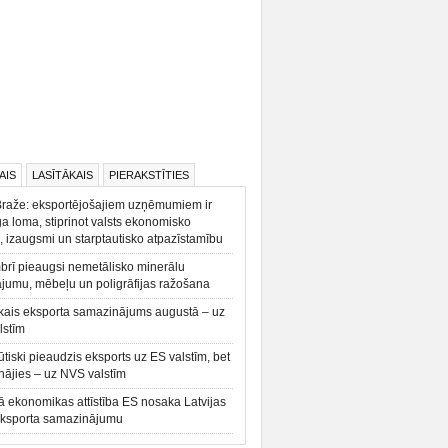
AIS
LASĪTĀKAIS
PIERAKSTĪTIES
Braže: eksportējošajiem uzņēmumiem ir
a loma, stiprinot valsts ekonomisko
, izaugsmi un starptautisko atpazīstamību
rī pieaugsi nemetālisko minerālu
ājumu, mēbeļu un poligrāfijas ražošana
kais eksporta samazinājums augustā – uz
lstīm
būtiski pieaudzis eksports uz ES valstīm, bet
ājies – uz NVS valstīm
ā ekonomikas attīstība ES nosaka Latvijas
eksporta samazinājumu