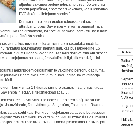
atļautas vakcīnas pēdējo ieteicamo devu. Šo tvērumu
varētu paplašināt, aptverot arī vakcīnas, kas ir iekļautas
PVO ārkārtas lietojuma sarakstā.
Komisija – atbilstoši epidemioloģiskās situācijas
attīstībai Eiropas Savienībā – ierosina paaugstināt ar
ērtību, kas tiek izmantota, lai noteiktu to valstu sarakstu, no kurām
 varētu paplašināt šo sarakstu.
nās vienlaikus nozīmē to, ka arī turpmāk ir jāsaglabā modrība.
unu “ārkārtas apturēšanas” mehānismu, kas būs jākoordinē ES
JAUNĀK
varianti iekļūst Eiropas Savienībā. Tas ļaus dalībvalstīm ātri rīkoties
visus ceļojumus no skartajām valstīm tik ilgi, cik vajadzīgs, lai
Baiba 
nozīmīg
obežojumus nebūtiskiem ceļojumiem to vakcinēto personu gadījumā,
drošību
o jaunākos zinātniskos ieteikumus, kas liecina, ka vakcinācija
Septemb
es ķēdi.
izstrād
ilvēkiem, kuri vismaz 14 dienas pirms ierašanās ir saņēmuši tādas
avienībā ir ieguvusi tirdzniecības atļauju.
Straujā
NVS va
a iemesla ieceļot var valstu ar labvēlīgu epidemioloģisko situāciju
rālija, Jaunzēlande, Dienvidkoreja, Singapūra, Taizeme un Ruanda.
Jūlijā 
samazin
ais zaļais sertifikāts. Konkrēti – ceļotājiem vajadzētu būt iespējai
digitālo zaļo sertifikātu, ko katram individuāli izdevušas dalībvalstu
FM: vāj
 komisijas lēmumu par aizsardzības līmeņa pietiekamību ir atzīts par
preču 