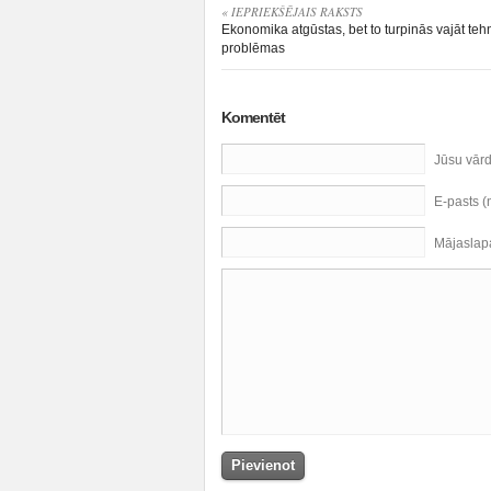
« IEPRIEKŠĒJAIS RAKSTS
Ekonomika atgūstas, bet to turpinās vajāt teh
problēmas
Komentēt
Jūsu vār
E-pasts 
Mājaslap