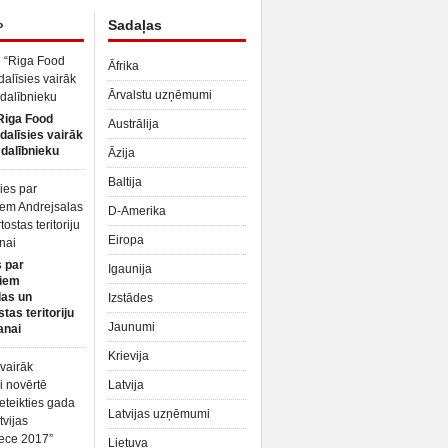
»
Sadaļas
Āfrika
Ārvalstu uzņēmumi
Riga Food
Austrālija
dalīsies vairāk
dalībnieku
Āzija
Baltija
D-Amerika
Eiropa
 par
Igaunija
iem
las un
Izstādes
tas teritoriju
Jaunumi
anai
Krievija
Latvija
Latvijas uzņēmumi
Lietuva