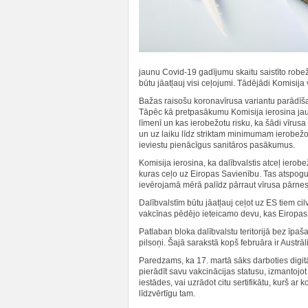
jaunu Covid-19 gadījumu skaitu saistīto robežv
būtu jāatļauj visi ceļojumi. Tādējādi Komisija
Bažas raisošu koronavīrusa variantu parādīša
Tāpēc kā pretpasākumu Komisija ierosina ja
līmenī un kas ierobežotu risku, ka šādi vīrusa 
un uz laiku līdz striktam minimumam ierobežot 
ieviestu pienācīgus sanitāros pasākumus.
Komisija ierosina, ka dalībvalstis atceļ ier
kuras ceļo uz Eiropas Savienību. Tas atspoguļ
ievērojamā mērā palīdz pārraut vīrusa pārnes
Dalībvalstīm būtu jāatļauj ceļot uz ES tiem c
vakcīnas pēdējo ieteicamo devu, kas Eiropas S
Patlaban bloka dalībvalstu teritorijā bez īpaš
pilsoņi. Šajā sarakstā kopš februāra ir Aust
Paredzams, ka 17. martā sāks darboties digitāl
pierādīt savu vakcinācijas statusu, izmantojot 
iestādes, vai uzrādot citu sertifikātu, kurš ar
līdzvērtīgu tam.