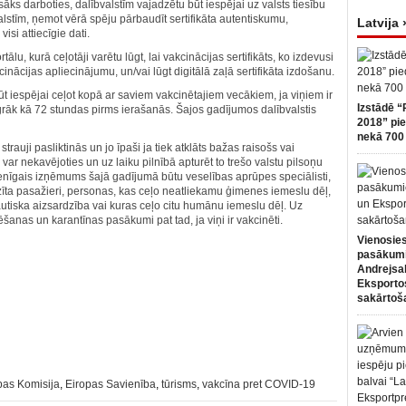
s sāks darboties, dalībvalstīm vajadzētu būt iespējai uz valsts tiesību
alstīm, ņemot vērā spēju pārbaudīt sertifikāta autentiskumu,
Latvija 
visi attiecīgie dati.
tālu, kurā ceļotāji varētu lūgt, lai vakcinācijas sertifikāts, ko izdevusi
cinācijas apliecinājumu, un/vai lūgt digitālā zaļā sertifikāta izdošanu.
būt iespējai ceļot kopā ar saviem vakcinētajiem vecākiem, ja viņiem ir
Izstādē “
grāk kā 72 stundas pirms ierašanās. Šajos gadījumos dalībvalstis
2018” pie
nekā 700 
trauji pasliktinās un jo īpaši ja tiek atklāts bažas raisošs vai
var nekavējoties un uz laiku pilnībā apturēt to trešo valstu pilsoņu
Vienīgais izņēmums šajā gadījumā būtu veselības aprūpes speciālisti,
nzīta pasažieri, personas, kas ceļo neatliekamu ģimenes iemeslu dēļ,
autiska aizsardzība vai kuras ceļo citu humānu iemeslu dēļ. Uz
ēšanas un karantīnas pasākumi pat tad, ja viņi ir vakcinēti.
Vienosies
pasākum
Andrejsa
Eksportos
sakārtoš
pas Komisija
,
Eiropas Savienība
,
tūrisms
,
vakcīna pret COVID-19