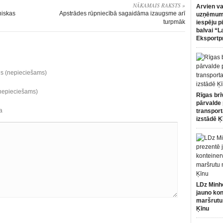
NĀKAMAIS RAKSTS »
Arvien va
niskas
Apstrādes rūpniecībā sagaidāma izaugsme arī
uzņēmumi
turpmāk
iespēju p
balvai “L
Eksportp
ds (nepieciešams)
(nepieciešams)
Rīgas brī
pārvalde 
a
transport
izstādē Ķ
LDz Minh
jauno kon
maršrutu
Ķīnu