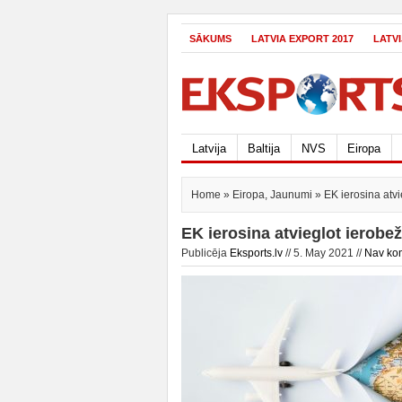
SĀKUMS
LATVIA EXPORT 2017
LATV
Latvija
Baltija
NVS
Eiropa
Home
»
Eiropa
,
Jaunumi
» EK ierosina atv
EK ierosina atvieglot ierob
Publicēja
Eksports.lv
// 5. May 2021 //
Nav ko