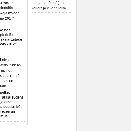
pieejama. Pamēģiniet
vēlreiz pēc kāda laika.
vostas
piedalās
iskajā izstādē
ssia 2017”
atvijas
 atklāj rudens
 aicinot
s popularizēt
preces un
umus