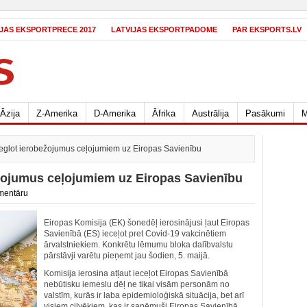
IJAS EKSPORTPRECE 2017
LATVIJAS EKSPORTPADOME
PAR EKSPORTS.LV
Āzija
Z-Amerika
D-Amerika
Āfrika
Austrālija
Pasākumi
M
ieglot ierobežojumus ceļojumiem uz Eiropas Savienību
ežojumus ceļojumiem uz Eiropas Savienību
mentāru
Eiropas Komisija (EK) šonedēļ ierosinājusi ļaut Eiropas
Savienībā (ES) ieceļot pret Covid-19 vakcinētiem
ārvalstniekiem. Konkrētu lēmumu bloka dalībvalstu
pārstāvji varētu pieņemt jau šodien, 5. maijā.
Komisija ierosina atļaut ieceļot Eiropas Savienībā
nebūtisku iemeslu dēļ ne tikai visām personām no
valstīm, kurās ir laba epidemioloģiskā situācija, bet arī
visiem cilvēkiem, kas ir saņēmuši Eiropas Savienībā