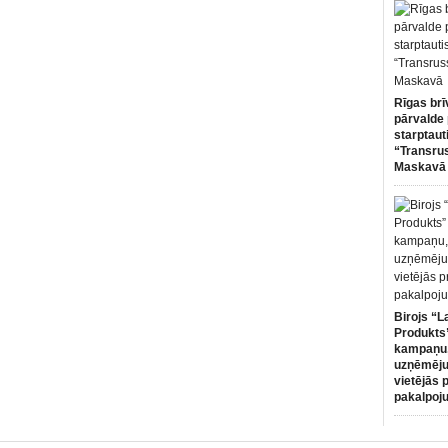
Rīgas brī
pārvalde 
starptaut
“Transru
Maskavā
Birojs “L
Produkts”
kampaņu,
uzņēmēju
vietējās 
pakalpoj