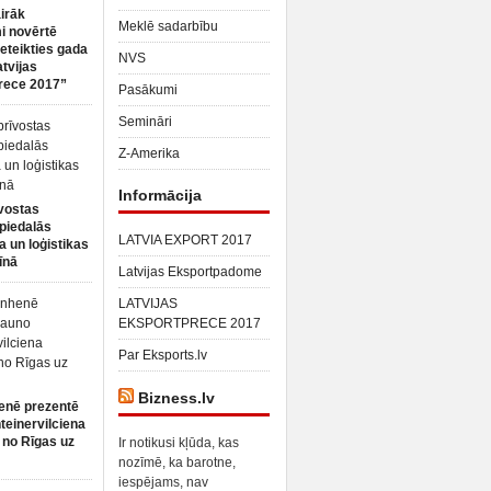
irāk
Meklē sadarbību
 novērtē
ieteikties gada
NVS
atvijas
rece 2017”
Pasākumi
Semināri
Z-Amerika
Informācija
vostas
piedalās
LATVIA EXPORT 2017
a un loģistikas
īnā
Latvijas Eksportpadome
LATVIJAS
EKSPORTPRECE 2017
Par Eksports.lv
Bizness.lv
enē prezentē
teinervilciena
 no Rīgas uz
Ir notikusi kļūda, kas
nozīmē, ka barotne,
iespējams, nav