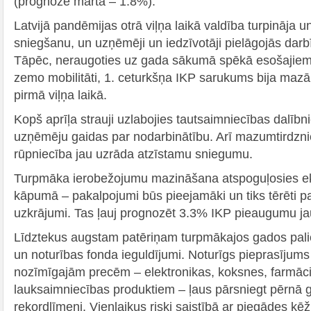
(prognoze martā – 1.8%).
Latvijā pandēmijas otrā viļņa laikā valdība turpināja u
sniegšanu, un uzņēmēji un iedzīvotāji pielāgojās darb
Tāpēc, neraugoties uz gada sākumā spēkā esošajie
zemo mobilitāti, 1. ceturkšņa IKP sarukums bija maz
pirmā viļņa laikā.
Kopš aprīļa strauji uzlabojies tautsaimniecības dalī
uzņēmēju gaidas par nodarbinātību. Arī mazumtirdzni
rūpniecība jau uzrāda atzīstamu sniegumu.
Turpmāka ierobežojumu mazināšana atspoguļosies 
kāpumā – pakalpojumi būs pieejamāki un tiks tērēti pa
uzkrājumi. Tas ļauj prognozēt 3.3% IKP pieaugumu ja
Līdztekus augstam patēriņam turpmākajos gados pali
un noturības fonda ieguldījumi. Noturīgs pieprasījums
nozīmīgajām precēm – elektronikas, koksnes, farmāci
lauksaimniecības produktiem – ļaus pārsniegt pērnā 
rekordlīmeni. Vienlaikus riski saistībā ar piegādes ķ