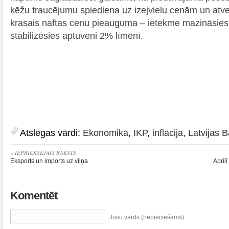
ķēžu traucējumu spiediena uz izejvielu cenām un atv
krasais naftas cenu pieauguma – ietekme mazināsies, 
stabilizēsies aptuveni 2% līmenī.
Atslēgas vārdi:
Ekonomika
,
IKP
,
inflācija
,
Latvijas 
« IEPRIEKŠĒJAIS RAKSTS
Eksports un imports uz viļņa
Aprīl
Komentēt
Jūsu vārds (nepieciešams)