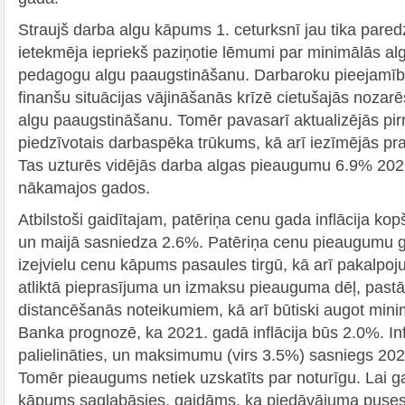
Straujš darba algu kāpums 1. ceturksnī jau tika paredz
ietekmēja iepriekš paziņotie lēmumi par minimālās al
pedagogu algu paaugstināšanu. Darbaroku pieejam
finanšu situācijas vājināšanās krīzē cietušajās nozar
algu paaugstināšanu. Tomēr pavasarī aktualizējās pir
piedzīvotais darbaspēka trūkums, kā arī iezīmējās p
Tas uzturēs vidējās darba algas pieaugumu 6.9% 202
nākamajos gados.
Atbilstoši gaidītajam, patēriņa cenu gada inflācija kop
un maijā sasniedza 2.6%. Patēriņa cenu pieaugumu g
izejvielu cenu kāpums pasaules tirgū, kā arī pakalp
atliktā pieprasījuma un izmaksu pieauguma dēļ, pastāv
distancēšanās noteikumiem, kā arī būtiski augot minimā
Banka prognozē, ka 2021. gadā inflācija būs 2.0%. Inf
palielināties, un maksimumu (virs 3.5%) sasniegs 202
Tomēr pieaugums netiek uzskatīts par noturīgu. Lai g
kāpums saglabāsies, gaidāms, ka piedāvājuma puses