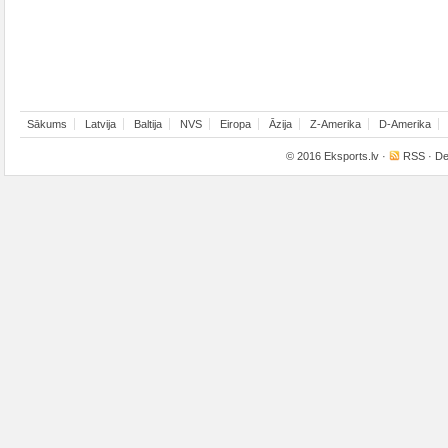
Sākums
Latvija
Baltija
NVS
Eiropa
Āzija
Z-Amerika
D-Amerika
© 2016
Eksports.lv
·
RSS
· De