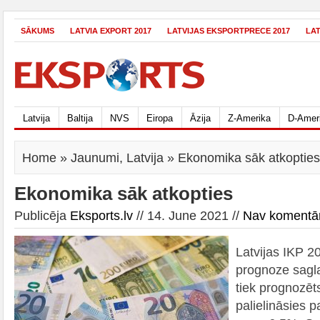
SĀKUMS
LATVIA EXPORT 2017
LATVIJAS EKSPORTPRECE 2017
LA
Latvija
Baltija
NVS
Eiropa
Āzija
Z-Amerika
D-Amer
Home
»
Jaunumi
,
Latvija
» Ekonomika sāk atkopties
Ekonomika sāk atkopties
Publicēja
Eksports.lv
// 14. June 2021 //
Nav komentā
Latvijas IKP 
prognoze sagl
tiek prognozēt
palielināsies 