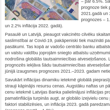
– par 6.5%. Sav
prognoze tiek p
2021.gadā un 
prognozes – 1.
un 2.2% inflācija 2022. gadā).
Pasaulē un Latvijā, pieaugot vakcinēto cilvēku skaita
saslimstībai ar Covid‑19, pakāpeniski tiek mazināti p
pasākumi. Tas kopā ar vadošo centrālo banku atbalst
un valstu valdību joprojām sniegto atbalstu uzņēmum
nodrošina globālās tautsaimniecības atveseļošanos. 
prognozēs iekļāva šādu tautsaimniecības atveseļošanā
jūnijā izaugsmes prognozes 2021.–2023. gadam netie
Savukārt inflācijas dinamiku ietekmē globālā piepras
strauji kāpinājis resursu cenas. Augstāku naftas un pār
cenu ietekmē Latvijas Banka palielinājusi inflācijas pr
pamatinflācija turpinās augt, ar globālo izejvielu cenu
faktori stabilizēsies, un inflācija 2023. gadā paredza