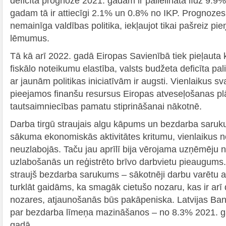
deficīta prognoze 2021. gadam ir palielināta līdz 9.9
gadam tā ir attiecīgi 2.1% un 0.8% no IKP. Prognoze
nemainīga valdības politika, iekļaujot tikai pašreiz p
lēmumus.
Tā kā arī 2022. gadā Eiropas Savienībā tiek pieļauta k
fiskālo noteikumu elastība, valsts budžeta deficīta pali
ar jaunām politikas iniciatīvām ir augsti. Vienlaikus svar
pieejamos finanšu resursus Eiropas atveseļošanas plā
tautsaimniecības pamatu stiprināšanai nākotnē.
Darba tirgū straujais algu kāpums un bezdarba saruk
sākuma ekonomiskās aktivitātes kritumu, vienlaikus n
neuzlabojās. Taču jau aprīlī bija vērojama uzņēmēju 
uzlabošanās un reģistrēto brīvo darbvietu pieaugum
straujš bezdarba sarukums – sākotnēji darbu varētu a
turklāt gaidāms, ka smagāk cietušo nozaru, kas ir arī
nozares, atjaunošanās būs pakāpeniska. Latvijas Ba
par bezdarba līmeņa mazināšanos – no 8.3% 2021. g
gadā.