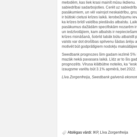
metodēm, kas liek krasi mainīt mūsu ikdienu. P
sabiedrībai sadarbojoties. Cerēt uz sabiedrība
pasākumiem, un vēl vairojot neskaidrību, gro
ir būtiski cietusi krīzes laikā. Ierobežojumu ie
ka krīzes brīdī valdība piedāvās atbalstu. Laik
pasākumus dažādām specifiskām nozarēm ir ga
un iedzīvotājiem, kam atbalsts ir nepieciešam
krīzes risināšanā, šobrīd labāk būtu atbalstīt 
valsts var dot drošības spilvenu šādas ārēju a
motivēt būt godprātīgiem nodokļu maksātājie
Swedbank prognozes šim gadam iezīmē 5% krit
mazāk nekā pavasara laikā. Līdz ar to šis g
prognozēts. Vīrusa klātbūtne noteiks, ka “ie
izaugsme varētu būt 3.1% apmērā, bet 2022. 
Līva Zorgenfreija, Swedbank galvenā ekonomi
Atslēgas vārdi:
IKP
,
Līva Zorgenfreija