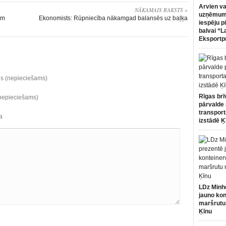
Arvien va
NĀKAMAIS RAKSTS »
uzņēmumi
im
Ekonomists: Rūpniecība nākamgad balansēs uz baļķa
iespēju p
balvai “L
Eksportp
ds (nepieciešams)
Rīgas brī
(nepieciešams)
pārvalde 
transport
a
izstādē Ķ
LDz Minh
jauno kon
maršrutu
Ķīnu