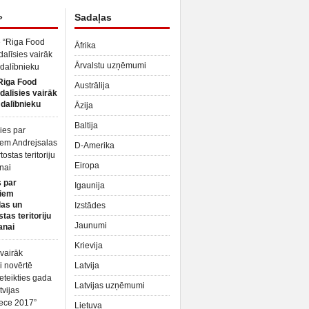
»
Sadaļas
Āfrika
Ārvalstu uzņēmumi
Riga Food
Austrālija
dalīsies vairāk
dalībnieku
Āzija
Baltija
D-Amerika
Eiropa
 par
Igaunija
iem
las un
Izstādes
tas teritoriju
Jaunumi
anai
Krievija
Latvija
Latvijas uzņēmumi
Lietuva