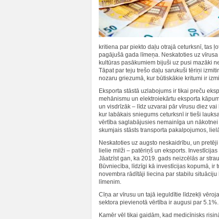
kritiena par piekto daļu otrajā ceturksnī, tas 
pagājušā gada līmeņa. Neskatoties uz vīrusa
kultūras pasākumiem bijuši uz pusi mazāki n
Tāpat par teju trešo daļu sarukuši tēriņi iz
nozaru griezumā, kur būtiskākie kritumi ir iz
Eksporta stāstā uzlabojums ir tikai preču ekspo
mehānismu un elektroiekārtu eksporta kāpum
un visdrīzāk – līdz uzvarai pār vīrusu diez 
kur labākais sniegums ceturksnī ir tieši lau
vērtība saglabājusies nemainīga un nākotnei 
skumjais stāsts transporta pakalpojumos, lie
Neskatoties uz augsto neskaidrību, un pretēj
lielie milži – patēriņš un eksports. Investīcij
Jāatzīst gan, ka 2019. gads neizcēlās ar strau
Būvniecība, līdzīgi kā investīcijas kopumā, ir
novembra rādītāji liecina par stabilu situāci
līmenim.
Cīņa ar vīrusu un tajā ieguldītie līdzekļi vēr
sektora pievienotā vērtība ir augusi par 5.1%
Kamēr vēl tikai gaidām, kad medicīnisks risi