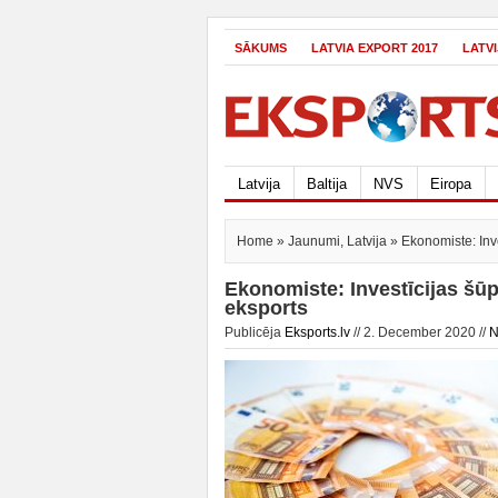
SĀKUMS
LATVIA EXPORT 2017
LATV
Latvija
Baltija
NVS
Eiropa
Home
»
Jaunumi
,
Latvija
» Ekonomiste: Inve
Ekonomiste: Investīcijas šūp
eksports
Publicēja
Eksports.lv
// 2. December 2020 //
N