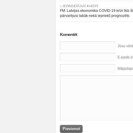
« IEPRIEKŠĒJAIS RAKSTS
FM: Latvijas ekonomika COVID-19 krīzi līdz š
pārvarējusi labāk nekā iepriekš prognozēts
Komentēt
Jūsu vār
E-pasts 
Mājaslap