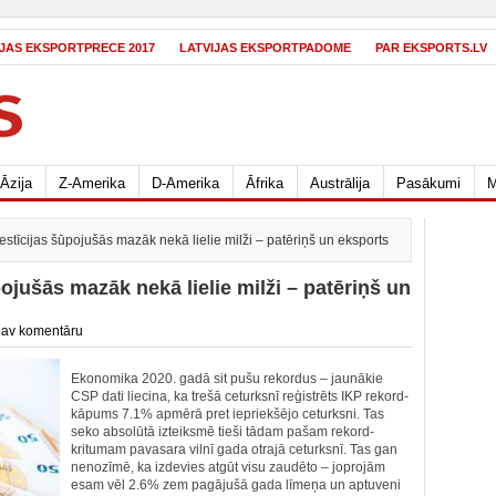
IJAS EKSPORTPRECE 2017
LATVIJAS EKSPORTPADOME
PAR EKSPORTS.LV
Āzija
Z-Amerika
D-Amerika
Āfrika
Austrālija
Pasākumi
M
stīcijas šūpojušās mazāk nekā lielie milži – patēriņš un eksports
ojušās mazāk nekā lielie milži – patēriņš un
av komentāru
Ekonomika 2020. gadā sit pušu rekordus – jaunākie
CSP dati liecina, ka trešā ceturksnī reģistrēts IKP rekord-
kāpums 7.1% apmērā pret iepriekšējo ceturksni. Tas
seko absolūtā izteiksmē tieši tādam pašam rekord-
kritumam pavasara vilnī gada otrajā ceturksnī. Tas gan
nenozīmē, ka izdevies atgūt visu zaudēto – joprojām
esam vēl 2.6% zem pagājušā gada līmeņa un aptuveni