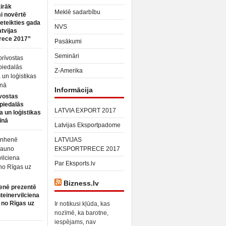
irāk
Meklē sadarbību
 novērtē
ieteikties gada
NVS
atvijas
rece 2017”
Pasākumi
Semināri
Z-Amerika
Informācija
vostas
piedalās
LATVIA EXPORT 2017
a un loģistikas
īnā
Latvijas Eksportpadome
LATVIJAS
EKSPORTPRECE 2017
Par Eksports.lv
Bizness.lv
enē prezentē
teinervilciena
 no Rīgas uz
Ir notikusi kļūda, kas
nozīmē, ka barotne,
iespējams, nav