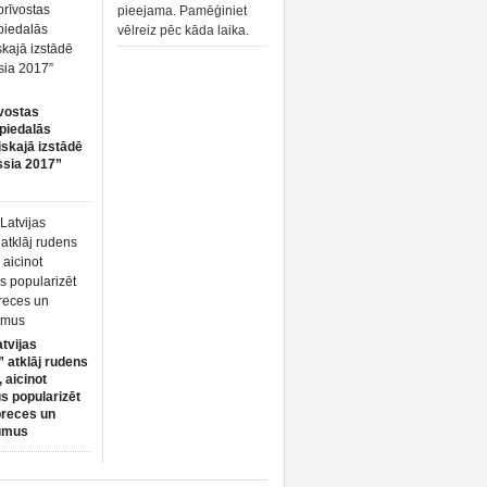
pieejama. Pamēģiniet
vēlreiz pēc kāda laika.
vostas
piedalās
iskajā izstādē
ssia 2017”
atvijas
 atklāj rudens
 aicinot
s popularizēt
preces un
umus