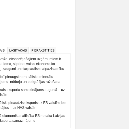
AIS
LASĪTĀKAIS
PIERAKSTĪTIES
Braže: eksportējošajiem uzņēmumiem ir
a loma, stiprinot valsts ekonomisko
, izaugsmi un starptautisko atpazīstamību
rī pieaugsi nemetālisko minerālu
ājumu, mēbeļu un poligrāfijas ražošana
kais eksporta samazinājums augustā – uz
lstīm
būtiski pieaudzis eksports uz ES valstīm, bet
ājies – uz NVS valstīm
ā ekonomikas attīstība ES nosaka Latvijas
eksporta samazinājumu