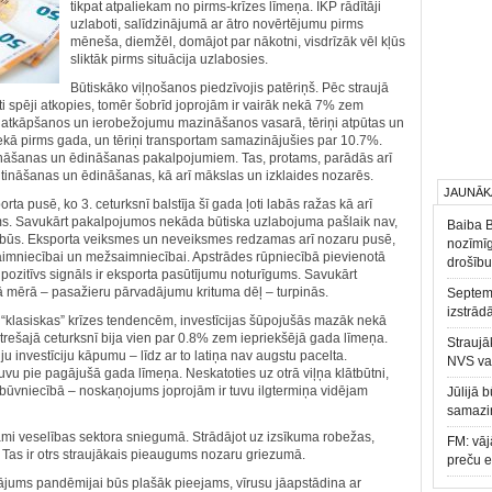
tikpat atpaliekam no pirms-krīzes līmeņa. IKP rādītāji
uzlaboti, salīdzinājumā ar ātro novērtējumu pirms
mēneša, diemžēl, domājot par nākotni, visdrīzāk vēl kļūs
sliktāk pirms situācija uzlabosies.
Būtiskāko viļņošanos piedzīvojis patēriņš. Pēc straujā
ļoti spēji atkopies, tomēr šobrīd joprojām ir vairāk nekā 7% zem
 atkāpšanos un ierobežojumu mazināšanos vasarā, tēriņi atpūtas un
ekā pirms gada, un tēriņi transportam samazinājušies par 10.7%.
mitināšanas un ēdināšanas pakalpojumiem. Tas, protams, parādās arī
mitināšanas un ēdināšanas, kā arī mākslas un izklaides nozarēs.
JAUNĀK
rta pusē, ko 3. ceturksnī balstīja šī gada ļoti labās ražas kā arī
s. Savukārt pakalpojumos nekāda būtiska uzlabojuma pašlaik nav,
Baiba 
vai būs. Eksporta veiksmes un neveiksmes redzamas arī nozaru pusē,
nozīmīg
ksaimniecībai un mežsaimniecībai. Apstrādes rūpniecībā pievienotā
drošību
pozitīvs signāls ir eksporta pasūtījumu noturīgums. Savukārt
lā mērā – pasažieru pārvadājumu krituma dēļ – turpinās.
Septemb
izstrād
i “klasiskas” krīzes tendencēm, investīcijas šūpojušās mazāk nekā
as trešajā ceturksnī bija vien par 0.8% zem iepriekšējā gada līmeņa.
Straujā
ju investīciju kāpumu – līdz ar to latiņa nav augstu pacelta.
NVS va
 tuvu pie pagājušā gada līmeņa. Neskatoties uz otrā viļņa klātbūtni,
ju būvniecībā – noskaņojums joprojām ir tuvu ilgtermiņa vidējam
Jūlijā 
samazin
ojami veselības sektora sniegumā. Strādājot uz izsīkuma robežas,
FM: vāj
. Tas ir otrs straujākais pieaugums nozaru griezumā.
preču 
nājums pandēmijai būs plašāk pieejams, vīrusu jāapstādina ar