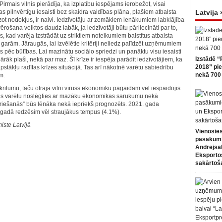
irmais vilnis pierādīja, ka izplatību iespējams ierobežot, visai
s pilnvērtīgu iesaisti bez skaidra valdības plāna, plašiem atbalsta
Latvija 
zot nodokļus, ir naivi. Iedzīvotāju ar zemākiem ienākumiem labklājība
vērošana veiktos daudz labāk, ja iedzīvotāji būtu pārliecināti par to,
s, kad varēja izstrādāt uz striktiem noteikumiem balstītus atbalsta
rām. Jāraugās, lai izvēlētie kritēriji neliedz palīdzēt uzņēmumiem
s pēc būtības. Lai mazinātu sociālo spriedzi un panāktu visu iesaisti
Izstādē “
pārāk plaši, nekā par maz. Šī krīze ir iespēja parādīt iedzīvotājiem, ka
2018” pie
pstākļu radītas krīzes situācijā. Tas arī nākotnē varētu sabiedrību
nekā 700 
m.
umu, taču otrajā vilnī vīruss ekonomiku pagaidām vēl iespaidojis
ads varētu noslēgties ar mazāku ekonomikas sarukumu nekā
skriešanās” būs lēnāka nekā iepriekš prognozēts. 2021. gada
gadā redzēsim vēl straujākus tempus (4.1%).
ste Latvijā
Vienosies
pasākum
Andrejsa
Eksportos
sakārtoš