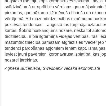
augstāko rādītāju kopš koronakrīzes sākuma Latvijā.
salīdzinājumā ar aprīli bija vērojams gan mājsaimniecī
pirkumus, gan nākamo 12 mēnešu finanšu un ekonomi
vērtējumā. Arī mazumtirdzniecības uzņēmumu noska
pozitīvas tendences – augustā tas turpināja uzlabotie
kārtas. Šobrīd noskaņojums nozarē, neskaitot automo
tirdzniecību, ir pie ilgtermiņa vidējās vērtības. Tas liec
mazumtirdzniecībā pamazām atgriezīsies “vecie” jeb “n
tendenci pārdošanas apjomiem lēnām kāpt. Izmaiņas
ieviest jauni pavērsieni koronavīrusa izplatībā, kas jop
nozarei jārēķinās.
Agnese Buceniece, Swedbank vecākā ekonomiste