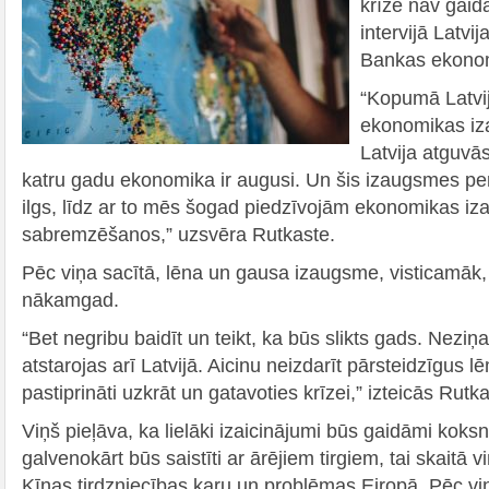
krīze nav gaid
intervijā Latvi
Bankas ekonom
“Kopumā Latvijā
ekonomikas i
Latvija atguvās
katru gadu ekonomika ir augusi. Un šis izaugsmes perio
ilgs, līdz ar to mēs šogad piedzīvojām ekonomikas i
sabremzēšanos,” uzsvēra Rutkaste.
Pēc viņa sacītā, lēna un gausa izaugsme, visticamāk, 
nākamgad.
“Bet negribu baidīt un teikt, ka būs slikts gads. Neziņa 
atstarojas arī Latvijā. Aicinu neizdarīt pārsteidzīgus 
pastiprināti uzkrāt un gatavoties krīzei,” izteicās Rutka
Viņš pieļāva, ka lielāki izaicinājumi būs gaidāmi koks
galvenokārt būs saistīti ar ārējiem tirgiem, tai skaitā
Ķīnas tirdzniecības karu un problēmas Eiropā. Pēc viņ