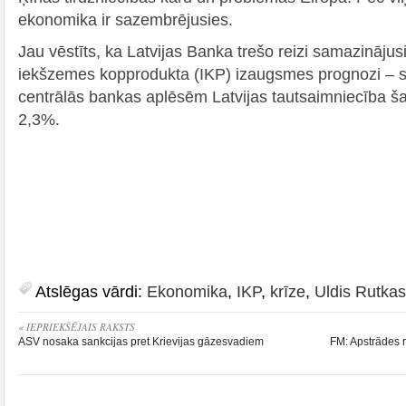
ekonomika ir sazembrējusies.
Jau vēstīts, ka Latvijas Banka trešo reizi samazinājus
iekšzemes kopprodukta (IKP) izaugsmes prognozi – 
centrālās bankas aplēsēm Latvijas tautsaimniecība š
2,3%.
Atslēgas vārdi:
Ekonomika
,
IKP
,
krīze
,
Uldis Rutkas
« IEPRIEKŠĒJAIS RAKSTS
ASV nosaka sankcijas pret Krievijas gāzesvadiem
FM: Apstrādes r