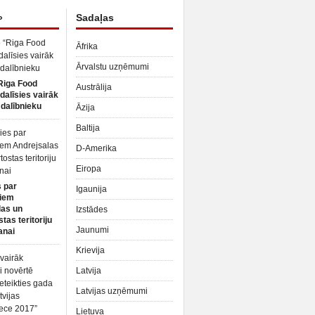
»
Sadaļas
Āfrika
Ārvalstu uzņēmumi
Riga Food
Austrālija
dalīsies vairāk
dalībnieku
Āzija
Baltija
D-Amerika
Eiropa
 par
Igaunija
iem
las un
Izstādes
tas teritoriju
Jaunumi
anai
Krievija
Latvija
Latvijas uzņēmumi
Lietuva