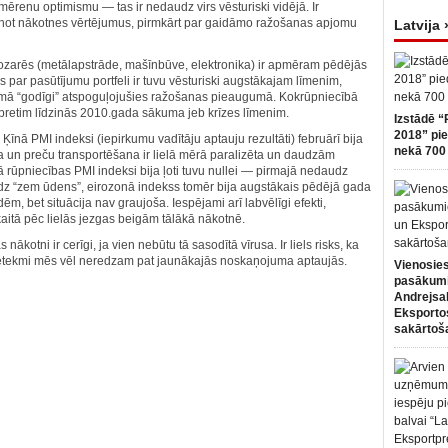
mērenu optimismu — tas ir nedaudz virs vēsturiski vidējā. Ir
īdzinot nākotnes vērtējumus, pirmkārt par gaidāmo ražošanas apjomu
Latvija 
zarēs (metālapstrāde, mašīnbūve, elektronika) ir apmēram pēdējās
 par pasūtījumu portfeli ir tuvu vēsturiski augstākajam līmenim,
visumā “godīgi” atspoguļojušies ražošanas pieaugumā. Kokrūpniecībā
pretim līdzinās 2010.gada sākuma jeb krīzes līmenim.
Izstādē “
2018” pie
 Ķīnā PMI indeksi (iepirkumu vadītāju aptauju rezultāti) februārī bija
nekā 700 
šana un preču transportēšana ir lielā mērā paralizēta un daudzām
 rūpniecības PMI indeksi bija ļoti tuvu nullei — pirmajā nedaudz
audz “zem ūdens”, eirozonā indekss tomēr bija augstākais pēdējā gada
ēm, bet situācija nav graujoša. Iespējami arī labvēlīgi efekti,
kaitā pēc lielās jezgas beigām tālākā nākotnē.
nākotni ir cerīgi, ja vien nebūtu tā sasodītā vīrusa. Ir liels risks, ka
ā ietekmi mēs vēl neredzam pat jaunākajās noskaņojuma aptaujās.
Vienosies
pasākum
Andrejsa
Eksportos
sakārtoš