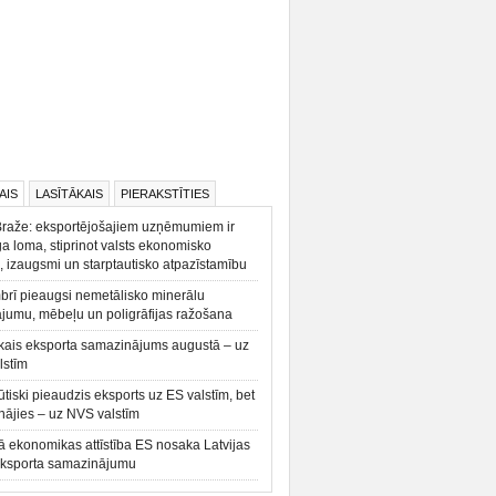
AIS
LASĪTĀKAIS
PIERAKSTĪTIES
Braže: eksportējošajiem uzņēmumiem ir
a loma, stiprinot valsts ekonomisko
, izaugsmi un starptautisko atpazīstamību
rī pieaugsi nemetālisko minerālu
ājumu, mēbeļu un poligrāfijas ražošana
kais eksporta samazinājums augustā – uz
lstīm
būtiski pieaudzis eksports uz ES valstīm, bet
ājies – uz NVS valstīm
ā ekonomikas attīstība ES nosaka Latvijas
eksporta samazinājumu