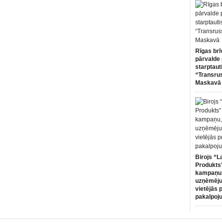
Rīgas brī
pārvalde 
starptaut
“Transru
Maskavā
Birojs “L
Produkts”
kampaņu,
uzņēmēju
vietējās 
pakalpoj