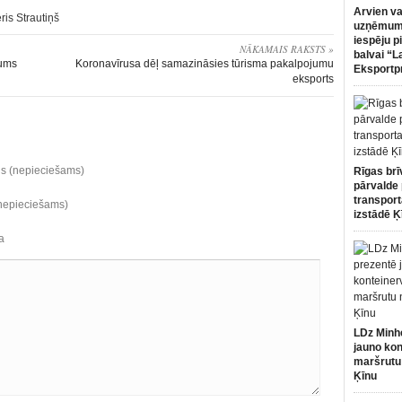
Arvien va
ris Strautiņš
uzņēmumi
iespēju p
NĀKAMAIS RAKSTS »
balvai “L
kums
Koronavīrusa dēļ samazināsies tūrisma pakalpojumu
Eksportp
eksports
ds (nepieciešams)
Rīgas brī
pārvalde 
transport
(nepieciešams)
izstādē Ķ
a
LDz Minh
jauno kon
maršrutu
Ķīnu