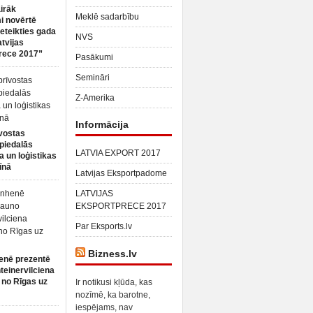
irāk
Meklē sadarbību
 novērtē
ieteikties gada
NVS
atvijas
rece 2017”
Pasākumi
Semināri
Z-Amerika
Informācija
vostas
piedalās
LATVIA EXPORT 2017
a un loģistikas
īnā
Latvijas Eksportpadome
LATVIJAS
EKSPORTPRECE 2017
Par Eksports.lv
Bizness.lv
enē prezentē
teinervilciena
 no Rīgas uz
Ir notikusi kļūda, kas
nozīmē, ka barotne,
iespējams, nav