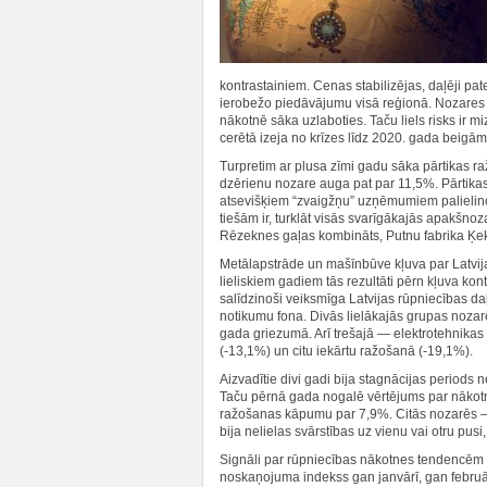
kontrastainiem. Cenas stabilizējas, daļēji p
ierobežo piedāvājumu visā reģionā. Nozares
nākotnē sāka uzlaboties. Taču liels risks ir
cerētā izeja no krīzes līdz 2020. gada beigām 
Turpretim ar plusa zīmi gadu sāka pārtikas r
dzērienu nozare auga pat par 11,5%. Pārtikas pārs
atsevišķiem “zvaigžņu” uzņēmumiem palielinot
tiešām ir, turklāt visās svarīgākajās apakšn
Rēzeknes gaļas kombināts, Putnu fabrika Ķe
Metālapstrāde un mašīnbūve kļuva par Latvijas
lieliskiem gadiem tās rezultāti pērn kļuva kont
salīdzinoši veiksmīga Latvijas rūpniecības d
notikumu fona. Divās lielākajās grupas nozar
gada griezumā. Arī trešajā — elektrotehnikas 
(-13,1%) un citu iekārtu ražošanā (-19,1%).
Aizvadītie divi gadi bija stagnācijas periods 
Taču pērnā gada nogalē vērtējums par nākot
ražošanas kāpumu par 7,9%. Citās nozarēs — m
bija nelielas svārstības uz vienu vai otru pus
Signāli par rūpniecības nākotnes tendencēm n
noskaņojuma indekss gan janvārī, gan februārī