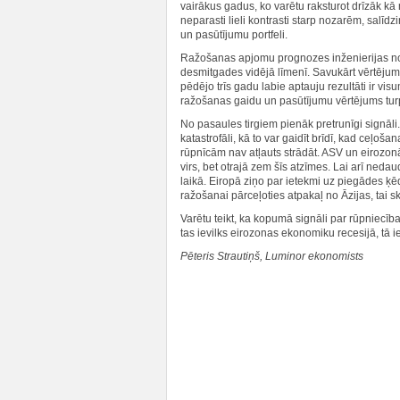
vairākus gadus, ko varētu raksturot drīzāk kā 
neparasti lieli kontrasti starp nozarēm, sal
un pasūtījumu portfeli.
Ražošanas apjomu prognozes inženierijas no
desmitgades vidējā līmenī. Savukārt vērtējums
pēdējo trīs gadu labie aptauju rezultāti ir 
ražošanas gaidu un pasūtījumu vērtējums tur
No pasaules tirgiem pienāk pretrunīgi signāli.
katastrofāli, kā to var gaidīt brīdī, kad ceļo
rūpnīcām nav atļauts strādāt. ASV un eirozonā
virs, bet otrajā zem šīs atzīmes. Lai arī ned
laikā. Eiropā ziņo par ietekmi uz piegādes ķēd
ražošanai pārceļoties atpakaļ no Āzijas, tai s
Varētu teikt, ka kopumā signāli par rūpniecības 
tas ievilks eirozonas ekonomiku recesijā, t
Pēteris Strautiņš, Luminor ekonomists