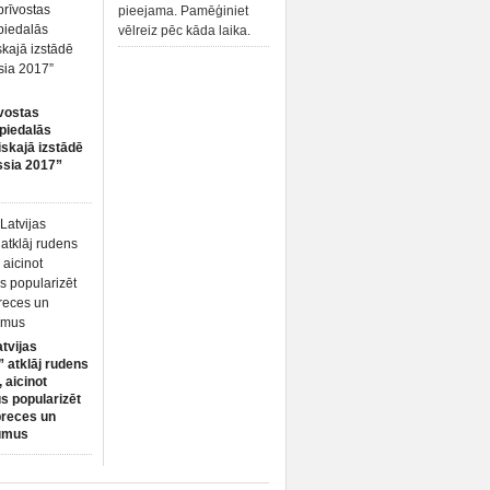
pieejama. Pamēģiniet
vēlreiz pēc kāda laika.
vostas
piedalās
iskajā izstādē
ssia 2017”
atvijas
 atklāj rudens
 aicinot
s popularizēt
preces un
umus