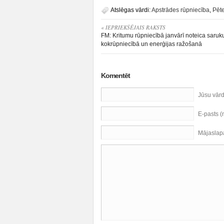
Atslēgas vārdi:
Apstrādes rūpniecība
,
Pēte
« IEPRIEKŠĒJAIS RAKSTS
FM: Kritumu rūpniecībā janvārī noteica saru
kokrūpniecībā un enerģijas ražošanā
Komentēt
Jūsu vār
E-pasts 
Mājaslap