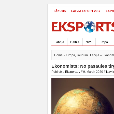
SĀKUMS
LATVIA EXPORT 2017
LATV
Latvija
Baltija
NVS
Eiropa
Home
»
Eiropa
,
Jaunumi
,
Latvija
» Ekonomis
Ekonomists: No pasaules tirg
Publicēja
Eksports.lv
// 9. March 2020 //
Nav 