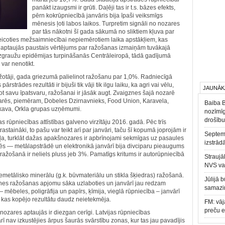
panākt izaugsmi ir grūti. Daļēji tas ir t.s. bāzes efekts,
pērn kokrūpniecībā janvāris bija īpaši veiksmīgs
mēnesis ļoti labos laikos. Turpretim signāli no nozares
par tās nākotni šī gada sākumā no sliktiem kļuva par
ateicoties mežsaimniecībai nepiemērotiem laika apstākļiem, kas
 aptaujās paustais vērtējums par ražošanas izmaiņām tuvākajā
 mizgraužu epidēmijas turpināšanās Centrāleiropā, tādā gadījumā
var nenotikt.
ažotāji, gada griezumā palielinot ražošanu par 1,0%. Radniecīgā
trādes rezultāti ir bijuši tik vāji tik ilgu laiku, ka agri vai vēlu,
JAUNĀK
 savu īpatsvaru, ražošanai ir jāsāk augt. Zvaigznes šajā nozarē
ozarēs, piemēram, Dobeles Dzirnavnieks, Food Union, Karavela,
Baiba 
kava, Orkla grupas uzņēmumi.
nozīmīg
drošību
 rūpniecības attīstības galveno virzītāju 2016. gadā. Pēc trīs
rastaināki, to pašu var teikt arī par janvāri, taču šī kopumā joprojām ir
Septemb
aļa, turklāt dažas apakšnozares ir apbrīnojami sekmīgas uz pasaules
izstrād
ēs — metālapstrādē un elektronikā janvārī bija divciparu pieaugums
ražošanā ir neliels pluss jeb 3%. Pamatīgs kritums ir autorūpniecībā
Straujā
NVS va
nemetālisko minerālu (g.k. būvmateriālu un stikla šķiedras) ražošanā.
Jūlijā 
nes ražošanas apjomu sāka uzlaboties un janvārī jau redzam
samazin
ēbeles, poligrāfija un papīrs, ķīmija, vieglā rūpniecība – janvārī
i, kas kopējo rezultātu daudz neietekmēja.
FM: vāj
preču 
ozares aptaujās ir diezgan cerīgi. Latvijas rūpniecības
 nav izkustējies ārpus šaurās svārstību zonas, kur tas jau pavadījis