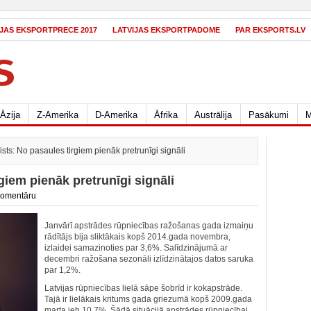
IJAS EKSPORTPRECE 2017
LATVIJAS EKSPORTPADOME
PAR EKSPORTS.LV
Āzija
Z-Amerika
D-Amerika
Āfrika
Austrālija
Pasākumi
M
ts: No pasaules tirgiem pienāk pretrunīgi signāli
iem pienāk pretrunīgi signāli
komentāru
Janvārī apstrādes rūpniecības ražošanas gada izmaiņu
rādītājs bija sliktākais kopš 2014.gada novembra,
izlaidei samazinoties par 3,6%. Salīdzinājumā ar
decembri ražošana sezonāli izlīdzinātajos datos saruka
par 1,2%.
Latvijas rūpniecības lielā sāpe šobrīd ir kokapstrāde.
Tajā ir lielākais kritums gada griezumā kopš 2009.gada
marta jeb 10,7%. Šādā situācijā apstrādes rūpniecībai