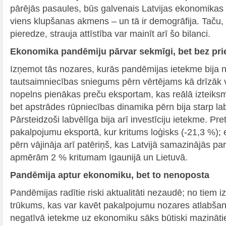
pārējās pasaules, būs galvenais Latvijas ekonomikas 
viens klupšanas akmens – un tā ir demogrāfija. Taču,
pieredze, strauja attīstība var mainīt arī šo bilanci.
Ekonomika pandēmiju pārvar sekmīgi, bet bez pri
Izņemot tās nozares, kurās pandēmijas ietekme bija 
tautsaimniecības sniegums pērn vērtējams kā drīzāk v
nopelns pienākas preču eksportam, kas reālā izteiks
bet apstrādes rūpniecības dinamika pērn bija starp la
Pārsteidzoši labvēlīga bija arī investīciju ietekme. Pr
pakalpojumu eksportā, kur kritums loģisks (-21,3 %)
pērn vājināja arī patēriņš, kas Latvijā samazinājās pa
apmērām 2 % kritumam Igaunijā un Lietuvā.
Pandēmija aptur ekonomiku, bet to nenoposta
Pandēmijas radītie riski aktualitāti nezaudē; no tiem i
trūkums, kas var kavēt pakalpojumu nozares atlabša
negatīvā ietekme uz ekonomiku sāks būtiski mazinātie