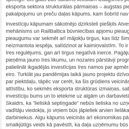
eksporta sektora strukturālas pārmaiņas – augstas pi
pakalpojumu un preču daļas kāpums, kam šobrīd nav
Investīciju kāpumam sākotnējo dzirksteli piešķils Atv
mehānisms un RailBaltica būvniecības apjomu pieaugu
pieaugumu var sekmēt arī mājokļu tirgus, kas līdz šim ir
neizmantota iespēja, salīdzinot ar kaimiņvalstīm. To i
īres regulējums, gan arī tirgus negatīvā inerce. Pag
pieņēma jauno īres likumu, un nozares pārstāvji progn
palielināt ikgadējās investīcijas īres namos par apm
eiro. Turklāt jau pandēmijas laikā jauno projektu dzī
par piektdaļu, tāpēc var cerēt, ka šis grūdiens veicinās
attīstību, ko sekmēs eksporta struktūras izmaiņas, sa
investīciju bums un to ietekme uz algām un darbavie
Skaidrs, ka ”lieliskā septiņgade” nebūs lieliska no 
vadītāju viedokļa, jo viņiem būs jāpieliek arvien lielāka
darbiniekus. Algu kāpums veicinās arī ekonomikas pār
smalkjūtīgs veids kā pavēstīt, ka daļa uzņēmumu būs s