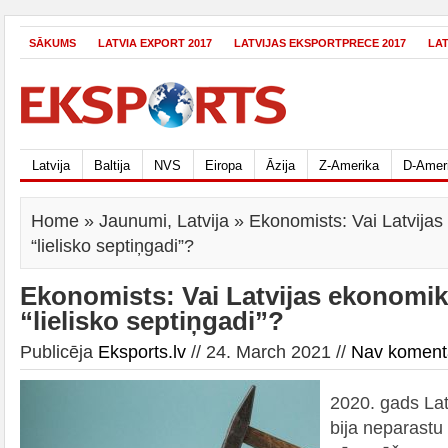
SĀKUMS
LATVIA EXPORT 2017
LATVIJAS EKSPORTPRECE 2017
LA
Latvija
Baltija
NVS
Eiropa
Āzija
Z-Amerika
D-Amer
Home
»
Jaunumi
,
Latvija
» Ekonomists: Vai Latvijas
“lielisko septiņgadi”?
Ekonomists: Vai Latvijas ekonomik
“lielisko septiņgadi”?
Publicēja
Eksports.lv
// 24. March 2021 //
Nav koment
2020. gads Lat
bija neparastu