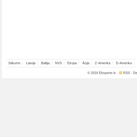
Sākums
Latvija
Baltija
NVS
Eiropa
Āzija
Z-Amerika
D-Amerika
© 2016
Eksports.lv
·
RSS
· De