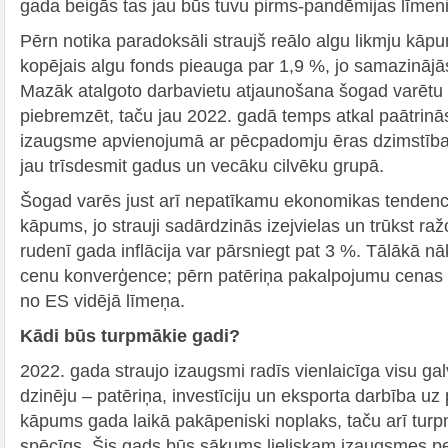
gada beigās tas jau būs tuvu pirms-pandēmijas līmen
Pērn notika paradoksāli straujš reālo algu likmju kā
kopējais algu fonds pieauga par 1,9 %, jo samazinājās
Mazāk atalgoto darbavietu atjaunošana šogad varēt
piebremzēt, taču jau 2022. gadā temps atkal paātrinās
izaugsme apvienojumā ar pēcpadomju ēras dzimstība
jau trīsdesmit gadus un vecāku cilvēku grupā.
Šogad varēs just arī nepatīkamu ekonomikas tendenci
kāpums, jo strauji sadārdzinās izejvielas un trūkst ra
rudenī gada inflācija var pārsniegt pat 3 %. Tālākā nāk
cenu konverģence; pērn patēriņa pakalpojumu cenas La
no ES vidējā līmeņa.
Kādi būs turpmākie gadi?
2022. gada straujo izaugsmi radīs vienlaicīga visu g
dzinēju – patēriņa, investīciju un eksporta darbība uz 
kāpums gada laikā pakāpeniski noplaks, taču arī tur
spēcīgs. Šis gads būs sākums lieliskam izaugsmes pe