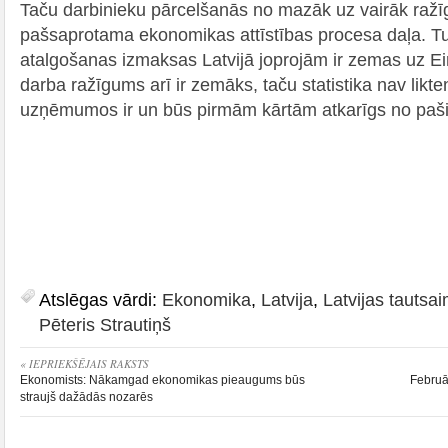
Taču darbinieku pārcelšanās no mazāk uz vairāk raž
pašsaprotama ekonomikas attīstības procesa daļa. Tu
atalgošanas izmaksas Latvijā joprojām ir zemas uz Ei
darba ražīgums arī ir zemāks, taču statistika nav likt
uzņēmumos ir un būs pirmām kārtām atkarīgs no p
Atslēgas vārdi:
Ekonomika
,
Latvija
,
Latvijas tautsa
Pēteris Strautiņš
« IEPRIEKŠĒJAIS RAKSTS
Ekonomists: Nākamgad ekonomikas pieaugums būs
Februā
straujš dažādās nozarēs