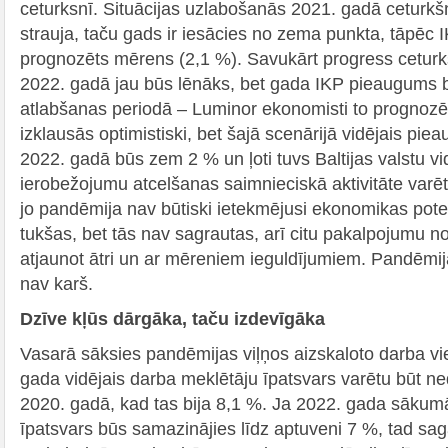
ceturksnī. Situācijas uzlabošanās 2021. gadā ceturk
strauja, taču gads ir iesācies no zema punkta, tāpēc
prognozēts mērens (2,1 %). Savukārt progress cetur
2022. gadā jau būs lēnāks, bet gada IKP pieaugums bū
atlabšanas periodā – Luminor ekonomisti to prognozē
izklausās optimistiski, bet šajā scenārijā vidējais pie
2022. gadā būs zem 2 % un ļoti tuvs Baltijas valstu v
ierobežojumu atcelšanas saimnieciskā aktivitāte varētu 
jo pandēmija nav būtiski ietekmējusi ekonomikas poten
tukšas, bet tās nav sagrautas, arī citu pakalpojumu n
atjaunot ātri un ar mēreniem ieguldījumiem. Pandēmija i
nav karš.
Dzīve kļūs dārgāka, taču izdevīgāka
Vasarā sāksies pandēmijas viļņos aizskaloto darba vi
gada vidējais darba meklētāju īpatsvars varētu būt n
2020. gadā, kad tas bija 8,1 %. Ja 2022. gada sākum
īpatsvars būs samazinājies līdz aptuveni 7 %, tad sa