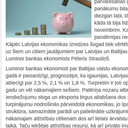
pārvarēšanas g
panākumu bila
diezgan labi, tā
kāda tā bija l
novembrim. Ka
pandēmijas neg
Kāpēc Latvijas ekonomikas izredzes šogad tiek vērtēt
uz šiem un citiem jautājumiem par Latvijas un Baltij
Luminor bankas ekonomists Pēteris Strautiņš.
Luminor bankas ekonomisti par Baltijas valstu ekono
gadā ir piesardzīgi, prognozējot, ka Igaunijas, Latvij
attiecīgi par 2,5 %, 2,1 % un 1,8 %. Turpretim ir ļoti o
gadu un vēl nākamajiem sešiem. Patēriņa nozaru atb
ierobežojumu sloga un eksporta tirgus atlabšana dos 
turpinājumu nodrošinās pārveidotā ekonomikas, jo īp
struktūra, samazinātie parādi un palielinātie uzkrājumi
nākamajam attīstības cēlienam dos arī lielais ārvalst
laikā. Taču iekšējie attīstības resursi, kā arī privāto in