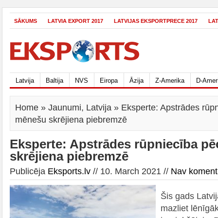
SĀKUMS
LATVIA EXPORT 2017
LATVIJAS EKSPORTPRECE 2017
LA
Latvija
Baltija
NVS
Eiropa
Āzija
Z-Amerika
D-Amer
Home
»
Jaunumi
,
Latvija
» Eksperte: Apstrādes rūp
mēnešu skrējiena piebremzē
Eksperte: Apstrādes rūpniecība p
skrējiena piebremzē
Publicēja
Eksports.lv
// 10. March 2021 //
Nav koment
Šis gads Latvij
mazliet lēnīgā