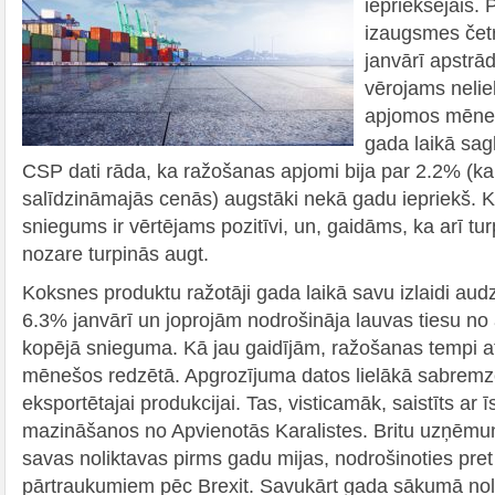
iepriekšējais. 
izaugsmes če
janvārī apstrā
vērojams nelie
apjomos mēnes
gada laikā sa
CSP dati rāda, ka ražošanas apjomi bija par 2.2% (kale
salīdzināmajās cenās) augstāki nekā gadu iepriekš.
sniegums ir vērtējams pozitīvi, un, gaidāms, ka arī 
nozare turpinās augt.
Koksnes produktu ražotāji gada laikā savu izlaidi aud
6.3% janvārī un joprojām nodrošināja lauvas tiesu no
kopējā snieguma. Kā jau gaidījām, ražošanas tempi at
mēnešos redzētā. Apgrozījuma datos lielākā sabremz
eksportētajai produkcijai. Tas, visticamāk, saistīts ar 
mazināšanos no Apvienotās Karalistes. Britu uzņēmumi
savas noliktavas pirms gadu mijas, nodrošinoties pret
pārtraukumiem pēc Brexit. Savukārt gada sākumā nolik