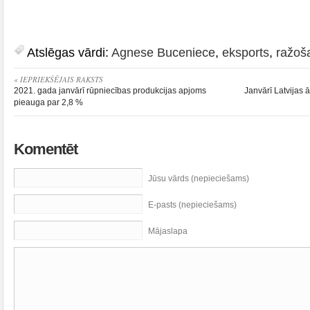
Atslēgas vārdi:
Agnese Buceniece
,
eksports
,
ražoš
« IEPRIEKŠĒJAIS RAKSTS
2021. gada janvārī rūpniecības produkcijas apjoms
Janvārī Latvijas 
pieauga par 2,8 %
Komentēt
Jūsu vārds (nepieciešams)
E-pasts (nepieciešams)
Mājaslapa