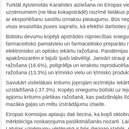
Turklāt Apvienotās Karalistes aiziešana no Eiropas vie
uzņēmumiem (ne tikai kokapstrādē) nozīmē lielākus 
ar eksportēšanu saistītu izmaksu pieaugumu. Būs nep
visas iesaistītās puses sapratīs, kā efektīvi darboties
Būtisku devumu kopējā apstrādes rūpniecības snieg
farmaceitisko pamatvielu un farmaceitisko preparātu 
elektronisko un optisko iekārtu ražošana. Pandēmijas 
apakšnozarēm ir bijuši īpaši labvēlīgi. Janvārī strauji
ražošana (16.6%), poligrāfija un ierakstu reproducēš
ražošana (13.3%) un ķīmisko vielu un ķīmisko produkt
Savukārt vislielākais kritums joprojām iezīmējās iekār
uzstādīšanā (-37.3%). Kopējo sniegumu būtiski uz lej
apjomu kritums pārtikas ražošanā, kas padziļinājās lī
mazāka gaļas un miltu izstrādājumu izlaide.
Eiropas Komisijas aptauju dati liecina, ka kopš oktobr
mērķtiecīga noskaņojuma pasliktināšanās nozarē. La
Latvijas uzņēmumu vērtējumā ir bijis diezgan stabils,