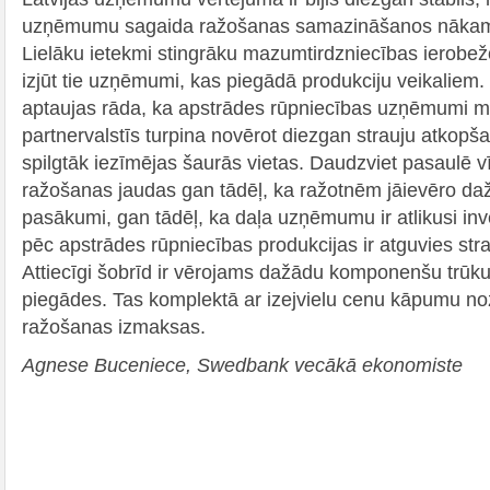
uzņēmumu sagaida ražošanas samazināšanos nākama
Lielāku ietekmi stingrāku mazumtirdzniecības ierobež
izjūt tie uzņēmumi, kas piegādā produkciju veikalie
aptaujas rāda, ka apstrādes rūpniecības uzņēmumi m
partnervalstīs turpina novērot diezgan strauju atkopš
spilgtāk iezīmējas šaurās vietas. Daudzviet pasaulē vīr
ražošanas jaudas gan tādēļ, ka ražotnēm jāievēro da
pasākumi, gan tādēļ, ka daļa uzņēmumu ir atlikusi inv
pēc apstrādes rūpniecības produkcijas ir atguvies stra
Attiecīgi šobrīd ir vērojams dažādu komponenšu trūk
piegādes. Tas komplektā ar izejvielu cenu kāpumu n
ražošanas izmaksas.
Agnese Buceniece, Swedbank vecākā ekonomiste