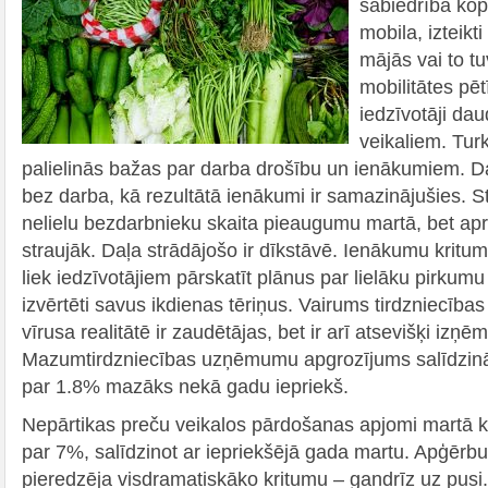
sabiedrība kop
mobila, izteikt
mājās vai to 
mobilitātes pēt
iedzīvotāji da
veikaliem. Turk
palielinās bažas par darba drošību un ienākumiem. Daļ
bez darba, kā rezultātā ienākumi ir samazinājušies. St
nelielu bezdarbnieku skaita pieaugumu martā, bet aprī
straujāk. Daļa strādājošo ir dīkstāvē. Ienākumu kritu
liek iedzīvotājiem pārskatīt plānus par lielāku pirkumu
izvērtēti savus ikdienas tēriņus. Vairums tirdzniecības
vīrusa realitātē ir zaudētājas, bet ir arī atsevišķi izņē
Mazumtirdzniecības uzņēmumu apgrozījums salīdzinā
par 1.8% mazāks nekā gadu iepriekš.
Nepārtikas preču veikalos pārdošanas apjomi martā
par 7%, salīdzinot ar iepriekšējā gada martu. Apģērbu 
pieredzēja visdramatiskāko kritumu – gandrīz uz pusi.