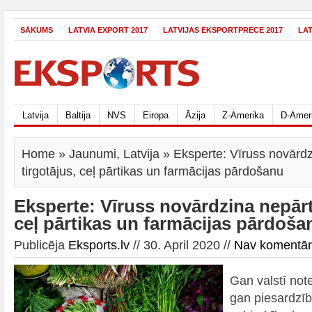
SĀKUMS
LATVIA EXPORT 2017
LATVIJAS EKSPORTPRECE 2017
LA
Latvija
Baltija
NVS
Eiropa
Āzija
Z-Amerika
D-Amer
Home
»
Jaunumi
,
Latvija
» Eksperte: Vīruss novārdz
tirgotājus, ceļ pārtikas un farmācijas pārdošanu
Eksperte: Vīruss novārdzina nepārt
ceļ pārtikas un farmācijas pārdoša
Publicēja
Eksports.lv
// 30. April 2020 //
Nav komentā
Gan valstī not
gan piesardzī