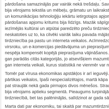
pārdošana samazinājās par vairāk nekā trešdaļu. Sa
bija vērojams tekstila un mēbeļu, grāmatu un laikrakst
un komunikācijas tehnoloģiju iekārtu ietirgotajos apjom
pārdošanas apjomu kritums bija līdzīgs. Mazāk sāpīg
iezīmējās kultūrai un atpūtai paredzēto preču tirdzniec
neskatoties uz to, ka cilvēki vairāk laiku pavada mājā
tirdzniecība pa pastu un interneta veikalos. Acīmred
virsroku, un e-komercijas piedāvājuma un pieprasīju
nespēja kompensēt kopējā pieprasījuma vājināšanos.
gan parādās citās kategorijās, jo atsevišķiem mazumtir
gan interneta veikali, kurus statistikā ne vienmēr var n
Tomēr pat vīrusa ekonomikas apstākļos ir arī ieguvēj
pārtikas veikalos, īpaši nespecializētajos, martā kāpa
pat straujāk nekā gada pirmajos divos mēnešos. Str
bija vērojams aptieku segmentā. Pieaugums turpinājās
tirdzniecībā, bet tas palēninājās, salīdzinot ar gada 
Marta dati par ekonomiku, tai skaitā par mazumtird