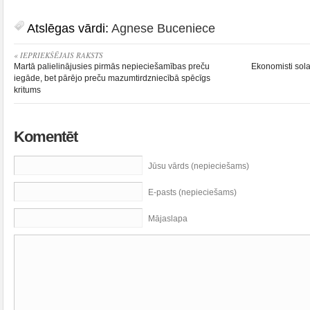
Atslēgas vārdi:
Agnese Buceniece
« IEPRIEKŠĒJAIS RAKSTS
Martā palielinājusies pirmās nepieciešamības preču
Ekonomisti sola
iegāde, bet pārējo preču mazumtirdzniecībā spēcīgs
kritums
Komentēt
Jūsu vārds (nepieciešams)
E-pasts (nepieciešams)
Mājaslapa