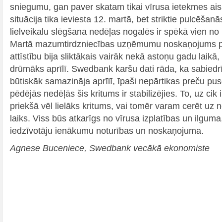
sniegumu, gan paver skatam tikai vīrusa ietekmes ais
situācija tika ieviesta 12. martā, bet striktie pulcēšan
lielveikalu slēgšana nedēļas nogalēs ir spēkā vien 
Martā mazumtirdzniecības uzņēmumu noskaņojums pa
attīstību bija sliktākais vairāk nekā astoņu gadu laikā,
drūmāks aprīlī. Swedbank karšu dati rāda, ka sabiedr
būtiskāk samazināja aprīlī, īpaši nepārtikas preču pus
pēdējās nedēļās šis kritums ir stabilizējies. To, uz cik i
priekšā vēl lielāks kritums, vai tomēr varam cerēt uz 
laiks. Viss būs atkarīgs no vīrusa izplatības un ilgum
iedzīvotāju ienākumu noturības un noskaņojuma.
Agnese Buceniece, Swedbank vecākā ekonomiste