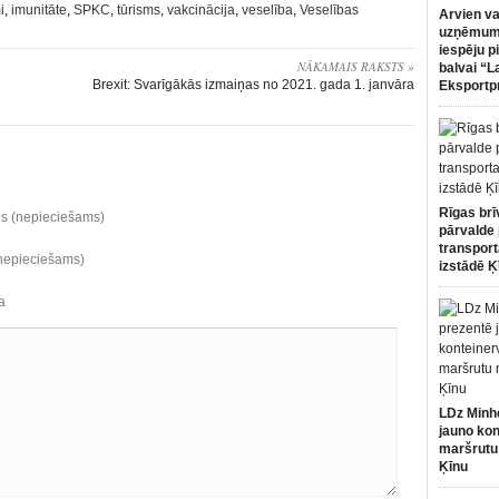
i
,
imunitāte
,
SPKC
,
tūrisms
,
vakcinācija
,
veselība
,
Veselības
Arvien va
uzņēmumi
iespēju p
NĀKAMAIS RAKSTS »
balvai “L
Brexit: Svarīgākās izmaiņas no 2021. gada 1. janvāra
Eksportp
Rīgas brī
ds (nepieciešams)
pārvalde 
transport
(nepieciešams)
izstādē Ķ
a
LDz Minh
jauno kon
maršrutu
Ķīnu