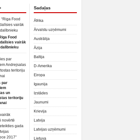
»
Sadaļas
Āfrika
Ārvalstu uzņēmumi
Riga Food
Austrālija
dalīsies vairāk
dalībnieku
Āzija
Baltija
D-Amerika
Eiropa
 par
Igaunija
iem
las un
Izstādes
tas teritoriju
Jaunumi
anai
Krievija
Latvija
Latvijas uzņēmumi
Lietuva