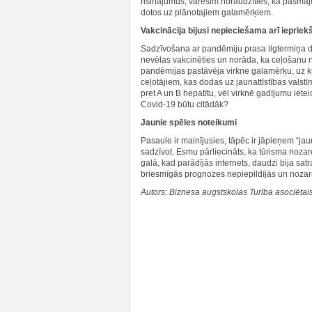
risinājumus, varēsim noraudzīties, kā pašmāju 
dotos uz plānotajiem galamērķiem.
Vakcinācija bijusi nepieciešama arī iepriek
Sadzīvošana ar pandēmiju prasa ilgtermiņa d
nevēlas vakcinēties un norāda, ka ceļošanu nedr
pandēmijas pastāvēja virkne galamērķu, uz k
ceļotājiem, kas dodas uz jaunattīstības valstī
pret A un B hepatītu, vēl virknē gadījumu iete
Covid-19 būtu citādāk?
Jaunie spēles noteikumi
Pasaule ir mainījusies, tāpēc ir jāpieņem “ja
sadzīvot. Esmu pārliecināts, ka tūrisma nozar
galā, kad parādījās internets, daudzi bija sa
briesmīgās prognozes nepiepildījās un nozar
Autors: Biznesa augstskolas Turība asociētai