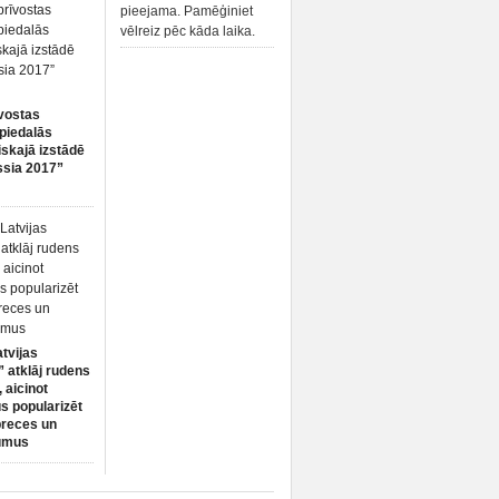
pieejama. Pamēģiniet
vēlreiz pēc kāda laika.
vostas
piedalās
iskajā izstādē
ssia 2017”
atvijas
 atklāj rudens
 aicinot
s popularizēt
preces un
umus