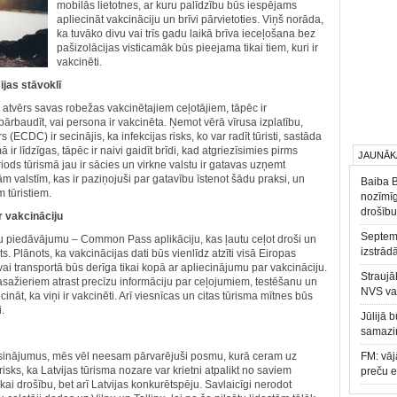
mobilās lietotnes, ar kuru palīdzību būs iespējams
apliecināt vakcināciju un brīvi pārvietoties. Viņš norāda,
ka tuvāko divu vai trīs gadu laikā brīva ieceļošana bez
pašizolācijas visticamāk būs pieejama tikai tiem, kuri ir
vakcinēti.
ijas stāvoklī
 atvērs savas robežas vakcinētajiem ceļotājiem, tāpēc ir
pārbaudīt, vai persona ir vakcinēta. Ņemot vērā vīrusa izplatību,
(ECDC) ir secinājis, ka infekcijas risks, ko var radīt tūristi, sastāda
ir līdzīgas, tāpēc ir naivi gaidīt brīdi, kad atgriezīsimies pirms
JAUNĀK
iods tūrismā jau ir sācies un virkne valstu ir gatavas uzņemt
ām valstīm, kas ir paziņojuši par gatavību īstenot šādu praksi, un
Baiba 
m tūristiem.
nozīmīg
drošību
r vakcināciju
Septemb
 piedāvājumu – Common Pass aplikāciju, kas ļautu ceļot droši un
izstrād
ēts. Plānots, ka vakcinācijas dati būs vienlīdz atzīti visā Eiropas
ai transportā būs derīga tikai kopā ar apliecinājumu par vakcināciju.
Straujā
pasažieriem atrast precīzu informāciju par ceļojumiem, testēšanu un
NVS va
nāt, ka viņi ir vakcinēti. Arī viesnīcas un citas tūrisma mītnes būs
.
Jūlijā 
samazin
s risinājumus, mēs vēl neesam pārvarējuši posmu, kurā ceram uz
FM: vāj
isks, ka Latvijas tūrisma nozare var krietni atpalikt no saviem
preču 
ai drošību, bet arī Latvijas konkurētspēju. Savlaicīgi nerodot