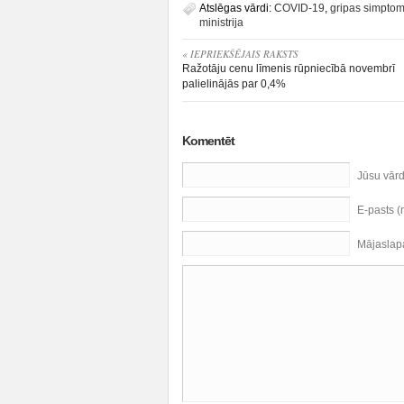
Atslēgas vārdi:
COVID-19
,
gripas simptom
ministrija
« IEPRIEKŠĒJAIS RAKSTS
Ražotāju cenu līmenis rūpniecībā novembrī
palielinājās par 0,4%
Komentēt
Jūsu vār
E-pasts 
Mājaslap