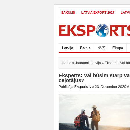
SĀKUMS
LATVIA EXPORT 2017
LATV
Latvija
Baltija
NVS
Eiropa
Home
»
Jaunumi
,
Latvija
» Eksperts: Vai bū
Eksperts: Vai būsim starp v
ceļotājus?
Publicēja
Eksports.lv
// 23. December 2020 //