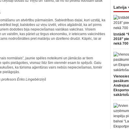
ceļotāji dodas uz Viļņu un Tallinu, lai no šo pilsētu lidostām tālāk
Latvija 
š
omāšanu un atvērtību pārmaiņām. Sabiedrības daļai, kuri uzstāj, ka
īkst liegt, balstoties uz viņu izvēli, vēlos atgādināt, ka arī pirms
uriem dodoties bija nepieciešamas vairākas vakcīnas. Visiem
m un valstīm, kas pāriet uz tirgus ekonomiku, ir ieteicams vakcinēties
Izstādē “
icams nodrošināties pret malāriju un dzelteno drudzi. Kāpēc, lai ar
2018” pie
nekā 700 
unais normālais”, jaunie spēles noteikumi un jāmācās ar tiem
e spēs pielāgoties, vismaz līdz šim vienmēr esam to spējuši. Galu
traukušies, ka tūrisma aģentūras vairs nebūs nepieciešamas, tomēr
e pielāgojās.
Vienosies
s profesors Ēriks Lingebērziņš
pasākum
Andrejsa
Eksportos
sakārtoš