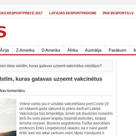
IJAS EKSPORTPRECE 2017
LATVIJAS EKSPORTPADOME
PAR EKSPORTS.LV
Āzija
Z-Amerika
D-Amerika
Āfrika
Austrālija
Pasākumi
M
sim starp valstīm, kuras gatavas uzņemt vakcinētus ceļotājus?
alstīm, kuras gatavas uzņemt vakcinētus
Nav komentāru
Virkne valstu jau ir uzsākta vakcinēšana pret Covid-19
un nākamā gada sākumā to plāns darīt arī Latvijā.
Vakcinācija būs brīvprātīga, tomēr ļoti daudzām nozarēm
tieši šis solis paver iespēju turpināt darboties, tostarp
tūrisma nozarei. Biznesa augstskolas Turība asociētais
profesors Ēriks Lingebērziņš skaidro, ka ir naivi gaidīt
brīdi, kad visi atkal varēsim ceļot, tāpēc risinājums ir