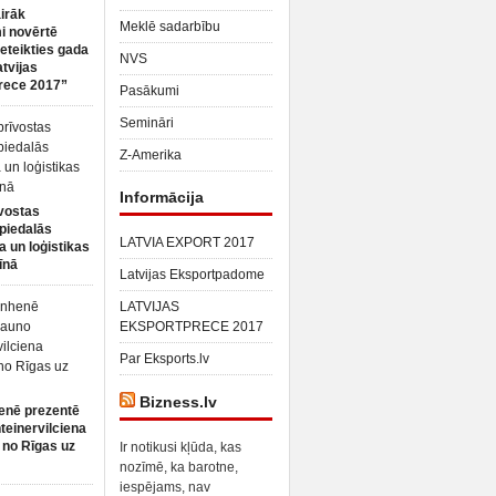
irāk
Meklē sadarbību
 novērtē
ieteikties gada
NVS
atvijas
rece 2017”
Pasākumi
Semināri
Z-Amerika
Informācija
vostas
piedalās
LATVIA EXPORT 2017
a un loģistikas
īnā
Latvijas Eksportpadome
LATVIJAS
EKSPORTPRECE 2017
Par Eksports.lv
Bizness.lv
enē prezentē
teinervilciena
 no Rīgas uz
Ir notikusi kļūda, kas
nozīmē, ka barotne,
iespējams, nav