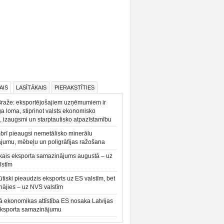
AIS
LASĪTĀKAIS
PIERAKSTĪTIES
Braže: eksportējošajiem uzņēmumiem ir
a loma, stiprinot valsts ekonomisko
, izaugsmi un starptautisko atpazīstamību
rī pieaugsi nemetālisko minerālu
ājumu, mēbeļu un poligrāfijas ražošana
kais eksporta samazinājums augustā – uz
lstīm
būtiski pieaudzis eksports uz ES valstīm, bet
ājies – uz NVS valstīm
ā ekonomikas attīstība ES nosaka Latvijas
eksporta samazinājumu