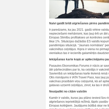
Naivi gaidīt brīdi atgriešanos pirms pandēm
Ir paredzams, ka jau 2021. gadā virkne valstu
nepieciešami mehānismi, kas ļauj ērti un ātri 
Eiropas Slimību profilakses un kontroles centrs 
tikai 1%. Situācijas dažādās ES valstīs kopumā 
pandēmijas situācijā. “Jaunais normālais” per
vakcinētus ceļotājus. Kipra ir viena no pirmaj
vienlaikus tas ir iecienīts galamērķis daudzie
Iekāpšanas karte kopā ar apliecinājumu pa
Pasaules Ekonomikas Forums ir nācis ar savu
ātri pārliecināties par to, ka ceļotājs ir vakcin
Savienībā un iekāpšanas karte ikvienā reisā v
Otrs risinājums ir IATA Travel Pass, kas ļauj 
vakcīnas prasībām viņu ceļojumā, kā arī aplieci
gatavas uzņemt ceļotājus, zinot, ka tas ir droši
Neatpalikt no citām valstīm
Kamēr ir valstis, kuras jau plāno ieviest šo
atgriešanos iepriekšējā režīmā, tāpēc pastāv r
Eiropas kolēģiem. Jautājums būtībā skar ne tik