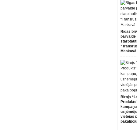
Rīgas brī
pārvalde 
starptaut
“Transru
Maskavā
Birojs “L
Produkts”
kampaņu,
uzņēmēju
vietējās 
pakalpoj