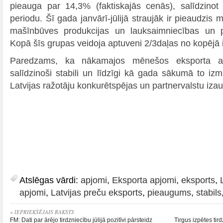
pieauga par 14,3% (faktiskajās cenās), salīdzinot
periodu. Šī gada janvārī-jūlijā straujāk ir pieaudzis 
mašīnbūves produkcijas un lauksaimniecības un p
Kopā šīs grupas veidoja aptuveni 2/3daļas no kopējā
Paredzams, ka nākamajos mēnešos eksporta a
salīdzinoši stabili un līdzīgi kā gada sākumā to iz
Latvijas ražotāju konkurētspējas un partnervalstu iza
Atslēgas vārdi:
apjomi
,
Eksporta apjomi
,
eksports
,
apjomi
,
Latvijas preču eksports
,
pieaugums
,
stabils
« IEPRIEKŠĒJAIS RAKSTS
FM: Dati par ārējo tirdzniecību jūlijā pozitīvi pārsteidz
Tirgus izpētes ti