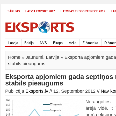
SĀKUMS
LATVIA EXPORT 2017
LATVIJAS EKSPORTPRECE 2017
LA
Latvija
Baltija
NVS
Eiropa
Āzija
Z-Amerika
D-Amer
Home
»
Jaunumi
,
Latvija
» Eksporta apjomiem gada
stabils pieaugums
Eksporta apjomiem gada septiņos
stabils pieaugums
Publicēja
Eksports.lv
// 12. September 2012 //
Nav ko
Neraugoties u
ārējā vidē, it
preču eksports