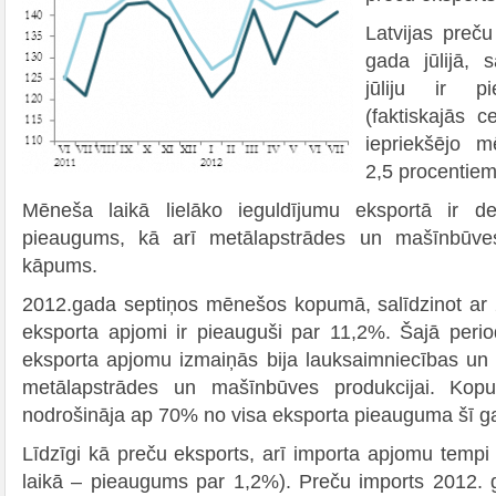
Latvijas preč
gada jūlijā, 
jūliju ir p
(faktiskajās c
iepriekšējo m
2,5 procentiem
Mēneša laikā lielāko ieguldījumu eksportā ir de
pieaugums, kā arī metālapstrādes un mašīnbūves
kāpums.
2012.gada septiņos mēnešos kopumā, salīdzinot ar 20
eksporta apjomi ir pieauguši par 11,2%. Šajā period
eksporta apjomu izmaiņās bija lauksaimniecības un 
metālapstrādes un mašīnbūves produkcijai. Kop
nodrošināja ap 70% no visa eksporta pieauguma šī 
Līdzīgi kā preču eksports, arī importa apjomu tempi 
laikā – pieaugums par 1,2%). Preču imports 2012.