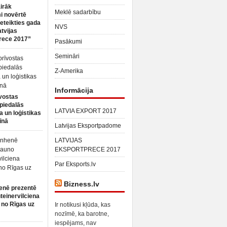
irāk
Meklē sadarbību
 novērtē
ieteikties gada
NVS
atvijas
rece 2017”
Pasākumi
Semināri
Z-Amerika
Informācija
vostas
piedalās
LATVIA EXPORT 2017
a un loģistikas
īnā
Latvijas Eksportpadome
LATVIJAS
EKSPORTPRECE 2017
Par Eksports.lv
Bizness.lv
enē prezentē
teinervilciena
 no Rīgas uz
Ir notikusi kļūda, kas
nozīmē, ka barotne,
iespējams, nav