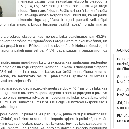
mēnešos Latvijai bijis straujākais eksporta pieaugums
ES (+14,0%). Šie rādītāji liecina par to, ka vāja ārējā
pieprasījuma apstākļos ražotāju uzlabotā konkurētspēja
un labvēlīga esošo eksporta tirgu struktūra, kā arī jaunu
eksporta tirgu apgūšana ir bijusi pamatā veiksmīgai
nomiskā situācija Eiropā turpināja pasliktināties,” norāda finanšu
erālproduktu eksports, kas mēneša laikā palielinājies par 43,2%.
okārt nodrošina to uzglabāšana Latvijā līdz to tālākai izvešanai, un
reču grupā ir mazs. Būtiska nozīme eksportā arī oktobra mēnesī bijusi
s apjoms palielinājās vēl par 4,5%, gada izaugsmi paaugstinot līdz
JAUNĀK
Baiba 
u nodrošināja graudaugu kultūru eksports, kas saglabājās septembra
nozīmīg
kā arī gaļas un zivju eksports. Koksnes un koka izstrādājumu eksports
drošību
3,6 miljonus latu, mazinot bažas par ārējā pieprasījuma kritumu.
ecina, ka ierobežoto resursu pieejamības apstākļos, trūkstošais
Septemb
vestiem izejmateriāliem.
izstrād
zrādījusi šogad otru mazāko eksporta vērtību – 76,7 miljonus latu, kas
Straujā
ada griezumā nozares eksporta apjomu dinamika joprojām ir pozitīva
NVS va
a apjomos mēnešu ietvaros ir novērojamas lielas svārstības, tādēļ
jumus, vai samazinājums ir bijis īslaicīgs vai nozares eksportu sācis
Jūlijā 
lstu tirgos.
samazin
joms oktobrī ir palielinājies par 13,7%, pirmo reizi pārsniedzot 800
FM: vāj
. Oktobrī, salīdzinot ar septembri, importa apjoms ir palielinājies visās
preču 
ķīmiskās rūpniecības ražojumu, koksnes, būvniecības izstrādājumu,
ekļu importā. Tas liecina, ka joprojām galvenie importa pieauguma