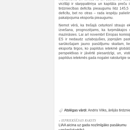
virzītāji ir starppatēriņa un kapitāla preč
tirdzniecības deficīta pieaugumu līdz 145,
deficītu, bet no otras – rada iespēju pali
pakalpojuma eksporta pieaugumu.
Ņemot vērā, ka trešajā ceturksnī straujo 
izvešana, prognozējams, ka turpmākajos
mazināsies. Lai arī novembrī Eiropas komis
ES ir nedaudz uzlabojušies, joprojām pastā
sarūkošajam jauno pasūtījumu skaitam, li
eksporta tirgos, ko papildus ietekmē globā
perspektīvas ir jāvērtē piesardzīgi, un, 
papildus ietekmēs gada nogalei raksturīgie se
Atslēgas vārdi:
Andris Vilks
,
ārējās tirdzn
« IEPRIEKŠĒJAIS RAKSTS
LIAA aicina uz gada nozīmīgāko pasākumu