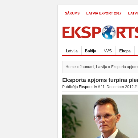
SĀKUMS
LATVIA EXPORT 2017
LATV
Latvija
Baltija
NVS
Eiropa
Home
»
Jaunumi
,
Latvija
» Eksporta apjoms
Eksporta apjoms turpina pie
Publicēja
Eksports.lv
// 11. December 2012 //