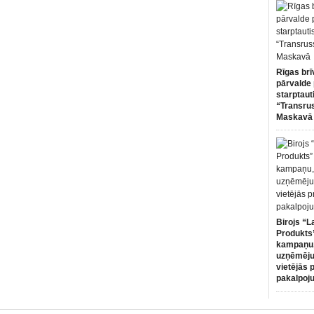
Rīgas brī
pārvalde 
starptaut
“Transru
Maskavā
Birojs “L
Produkts”
kampaņu,
uzņēmēju
vietējās 
pakalpoj