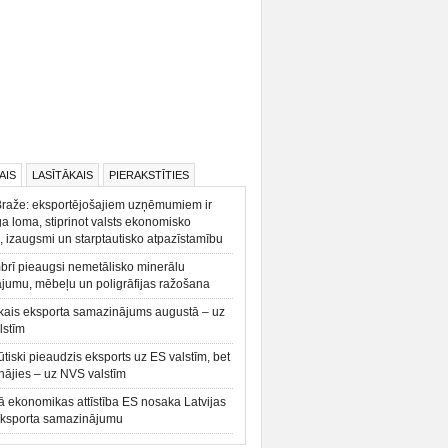
AIS
LASĪTĀKAIS
PIERAKSTĪTIES
Braže: eksportējošajiem uzņēmumiem ir
a loma, stiprinot valsts ekonomisko
, izaugsmi un starptautisko atpazīstamību
rī pieaugsi nemetālisko minerālu
ājumu, mēbeļu un poligrāfijas ražošana
kais eksporta samazinājums augustā – uz
lstīm
būtiski pieaudzis eksports uz ES valstīm, bet
ājies – uz NVS valstīm
ā ekonomikas attīstība ES nosaka Latvijas
eksporta samazinājumu