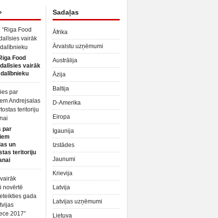
»
Sadaļas
Āfrika
Ārvalstu uzņēmumi
Riga Food
Austrālija
dalīsies vairāk
dalībnieku
Āzija
Baltija
D-Amerika
Eiropa
 par
Igaunija
iem
las un
Izstādes
tas teritoriju
Jaunumi
anai
Krievija
Latvija
Latvijas uzņēmumi
Lietuva