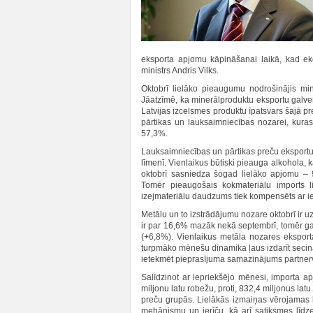
eksporta apjomu kāpināšanai laikā, kad eko
ministrs Andris Vilks.
Oktobrī lielāko pieaugumu nodrošinājis min
Jāatzīmē, ka minerālproduktu eksportu galven
Latvijas izcelsmes produktu īpatsvars šajā p
pārtikas un lauksaimniecības nozarei, kura
57,3%.
Lauksaimniecības un pārtikas preču eksport
līmenī. Vienlaikus būtiski pieauga alkohola, 
oktobrī sasniedza šogad lielāko apjomu – 9
Tomēr pieaugošais kokmateriālu imports li
izejmateriālu daudzums tiek kompensēts ar ie
Metālu un to izstrādājumu nozare oktobrī ir u
ir par 16,6% mazāk nekā septembrī, tomēr g
(+6,8%). Vienlaikus metāla nozares eksport
turpmāko mēnešu dinamika ļaus izdarīt secinā
ietekmēt pieprasījuma samazinājums partnerva
Salīdzinot ar iepriekšējo mēnesi, importa ap
miljonu latu robežu, proti, 832,4 miljonus latu
preču grupās. Lielākās izmaiņas vērojamas 
mehānismu un ierīču, kā arī satiksmes līdz