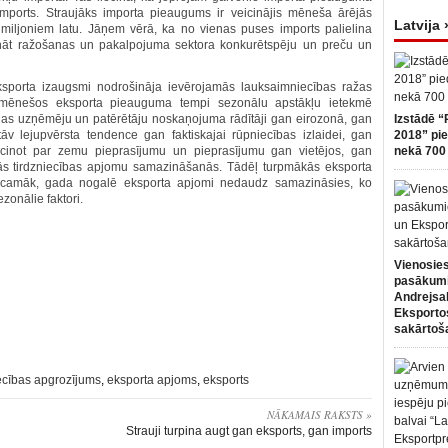
u imports. Straujāks importa pieaugums ir veicinājis mēneša ārējās
Latvija 
5 miljoniem latu. Jāņem vērā, ka no vienas puses imports palielina
elināt ražošanas un pakalpojuma sektora konkurētspēju un preču un
eksporta izaugsmi nodrošināja ievērojamās lauksaimniecības ražas
 mēnešos eksporta pieauguma tempi sezonālu apstākļu ietekmē
ijas uzņēmēju un patērētāju noskaņojuma rādītāji gan eirozonā, gan
Izstādē “
v lejupvērsta tendence gan faktiskajai rūpniecības izlaidei, gan
2018” pie
ecinot par zemu pieprasījumu un pieprasījumu gan vietējos, gan
nekā 700 
lās tirdzniecības apjomu samazināšanās. Tādēļ turpmākās eksporta
visticamāk, gada nogalē eksporta apjomi nedaudz samazināsies, ko
zonālie faktori.
Vienosies
pasākum
Andrejsa
Eksportos
sakārtoš
iecības apgrozījums
,
eksporta apjoms
,
eksports
NĀKAMAIS RAKSTS »
Strauji turpina augt gan eksports, gan imports