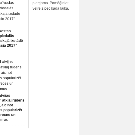
pieejama. Pamēģiniet
vēlreiz pēc kāda laika.
vostas
piedalās
iskajā izstādē
ssia 2017”
atvijas
 atklāj rudens
 aicinot
s popularizēt
preces un
umus