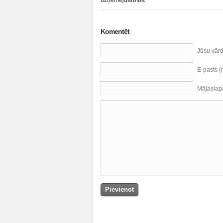
uzņēmējdarbībā
Komentēt
Jūsu vār
E-pasts 
Mājaslap