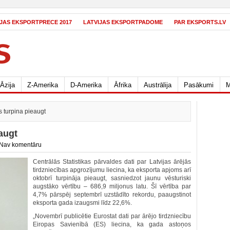
IJAS EKSPORTPRECE 2017
LATVIJAS EKSPORTPADOME
PAR EKSPORTS.LV
Āzija
Z-Amerika
D-Amerika
Āfrika
Austrālija
Pasākumi
M
 turpina pieaugt
augt
Nav komentāru
Centrālās Statistikas pārvaldes dati par Latvijas ārējās
tirdzniecības apgrozījumu liecina, ka eksporta apjoms arī
oktobrī turpināja pieaugt, sasniedzot jaunu vēsturiski
augstāko vērtību – 686,9 miljonus latu. Šī vērtība par
4,7% pārspēj septembrī uzstādīto rekordu, paaugstinot
eksporta gada izaugsmi līdz 22,6%.
„Novembrī publicētie Eurostat dati par ārējo tirdzniecību
Eiropas Savienībā (ES) liecina, ka gada astoņos