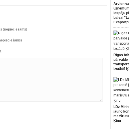
Arvien va
uzņēmumi
iespēju p
balvai “L
Eksportp
ds (nepieciešams)
(nepieciešams)
a
Rīgas brī
pārvalde 
transport
izstādē Ķ
LDz Minh
jauno kon
maršrutu
Ķīnu