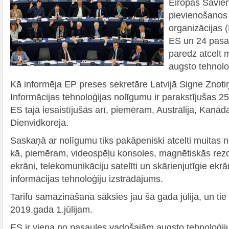
Eiropas Savie
pievienošanos
organizācijas
ES un 24 pasau
paredz atcelt 
augsto tehnolo
Kā informēja EP preses sekretāre Latvijā Signe Znoti
Informācijas tehnoloģijas nolīgumu ir parakstījušas 
ES tajā iesaistījušās arī, piemēram, Austrālija, Kanā
Dienvidkoreja.
Saskaņā ar nolīgumu tiks pakāpeniski atcelti muitas
kā, piemēram, videospēļu konsoles, magnētiskās rez
ekrāni, telekomunikāciju satelīti un skārienjutīgie ekr
informācijas tehnoloģiju izstrādājums.
Tarifu samazināšana sāksies jau šā gada jūlijā, un tie
2019.gada 1.jūlijam.
ES ir viena no pasaules vadošajām augsto tehnoloģiju