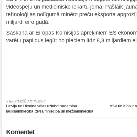
videospēļu un medicīnisko iekārtu jomā. Pašlaik jauna
tehnoloģijas nolīgumā minēto preču eksporta apgrozī
miljardi eiro gadā.
Saskaņā ar Eiropas Komisijas aprēķiniem ES ekonom
varētu papildus iegūt no pieciem līdz 8,3 miljardiem ei
« IEPRIEKŠĒJAIS RAKSTS
Latvija un Ukraina vēlas uzlabot sadarbību
ASV un Ķīna ir 
lauksaimniecībā, zivsaimniecībā un mežsaimniecībā
Komentēt