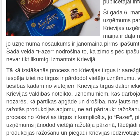
publicētajai inf
Šī gada 6. mar
uzņēmums pamet
Krievijas uz
maiņa ir daļa 
jo uzņēmuma nosaukums ir jānomaina pirms īpašumt
Šādā veidā “Fazer” nodrošina to, ka zīmols pēc īpaš
nevar tikt likumīgi izmantots Krievijā.
Tā kā izstāšanās process no Krievijas tirgus ir sarežģī
iespēja iziet no tirgus ir pārdodot vietējo uzņēmumu, 
tiesības kādam no vietējiem Krievijas tirgus dalībnie
Krievijas valdības noteikto, uzņēmumiem, kas darbojas
nozarēs, kā pārtikas apgāde un drošība, nav ļauts n
ražotās produkcijas apjomu, ne arī pārtraukt ražošan
process no Krievijas tirgus ir komplicēts, jo “Fazer”,
uzņēmums jānodod vietējā ražotāja pārziņā, tādējād
produkcijas ražošanu un piegādi Krievijas iedzīvotāji