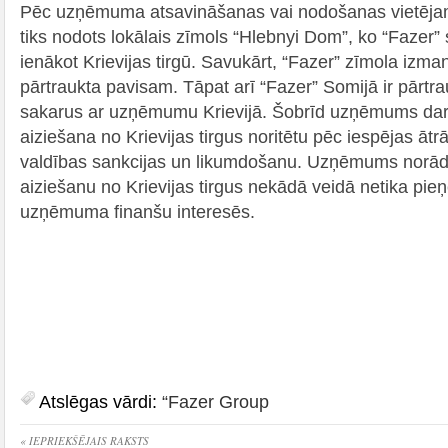
Pēc uzņēmuma atsavināšanas vai nodošanas vietējam
tiks nodots lokālais zīmols “Hlebnyi Dom”, ko “Fazer”
ienākot Krievijas tirgū. Savukārt, “Fazer” zīmola izman
pārtraukta pavisam. Tāpat arī “Fazer” Somijā ir pārtr
sakarus ar uzņēmumu Krievijā. Šobrīd uzņēmums dara
aiziešana no Krievijas tirgus noritētu pēc iespējas ātrā
valdības sankcijas un likumdošanu. Uzņēmums norād
aiziešanu no Krievijas tirgus nekādā veidā netika pie
uzņēmuma finanšu interesēs.
Atslēgas vārdi:
“Fazer Group
« IEPRIEKŠĒJAIS RAKSTS