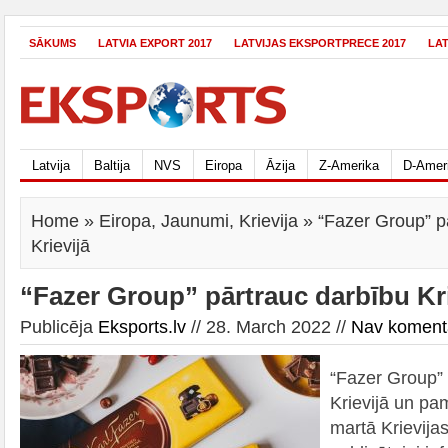
SĀKUMS
LATVIA EXPORT 2017
LATVIJAS EKSPORTPRECE 2017
LA
Latvija
Baltija
NVS
Eiropa
Āzija
Z-Amerika
D-Amer
Home
»
Eiropa
,
Jaunumi
,
Krievija
» “Fazer Group” p
Krievijā
“Fazer Group” pārtrauc darbību Kri
Publicēja
Eksports.lv
// 28. March 2022 //
Nav koment
“Fazer Group” 
Krievijā un pam
martā Krievija