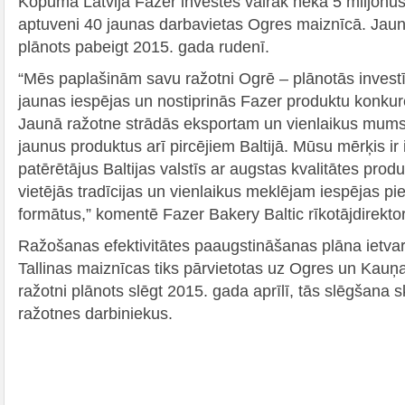
Kopumā Latvijā Fazer investēs vairāk nekā 5 miljonus 
aptuveni 40 jaunas darbavietas Ogres maiznīcā. Jau
plānots pabeigt 2015. gada rudenī.
“Mēs paplašinām savu ražotni Ogrē – plānotās invest
jaunas iespējas un nostiprinās Fazer produktu konkurēt
Jaunā ražotne strādās eksportam un vienlaikus mums
jaunus produktus arī pircējiem Baltijā. Mūsu mērķis ir
patērētājus Baltijas valstīs ar augstas kvalitātes pro
vietējās tradīcijas un vienlaikus meklējam iespējas p
formātus,” komentē Fazer Bakery Baltic rīkotājdirekt
Ražošanas efektivitātes paaugstināšanas plāna ietvar
Tallinas maiznīcas tiks pārvietotas uz Ogres un Kauņ
ražotni plānots slēgt 2015. gada aprīlī, tās slēgšana 
ražotnes darbiniekus.