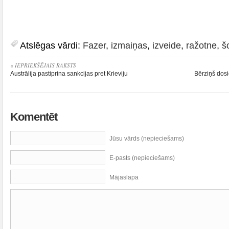
Atslēgas vārdi:
Fazer
,
izmaiņas
,
izveide
,
ražotne
,
š
« IEPRIEKŠĒJAIS RAKSTS
Austrālija pastiprina sankcijas pret Krieviju
Bērziņš dosi
Komentēt
Jūsu vārds (nepieciešams)
E-pasts (nepieciešams)
Mājaslapa