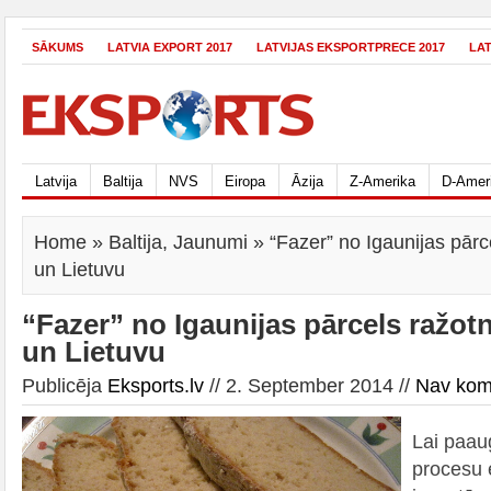
SĀKUMS
LATVIA EXPORT 2017
LATVIJAS EKSPORTPRECE 2017
LA
Latvija
Baltija
NVS
Eiropa
Āzija
Z-Amerika
D-Amer
Home
»
Baltija
,
Jaunumi
» “Fazer” no Igaunijas pārc
un Lietuvu
“Fazer” no Igaunijas pārcels ražotn
un Lietuvu
Publicēja
Eksports.lv
// 2. September 2014 //
Nav kom
Lai paau
procesu e