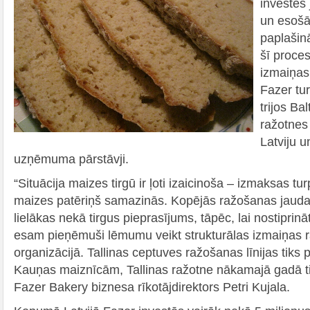
investēs
un esošā
paplašin
šī proces
izmaiņas 
Fazer tur
trijos Bal
ražotnes 
Latviju u
uzņēmuma pārstāvji.
“Situācija maizes tirgū ir ļoti izaicinoša – izmaksas tu
maizes patēriņš samazinās. Kopējās ražošanas jaudas 
lielākas nekā tirgus pieprasījums, tāpēc, lai nostiprin
esam pieņēmuši lēmumu veikt strukturālas izmaiņas 
organizācijā. Tallinas ceptuves ražošanas līnijas tiks
Kauņas maiznīcām, Tallinas ražotne nākamajā gadā tik
Fazer Bakery biznesa rīkotājdirektors Petri Kujala.