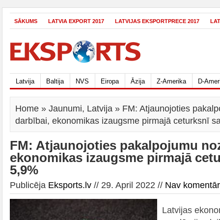
SĀKUMS
LATVIA EXPORT 2017
LATVIJAS EKSPORTPRECE 2017
LA
Latvija
Baltija
NVS
Eiropa
Āzija
Z-Amerika
D-Amer
Home
»
Jaunumi
,
Latvija
» FM: Atjaunojoties pakal
darbībai, ekonomikas izaugsme pirmajā ceturksnī s
FM: Atjaunojoties pakalpojumu noz
ekonomikas izaugsme pirmajā cetu
5,9%
Publicēja
Eksports.lv
// 29. April 2022 //
Nav komentā
Latvijas ekono