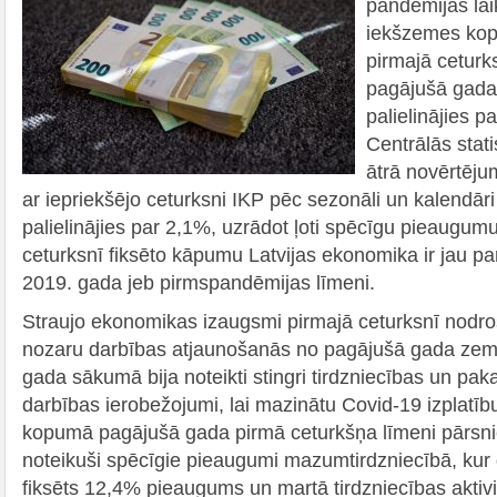
pandēmijas la
iekšzemes kop
pirmajā ceturk
pagājušā gada 
palielinājies p
Centrālās stat
ātrā novērtēju
ar iepriekšējo ceturksni IKP pēc sezonāli un kalendāri
palielinājies par 2,1%, uzrādot ļoti spēcīgu pieaugumu
ceturksnī fiksēto kāpumu Latvijas ekonomika ir jau p
2019. gada jeb pirmspandēmijas līmeni.
Straujo ekonomikas izaugsmi pirmajā ceturksnī nodro
nozaru darbības atjaunošanās no pagājušā gada zem
gada sākumā bija noteikti stingri tirdzniecības un pa
darbības ierobežojumi, lai mazinātu Covid-19 izplatī
kopumā pagājušā gada pirmā ceturkšņa līmeni pārsn
noteikuši spēcīgie pieaugumi mazumtirdzniecībā, kur 
fiksēts 12,4% pieaugums un martā tirdzniecības aktivit