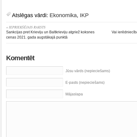
Atslēgas vārdi:
Ekonomika
,
IKP
« IEPRIEKŠĒJAIS RAKSTS
Sankcijas pret Krieviju un Baltkrieviju atgriež koksnes
Vai ierēdniecīb
cenas 2021. gada augstākajā punktā
Komentēt
Jūsu vārds (nepieciešams)
E-pasts (nepieciešams)
Mājaslapa