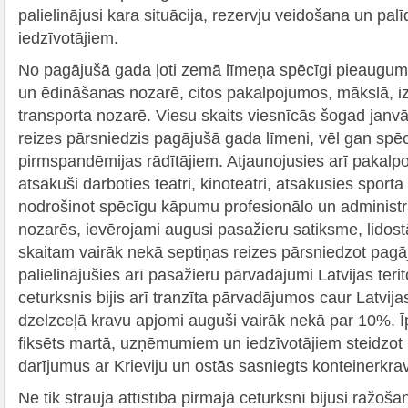
palielinājusi kara situācija, rezervju veidošana un pal
iedzīvotājiem.
No pagājušā gada ļoti zemā līmeņa spēcīgi pieaugumi 
un ēdināšanas nozarē, citos pakalpojumos, mākslā, izk
transporta nozarē. Viesu skaits viesnīcās šogad janvā
reizes pārsniedzis pagājušā gada līmeni, vēl gan spēc
pirmspandēmijas rādītājiem. Atjaunojusies arī pakalp
atsākuši darboties teātri, kinoteātri, atsākusies spor
nodrošinot spēcīgu kāpumu profesionālo un administ
nozarēs, ievērojami augusi pasažieru satiksme, lidos
skaitam vairāk nekā septiņas reizes pārsniedzot pagā
palielinājušies arī pasažieru pārvadājumi Latvijas terit
ceturksnis bijis arī tranzīta pārvadājumos caur Latvij
dzelzceļā kravu apjomi auguši vairāk nekā par 10%. Ī
fiksēts martā, uzņēmumiem un iedzīvotājiem steidzot
darījumus ar Krieviju un ostās sasniegts konteinerkra
Ne tik strauja attīstība pirmajā ceturksnī bijusi ražoš