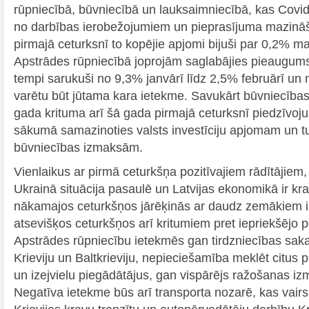
rūpniecībā, būvniecībā un lauksaimniecībā, kas Covid
no darbības ierobežojumiem un pieprasījuma mazinā
pirmajā ceturksnī to kopējie apjomi bijuši par 0,2% m
Apstrādes rūpniecībā joprojām saglabājies pieaugum
tempi sarukuši no 9,3% janvārī līdz 2,5% februārī un m
varētu būt jūtama kara ietekme. Savukārt būvniecība
gada krituma arī šā gada pirmajā ceturksnī piedzīvoju
sākumā samazinoties valsts investīciju apjomam un tur
būvniecības izmaksām.
Vienlaikus ar pirmā ceturkšņa pozitīvajiem rādītājiem
Ukrainā situācija pasaulē un Latvijas ekonomikā ir kra
nākamajos ceturkšņos jārēķinās ar daudz zemākiem
atsevišķos ceturkšņos arī kritumiem pret iepriekšējo p
Apstrādes rūpniecību ietekmēs gan tirdzniecības sak
Krieviju un Baltkrieviju, nepieciešamība meklēt citus p
un izejvielu piegādātājus, gan vispārējs ražošanas 
Negatīva ietekme būs arī transporta nozarē, kas vairs