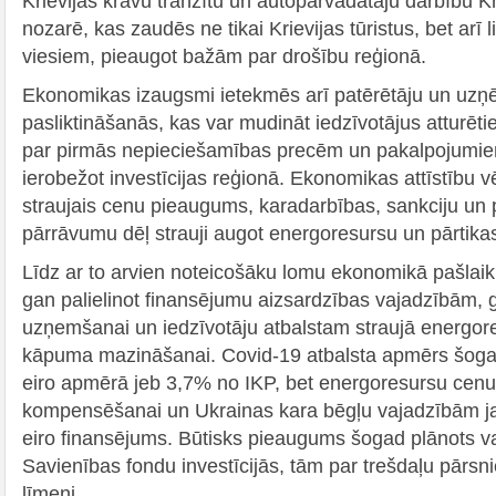
Krievijas kravu tranzītu un autopārvadātāju darbību Kri
nozarē, kas zaudēs ne tikai Krievijas tūristus, bet arī 
viesiem, pieaugot bažām par drošību reģionā.
Ekonomikas izaugsmi ietekmēs arī patērētāju un uz
pasliktināšanās, kas var mudināt iedzīvotājus atturēti
par pirmās nepieciešamības precēm un pakalpojumi
ierobežot investīcijas reģionā. Ekonomikas attīstību v
straujais cenu pieaugums, karadarbības, sankciju un
pārrāvumu dēļ strauji augot energoresursu un pārtik
Līdz ar to arvien noteicošāku lomu ekonomikā pašlaik 
gan palielinot finansējumu aizsardzības vajadzībām, 
uzņemšanai un iedzīvotāju atbalstam straujā energor
kāpuma mazināšanai. Covid-19 atbalsta apmērs šogad
eiro apmērā jeb 3,7% no IKP, bet energoresursu cen
kompensēšanai un Ukrainas kara bēgļu vajadzībām jau
eiro finansējums. Būtisks pieaugums šogad plānots va
Savienības fondu investīcijās, tām par trešdaļu pārsn
līmeni.