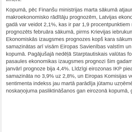
Kopumā, pēc Finanšu ministrijas marta sākumā atjau
makroekonomisko rādītāju prognozēm, Latvijas ekon
gadā var veidot 2,1%, kas ir par 1,9 procentpunktiem
prognozēts februāra sākumā, pirms Krievijas iebruku
Ekonomiskās izaugsmes prognozes kopš kara sākuma
samazinātas arī visām Eiropas Savienības valstīm u
kopumā. Pagājušajā nedēļā Starptautiskais valūtas f
pasaules ekonomikas izaugsmes prognozi šim gadam
janvārī prognoze bija 4,4%. Līdzīgi eirozonas IKP pi
samazināta no 3,9% uz 2,8%, un Eiropas Komisijas v
sentimenta indekss jau martā parādīja jūtamu uzņēmē
noskaņojuma pasliktināšanos gan eirozonā kopumā, g