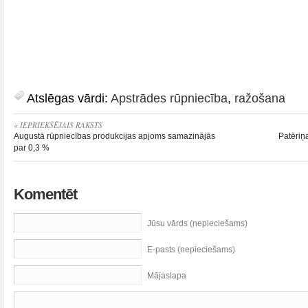
Atslēgas vārdi:
Apstrādes rūpniecība
,
ražošana
« IEPRIEKŠĒJAIS RAKSTS
Augustā rūpniecības produkcijas apjoms samazinājās
Patēriņ
par 0,3 %
Komentēt
Jūsu vārds (nepieciešams)
E-pasts (nepieciešams)
Mājaslapa