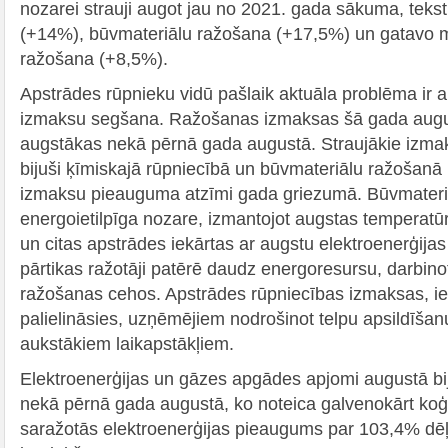
nozarei strauji augot jau no 2021. gada sākuma, teks
(+14%), būvmateriālu ražošana (+17,5%) un gatavo 
ražošana (+8,5%).
Apstrādes rūpnieku vidū pašlaik aktuāla problēma ir 
izmaksu segšana. Ražošanas izmaksas šā gada augu
augstākas nekā pērnā gada augustā. Straujākie izm
bijuši ķīmiskajā rūpniecībā un būvmateriālu ražošan
izmaksu pieauguma atzīmi gada griezumā. Būvmateriāl
energoietilpīga nozare, izmantojot augstas temperat
un citas apstrādes iekārtas ar augstu elektroenerģijas 
pārtikas ražotāji patērē daudz energoresursu, darbino
ražošanas cehos. Apstrādes rūpniecības izmaksas, ie
palielināsies, uzņēmējiem nodrošinot telpu apsildīšanu
aukstākiem laikapstākļiem.
Elektroenerģijas un gāzes apgādes apjomi augustā bij
nekā pērnā gada augustā, ko noteica galvenokārt koģe
saražotās elektroenerģijas pieaugums par 103,4% d