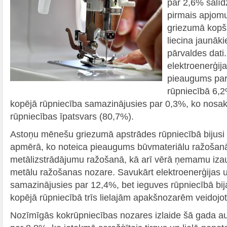
par 2,6% salīd
pirmais apjom
griezumā kopš
liecina jaunāki
pārvaldes dati.
elektroenerģij
pieaugums par
rūpniecībā 6,
kopējā rūpniecība samazinājusies par 0,3%, ko nosak
rūpniecības īpatsvars (80,7%).
Astoņu mēnešu griezumā apstrādes rūpniecībā bijus
apmērā, ko noteica pieaugums būvmateriālu ražošan
metālizstrādājumu ražošanā, kā arī vērā ņemamu iza
metālu ražošanas nozare. Savukārt elektroenerģijas
samazinājusies par 12,4%, bet ieguves rūpniecībā bi
kopējā rūpniecībā trīs lielajām apakšnozarēm veidojo
Nozīmīgās kokrūpniecības nozares izlaide šā gada a