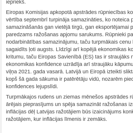
iepriekš.
Eiropas Komisijas apkopotā apstrādes rūpniecības k
vērtība septembrī turpināja samazināties, ko noteica 
samazināšanās gan vietējā tirgū, gan eksportējamai pr
paredzams ražošanas apjomu sarukums. Rūpnieki pare
nodarbinātības samazinājumu, taču turpmākais cenu l
sagaidīts ļoti augsts. Līdzīgi arī kopējā ekonomikas k
kritumu, taču Eiropas Savienībā (ES) tas ir straujāks 
ekonomikas konfidence uzrādīja arī straujāku kāpum
viļņa 2021. gada vasarā. Latvijā un Eiropā izteikti sl
kopš šā gada sākuma ir patērētāju vidū, nozarēm pie
konfidences lejupslīdi.
Turpmākajos rudens un ziemas mēnešos apstrādes r
ārējais pieprasījums un spēja samazināt ražošanas i
inflācijas dēļ Latvijas ražotājiem būs izaicinājums kon
ražotājiem, kur inflācijas līmenis ir zemāks.