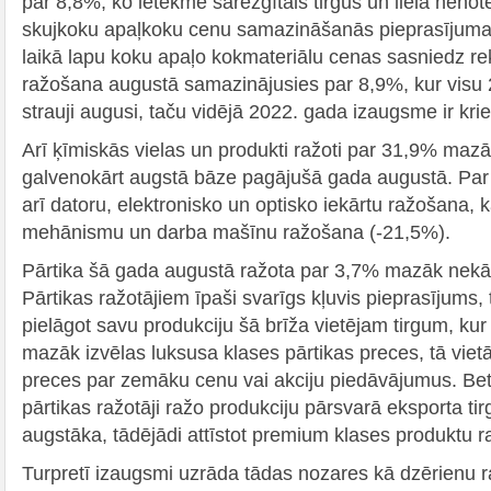
par 8,8%, ko ietekmē sarežģītais tirgus un lielā nenot
skujkoku apaļkoku cenu samazināšanās pieprasījuma 
laikā lapu koku apaļo kokmateriālu cenas sasniedz re
ražošana augustā samazinājusies par 8,9%, kur visu 
strauji augusi, taču vidējā 2022. gada izaugsme ir kri
Arī ķīmiskās vielas un produkti ražoti par 31,9% maz
galvenokārt augstā bāze pagājušā gada augustā. Pa
arī datoru, elektronisko un optisko iekārtu ražošana, kā
mehānismu un darba mašīnu ražošana (-21,5%).
Pārtika šā gada augustā ražota par 3,7% mazāk nekā
Pārtikas ražotājiem īpaši svarīgs kļuvis pieprasījums, 
pielāgot savu produkciju šā brīža vietējam tirgum, kur i
mazāk izvēlas luksusa klases pārtikas preces, tā vietā
preces par zemāku cenu vai akciju piedāvājumus. Bet l
pārtikas ražotāji ražo produkciju pārsvarā eksporta tirg
augstāka, tādējādi attīstot premium klases produktu 
Turpretī izaugsmi uzrāda tādas nozares kā dzērienu 