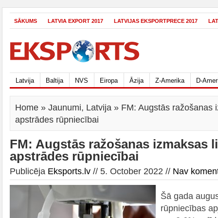
SĀKUMS
LATVIA EXPORT 2017
LATVIJAS EKSPORTPRECE 2017
LA
Latvija
Baltija
NVS
Eiropa
Āzija
Z-Amerika
D-Amer
Home
»
Jaunumi
,
Latvija
» FM: Augstās ražošanas i
apstrādes rūpniecībai
FM: Augstās ražošanas izmaksas l
apstrādes rūpniecībai
Publicēja
Eksports.lv
// 5. October 2022 //
Nav komen
Šā gada augus
rūpniecības a