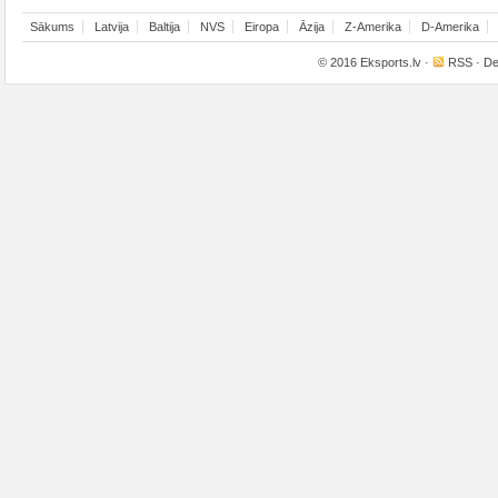
Sākums
Latvija
Baltija
NVS
Eiropa
Āzija
Z-Amerika
D-Amerika
© 2016
Eksports.lv
·
RSS
· De