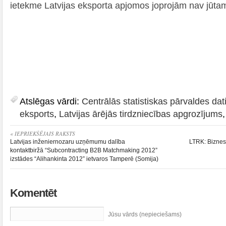
ietekme Latvijas eksporta apjomos joprojām nav jūta
Atslēgas vārdi:
Centrālās statistiskas pārvaldes dat
eksports
,
Latvijas ārējās tirdzniecības apgrozījums
« IEPRIEKŠĒJAIS RAKSTS
Latvijas inženiernozaru uzņēmumu dalība
LTRK: Biznesa
kontaktbiržā “Subcontracting B2B Matchmaking 2012”
izstādes “Alihankinta 2012” ietvaros Tamperē (Somija)
Komentēt
Jūsu vārds (nepieciešams)