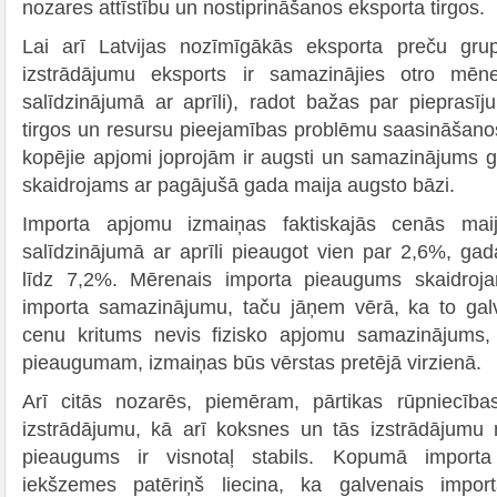
nozares attīstību un nostiprināšanos eksporta tirgos.
Lai arī Latvijas nozīmīgākās eksporta preču gr
izstrādājumu eksports ir samazinājies otro mēn
salīdzinājumā ar aprīli), radot bažas par piepras
tirgos un resursu pieejamības problēmu saasināšano
kopējie apjomi joprojām ir augsti un samazinājums
skaidrojams ar pagājušā gada maija augsto bāzi.
Importa apjomu izmaiņas faktiskajās cenās mai
salīdzinājumā ar aprīli pieaugot vien par 2,6%, g
līdz 7,2%. Mērenais importa pieaugums skaidroja
importa samazinājumu, taču jāņem vērā, ka to galv
cenu kritums nevis fizisko apjomu samazinājums, 
pieaugumam, izmaiņas būs vērstas pretējā virzienā.
Arī citās nozarēs, piemēram, pārtikas rūpniecīb
izstrādājumu, kā arī koksnes un tās izstrādājumu
pieaugums ir visnotaļ stabils. Kopumā importa
iekšzemes patēriņš liecina, ka galvenais import