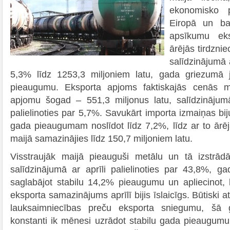
ekonomisko 
Eiropā un ba
apsīkumu eksp
ārējās tirdzni
salīdzinājumā a
5,3% līdz 1253,3 miljoniem latu, gada griezumā 
pieaugumu. Eksporta apjoms faktiskajās cenās ma
apjomu šogad – 551,3 miljonus latu, salīdzināju
palielinoties par 5,7%. Savukārt importa izmaiņas b
gada pieaugumam noslīdot līdz 7,2%, līdz ar to ārējā
maijā samazinājies līdz 150,7 miljoniem latu.
Visstraujāk maijā pieauguši metālu un tā izstrād
salīdzinājumā ar aprīli palielinoties par 43,8%, 
saglabājot stabilu 14,2% pieaugumu un apliecinot,
eksporta samazinājums aprīlī bijis īslaicīgs. Būtiski 
lauksaimniecības preču eksporta sniegumu, šā
konstanti ik mēnesi uzrādot stabilu gada pieaugumu,