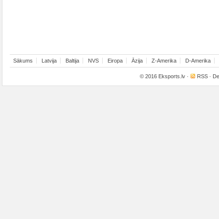
Sākums
Latvija
Baltija
NVS
Eiropa
Āzija
Z-Amerika
D-Amerika
© 2016
Eksports.lv
·
RSS
· De