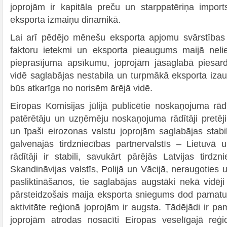
joprojām ir kapitāla preču un starppatēriņa import
eksporta izmaiņu dinamikā.
Lai arī pēdējo mēnešu eksporta apjomu svārstības 
faktoru ietekmi un eksporta pieaugums maijā nelie
pieprasījuma apsīkumu, joprojām jāsaglabā piesardz
vidē saglabājas nestabila un turpmākā eksporta iz
būs atkarīga no norisēm ārējā vidē.
Eiropas Komisijas jūlijā publicētie noskaņojuma rādīt
patērētāju un uzņēmēju noskaņojuma rādītāji pretēji 
un īpaši eirozonas valstu joprojām saglabājas stabili
galvenajās tirdzniecības partnervalstīs – Lietuvā 
rādītāji ir stabili, savukārt pārējās Latvijas tirdzn
Skandināvijas valstīs, Polijā un Vācijā, neraugoties
pasliktināšanos, tie saglabājas augstāki nekā vidēji
pārsteidzošais maija eksporta sniegums dod pamat
aktivitāte reģionā joprojām ir augsta. Tādējādi ir pam
joprojām atrodas nosacīti Eiropas veselīgajā reģi