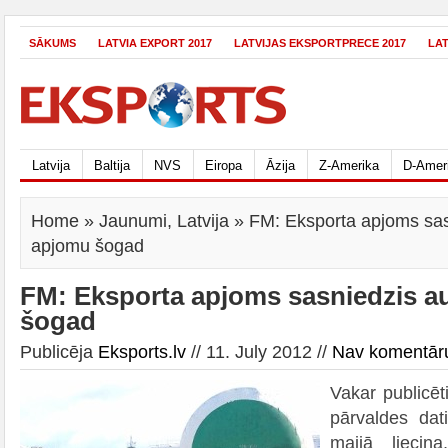
SĀKUMS
LATVIA EXPORT 2017
LATVIJAS EKSPORTPRECE 2017
LA
Latvija
Baltija
NVS
Eiropa
Āzija
Z-Amerika
D-Amer
Home
»
Jaunumi
,
Latvija
» FM: Eksporta apjoms sas
apjomu šogad
FM: Eksporta apjoms sasniedzis 
šogad
Publicēja
Eksports.lv
// 11. July 2012 //
Nav komentār
Vakar publicēt
pārvaldes dati
maijā liecin