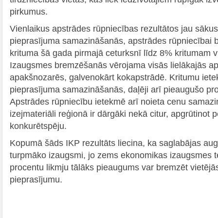
pirkumus.
Vienlaikus apstrādes rūpniecības rezultātos jau sākusi
pieprasījuma samazināšanās, apstrādes rūpniecībai 
krituma šā gada pirmajā ceturksnī līdz 8% kritumam vid
Izaugsmes bremzēšanās vērojama visās lielākajās ap
apakšnozarēs, galvenokārt kokapstrādē. Kritumu iet
pieprasījuma samazināšanās, daļēji arī pieaugušo pro
Apstrādes rūpniecību ietekmē arī noieta cenu samaz
izejmateriāli reģionā ir dārgāki nekā citur, apgrūtinot 
konkurētspēju.
Kopumā šāds IKP rezultāts liecina, ka saglabājas aug
turpmāko izaugsmi, jo zems ekonomikas izaugsmes 
procentu likmju tālāks pieaugums var bremzēt vietējās
pieprasījumu.