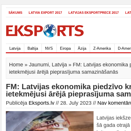
SĀKUMS
LATVIA EXPORT 2017
LATVIJAS EKSPORTPRECE 2017
LA
Latvija
Baltija
NVS
Eiropa
Āzija
Z-Amerika
D-Amer
Home
»
Jaunumi
,
Latvija
» FM: Latvijas ekonomika p
ietekmējusi ārējā pieprasījuma samazināšanās
FM: Latvijas ekonomika piedzīvo k
ietekmējusi ārējā pieprasījuma sa
Publicēja
Eksports.lv
// 28. July 2023 //
Nav komentār
Latvijas iekšz
šā gada otrajā