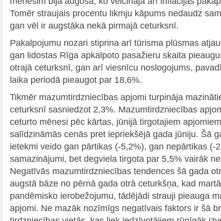
mēnesim bija augoša, ko veicināja arī inflācijas pak
Tomēr straujais procentu likmju kāpums nedaudz sama
gan vēl ir augstāka nekā pirmajā ceturksnī.
Pakalpojumu nozari stiprina arī tūrisma plūsmas atjau
gan lidostas Rīga apkalpoto pasažieru skaita pieau
otrajā ceturksnī, gan arī viesnīcu noslogojums, pavad
laika periodā pieaugot par 18,6%.
Tikmēr mazumtirdzniecības apjomi turpināja mazinātie
ceturksnī sasniedzot 2,3%. Mazumtirdzniecības apjom
ceturto mēnesi pēc kārtas, jūnijā tirgotajiem apjomie
salīdzināmās cenās pret iepriekšējā gada jūniju. Šā g
ietekmi veido gan pārtikas (‑5,2%), gan nepārtikas (-
samazinājumi, bet degviela tirgota par 5,5% vairāk ne
Negatīvās mazumtirdzniecības tendences šā gada otra
augstā bāze no pērnā gada otrā ceturkšņa, kad martā t
pandēmisko ierobežojumu, tādējādi strauji pieauga m
apjomi. Ne mazāk nozīmīgs negatīvais faktors ir šā b
tirdzniecības vietās, kas liek iedzīvotājiem rūpīgāk i