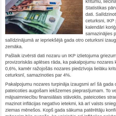
kritumu, liecin
Statistikas pā
dati. Salīdzino
ceturksni, IKP
kalendāri koriģ
samazinājies 
salīdzinājumā ar iepriekšējā gada otro ceturksni izau
zemāka.
Pašlaik izvērsti dati nozaru un IKP izlietojuma griezu
provizoriskās aplēses rāda, ka pakalpojumu nozares
0,6%, kamēr ražojošās nozares piedzīvoja lielāku kri
ceturksnī, samazinoties par 4%.
Pakalpojumu nozares turpināja izaugsmi arī šā gada o
pateicoties augošam iekšzemes pieprasījumam. To veic
mājsaimniecību finansiālais stāvoklis, pateicoties s
mazinot inflācijas negatīvo ietekmi, kā arī valsts sni
ziemas mēnešos. Kopš gada sākuma patērētāju konfi