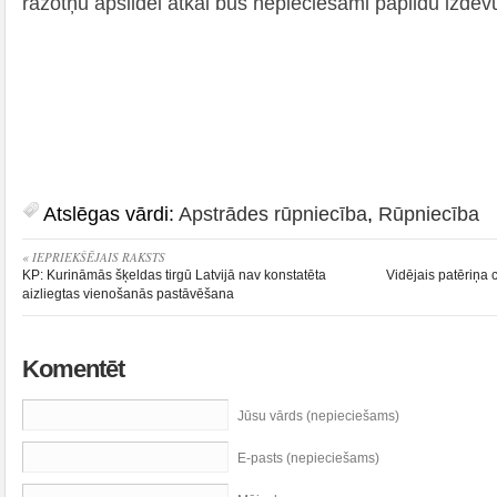
ražotņu apsildei atkal būs nepieciešami papildu izdev
Atslēgas vārdi:
Apstrādes rūpniecība
,
Rūpniecība
« IEPRIEKŠĒJAIS RAKSTS
KP: Kurināmās šķeldas tirgū Latvijā nav konstatēta
Vidējais patēriņa 
aizliegtas vienošanās pastāvēšana
Komentēt
Jūsu vārds (nepieciešams)
E-pasts (nepieciešams)