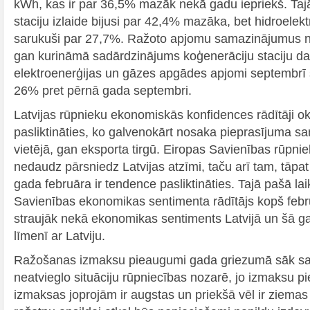
kWh, kas ir par 36,5% mazāk nekā gadu iepriekš. Taj
staciju izlaide bijusi par 42,4% mazāka, bet hidroelekt
sarukuši par 27,7%. Ražoto apjomu samazinājumus no
gan kurināmā sadārdzinājums koģenerāciju staciju dar
elektroenerģijas un gāzes apgādes apjomi septembrī
26% pret pērnā gada septembri.
Latvijas rūpnieku ekonomiskās konfidences rādītāji ok
pasliktināties, ko galvenokārt nosaka pieprasījuma 
vietējā, gan eksporta tirgū. Eiropas Savienības rūpnie
nedaudz pārsniedz Latvijas atzīmi, taču arī tam, tāpat 
gada februāra ir tendence pasliktināties. Tajā pašā la
Savienības ekonomikas sentimenta rādītājs kopš feb
straujāk nekā ekonomikas sentiments Latvijā un šā ga
līmenī ar Latviju.
Ražošanas izmaksu pieaugumi gada griezumā sāk sam
neatvieglo situāciju rūpniecības nozarē, jo izmaksu 
izmaksas joprojām ir augstas un priekšā vēl ir ziemas