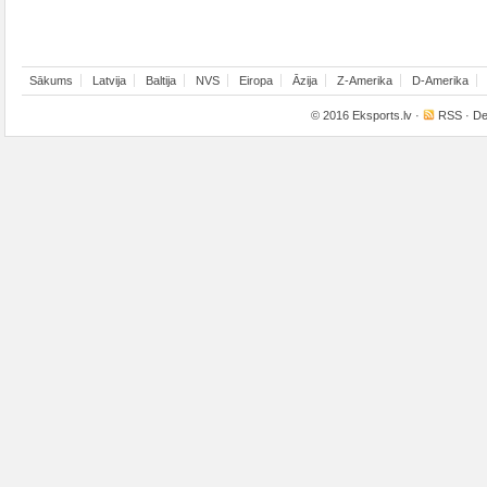
Sākums
Latvija
Baltija
NVS
Eiropa
Āzija
Z-Amerika
D-Amerika
© 2016
Eksports.lv
·
RSS
· De