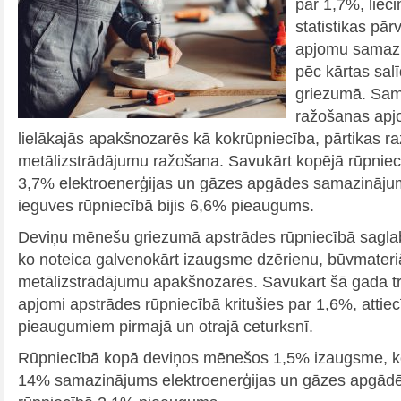
par 1,7%, liec
statistikas pārv
apjomu samazi
pēc kārtas sa
griezumā. Sam
ražošanas ap
lielākajās apakšnozarēs kā kokrūpniecība, pārtikas 
metālizstrādājumu ražošana. Savukārt kopējā rūpnie
3,7% elektroenerģijas un gāzes apgādes samazināju
ieguves rūpniecībā bijis 6,6% pieaugums.
Deviņu mēnešu griezumā apstrādes rūpniecībā sagla
ko noteica galvenokārt izaugsme dzērienu, būvmateri
metālizstrādājumu apakšnozarēs. Savukārt šā gada tre
apjomi apstrādes rūpniecībā kritušies par 1,6%, attie
pieaugumiem pirmajā un otrajā ceturksnī.
Rūpniecībā kopā deviņos mēnešos 1,5% izaugsme, ko
14% samazinājums elektroenerģijas un gāzes apgādē