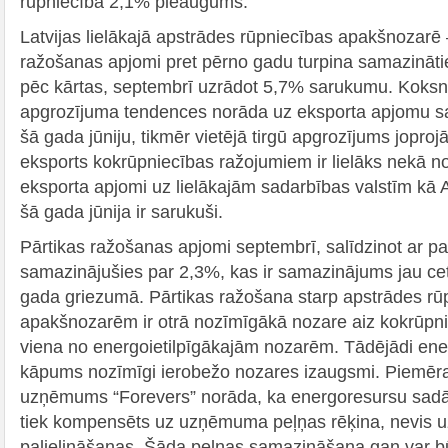
rūpniecībā 2,1% pieaugums.
Latvijas lielākajā apstrādes rūpniecības apakšnozarē
ražošanas apjomi pret pērno gadu turpina samazināti
pēc kārtas, septembrī uzrādot 5,7% sarukumu. Koksn
apgrozījuma tendences norāda uz eksporta apjomu s
šā gada jūniju, tikmēr vietējā tirgū apgrozījums jopro
eksports kokrūpniecības ražojumiem ir lielāks nekā no
eksporta apjomi uz lielākajām sadarbības valstīm kā A
šā gada jūnija ir sarukuši.
Pārtikas ražošanas apjomi septembrī, salīdzinot ar p
samazinājušies par 2,3%, kas ir samazinājums jau ce
gada griezumā. Pārtikas ražošana starp apstrādes rū
apakšnozarēm ir otrā nozīmīgākā nozare aiz kokrūpniec
viena no energoietilpīgākajām nozarēm. Tādējādi en
kāpums nozīmīgi ierobežo nozares izaugsmi. Piemēra
uzņēmums “Forevers” norāda, ka energoresursu sadā
tiek kompensēts uz uzņēmuma peļņas rēķina, nevis u
palielināšanas. Šāda peļņas samazināšana gan var bū