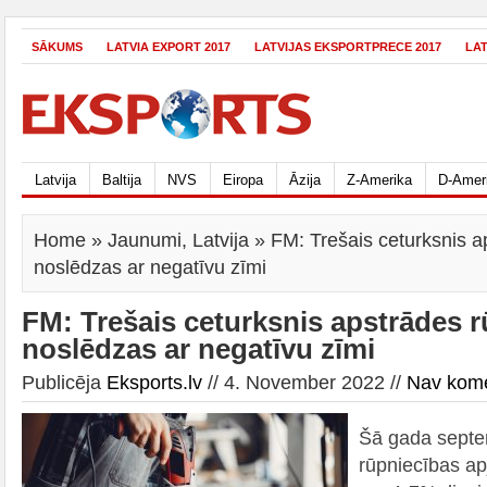
SĀKUMS
LATVIA EXPORT 2017
LATVIJAS EKSPORTPRECE 2017
LA
Latvija
Baltija
NVS
Eiropa
Āzija
Z-Amerika
D-Amer
Home
»
Jaunumi
,
Latvija
» FM: Trešais ceturksnis a
noslēdzas ar negatīvu zīmi
FM: Trešais ceturksnis apstrādes 
noslēdzas ar negatīvu zīmi
Publicēja
Eksports.lv
// 4. November 2022 //
Nav kom
Šā gada septe
rūpniecības a