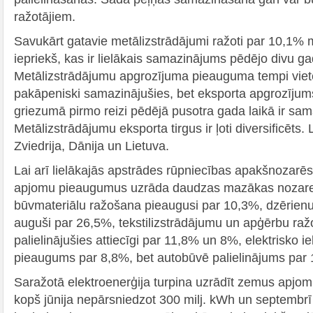
ražotājiem.
Savukārt gatavie metālizstrādājumi ražoti par 10,1%
iepriekš, kas ir lielākais samazinājums pēdējo divu ga
Metālizstrādājumu apgrozījuma pieauguma tempi vietēj
pakāpeniski samazinājušies, bet eksporta apgrozīju
griezumā pirmo reizi pēdējā pusotra gada laikā ir sam
Metālizstrādājumu eksporta tirgus ir ļoti diversificēts. L
Zviedrija, Dānija un Lietuva.
Lai arī lielākajās apstrādes rūpniecības apakšnozarēs 
apjomu pieaugumus uzrāda daudzas mazākas nozares,
būvmateriālu ražošana pieaugusi par 10,3%, dzērien
auguši par 26,5%, tekstilizstrādājumu un apģērbu ra
palielinājušies attiecīgi par 11,8% un 8%, elektrisko 
pieaugums par 8,8%, bet autobūvē palielinājums par
Saražotā elektroenerģija turpina uzrādīt zemus apjom
kopš jūnija nepārsniedzot 300 milj. kWh un septembrī 