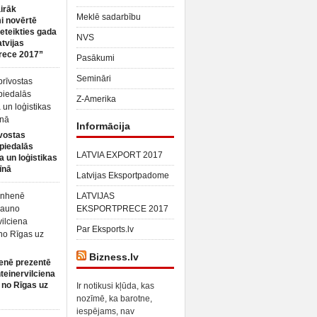
irāk
Meklē sadarbību
 novērtē
ieteikties gada
NVS
atvijas
rece 2017”
Pasākumi
Semināri
Z-Amerika
Informācija
vostas
piedalās
LATVIA EXPORT 2017
a un loģistikas
īnā
Latvijas Eksportpadome
LATVIJAS
EKSPORTPRECE 2017
Par Eksports.lv
Bizness.lv
enē prezentē
teinervilciena
 no Rīgas uz
Ir notikusi kļūda, kas
nozīmē, ka barotne,
iespējams, nav