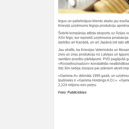
tirgus un palielinājusi klientu skaitu jau esoš
Krievijā uzņēmums tirgoja produkciju apmēram 
Šobrīd kompānija attīsta eksportu uz Āzijas va
ASV tirgū, kur iepriekš uzņēmuma produkcija 
darbību arī Kanādā, un arī Japānā ļoti labi at
Jau vēstīts, ka Krievijas Veterinārās un fitos
zivis un zivju produkciju no Latvijas un Igau
sanitāro prasību pārkāpumi. PVD pagājušā gada
«Rosseļhoznadzor» konstatētās neatbilstības, 
līdz šim nebija ziņojusi par plāniem atcelt im
«Gamma-A» dibināta 1995.gadā, un uzņēmuma 
īpašnieks ir «Gamma Holdings A.O.I.». «Gam
2,224 miljonu eiro peļņu.
Foto: Publicitātes