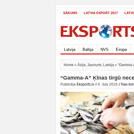
SĀKUMS
LATVIA EXPORT 2017
LATV
Latvija
Baltija
NVS
Eiropa
Home
»
Āzija
,
Jaunumi
,
Latvija
» “Gamma-A”
“Gamma-A” Ķīnas tirgū nece
Publicēja
Eksports.lv
// 4. July 2016 //
Nav ko