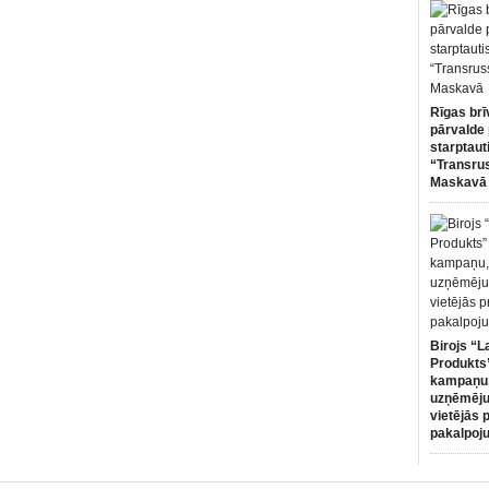
Rīgas brī
pārvalde 
starptaut
“Transru
Maskavā
Birojs “L
Produkts”
kampaņu,
uzņēmēju
vietējās 
pakalpoj