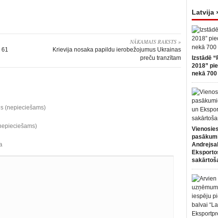
Latvija 
NĀKAMAIS RAKSTS »
o 61
Krievija nosaka papildu ierobežojumus Ukrainas
preču tranzītam
Izstādē “
2018” pie
nekā 700 
ds (nepieciešams)
(nepieciešams)
Vienosies
pasākum
a
Andrejsa
Eksportos
sakārtoš