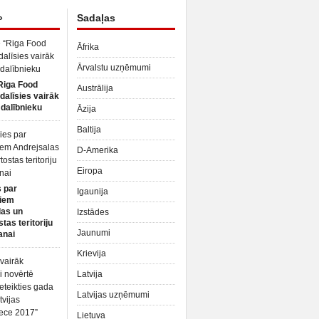
»
Sadaļas
Āfrika
Ārvalstu uzņēmumi
Riga Food
Austrālija
dalīsies vairāk
dalībnieku
Āzija
Baltija
D-Amerika
Eiropa
 par
Igaunija
iem
las un
Izstādes
tas teritoriju
Jaunumi
anai
Krievija
Latvija
Latvijas uzņēmumi
Lietuva