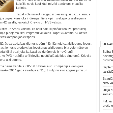
ķeksītis nevis kaut kādi milzīgi panākumi,» sacīja
Lejietis.
Tāpat «Gamma-A» šogad ir piesaistījusi dažus jaunus
ajos tirgos, kuru loks ir diezgan liels – pirms eksporta aizlieguma
42 valstīs, ieskaitot Krieviju un NVS valstis.
lstīm un Arābu valstīm, kā arī ir sākusi plašāk realizēt produkciju
bija pieejama tikai imigrantu veikalos. Tāpat «Gamma-A» attīsta
tīstās kompānijas eksports.
anitārās uzraudzības dienests pērn 4.jūnijā noteica aizliegumu ievest
JAUNĀK
nijas. Iemesls produkcijas ievešanas aizlieguma bija veterināro un
 jūlijā paziņoja, ka Latvijas zivrūpnieki ir novērsuši
Baiba 
ko PVD norādīja arī Krievijai nosūtītajā atbildes ziņojumā. Krievija
nozīmīg
porta aizliegumu.
drošību
pamatkapitāls ir 853,6 tūkstoši eiro. Kompānijas vienīgais
Septemb
ma-A» 2014.gadā strādāja ar 31,31 miljonu eiro apgrozījumu un
izstrād
Straujā
NVS va
Jūlijā 
samazin
FM: vāj
preču 