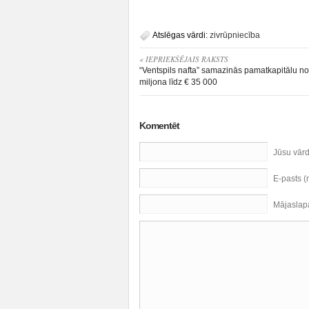
Atslēgas vārdi:
zivrūpniecība
« IEPRIEKŠĒJAIS RAKSTS
“Ventspils nafta” samazinās pamatkapitālu n
miljona līdz € 35 000
Komentēt
Jūsu vār
E-pasts 
Mājaslap