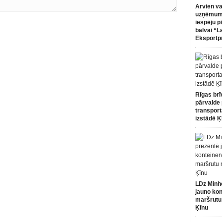
Arvien va
uzņēmumi
iespēju p
balvai “L
Eksportp
Rīgas brī
pārvalde 
transport
izstādē Ķ
LDz Minh
jauno kon
maršrutu
Ķīnu