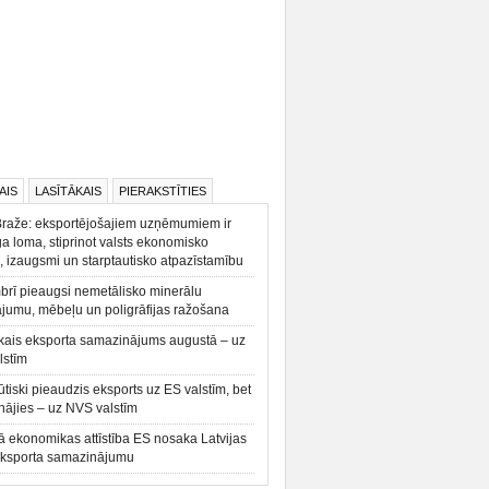
AIS
LASĪTĀKAIS
PIERAKSTĪTIES
Braže: eksportējošajiem uzņēmumiem ir
a loma, stiprinot valsts ekonomisko
, izaugsmi un starptautisko atpazīstamību
rī pieaugsi nemetālisko minerālu
ājumu, mēbeļu un poligrāfijas ražošana
kais eksporta samazinājums augustā – uz
lstīm
būtiski pieaudzis eksports uz ES valstīm, bet
ājies – uz NVS valstīm
ā ekonomikas attīstība ES nosaka Latvijas
eksporta samazinājumu