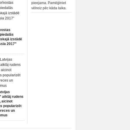
pieejama. Pamēģiniet
vēlreiz pēc kāda laika.
vostas
piedalās
iskajā izstādē
ssia 2017”
atvijas
 atklāj rudens
 aicinot
s popularizēt
preces un
umus