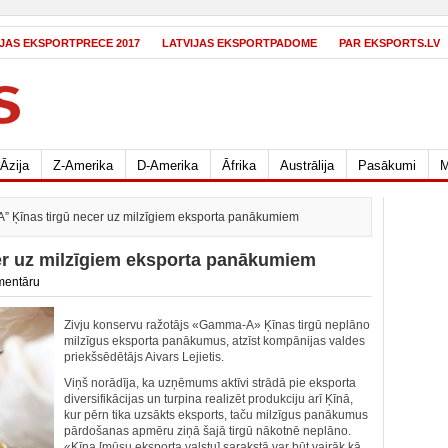
IJAS EKSPORTPRECE 2017
LATVIJAS EKSPORTPADOME
PAR EKSPORTS.LV
Āzija
Z-Amerika
D-Amerika
Āfrika
Austrālija
Pasākumi
M
 Ķīnas tirgū necer uz milzīgiem eksporta panākumiem
r uz milzīgiem eksporta panākumiem
mentāru
Zivju konservu ražotājs «Gamma-A» Ķīnas tirgū neplāno
milzīgus eksporta panākumus, atzīst kompānijas valdes
priekšsēdētājs Aivars Lejietis.
Viņš norādīja, ka uzņēmums aktīvi strādā pie eksporta
diversifikācijas un turpina realizēt produkciju arī Ķīnā,
kur pērn tika uzsākts eksports, taču milzīgus panākumus
pārdošanas apmēru ziņā šajā tirgū nākotnē neplāno.
«Ķīna [mūsu eksporta valstu] sarakstā var būt vairāk kā