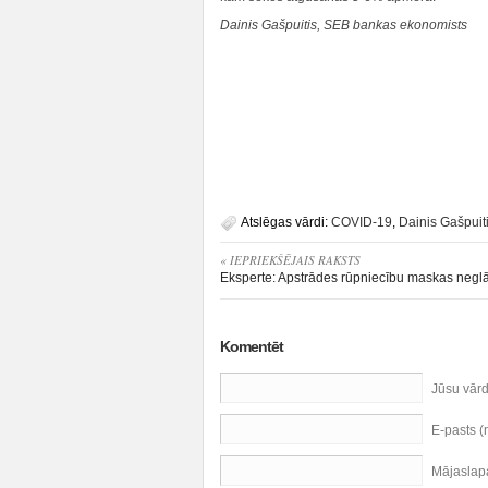
Dainis Gašpuitis, SEB bankas ekonomists
Atslēgas vārdi:
COVID-19
,
Dainis Gašpuit
« IEPRIEKŠĒJAIS RAKSTS
Eksperte: Apstrādes rūpniecību maskas negl
Komentēt
Jūsu vār
E-pasts 
Mājaslap