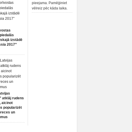
pieejama. Pamēģiniet
vēlreiz pēc kāda laika.
vostas
piedalās
iskajā izstādē
ssia 2017”
atvijas
 atklāj rudens
 aicinot
s popularizēt
preces un
umus