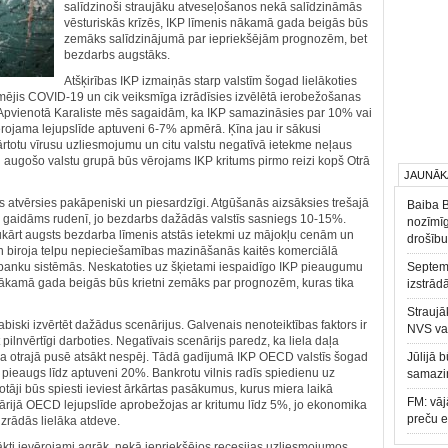
salīdzinoši straujāku atveseļošanos nekā salīdzināmās
vēsturiskās krīzēs, IKP līmenis nākamā gada beigās būs
zemāks salīdzinājumā par iepriekšējām prognozēm, bet
bezdarbs augstāks.
Atšķirības IKP izmaiņās starp valstīm šogad lielākoties
ekmējis COVID-19 un cik veiksmīga izrādīsies izvēlētā ierobežošanas
 un Apvienotā Karaliste mēs sagaidām, ka IKP samazināsies par 10% vai
ērojama lejupslīde aptuveni 6-7% apmērā. Ķīna jau ir sākusi
kārtotu vīrusu uzliesmojumu un citu valstu negatīvā ietekme neļaus
augošo valstu grupā būs vērojams IKP kritums pirmo reizi kopš Otrā
JAUNĀK
tvērsies pakāpeniski un piesardzīgi. Atgūšanās aizsāksies trešajā
Baiba 
nis gaidāms rudenī, jo bezdarbs dažādās valstīs sasniegs 10-15%.
nozīmīg
ukārt augsts bezdarba līmenis atstās ietekmi uz mājokļu cenām un
drošību
n biroja telpu nepieciešamības mazināšanās kaitēs komerciālā
banku sistēmās. Neskatoties uz šķietami iespaidīgo IKP pieaugumu
Septemb
ākamā gada beigās būs krietni zemāks par prognozēm, kuras tika
izstrād
Straujā
dabiski izvērtēt dažādus scenārijus. Galvenais nenoteiktības faktors ir
NVS va
t pilnvērtīgi darboties. Negatīvais scenārijs paredz, ka liela daļa
da otrajā pusē atsākt nespēj. Tādā gadījumā IKP OECD valstīs šogad
Jūlijā 
ieaugs līdz aptuveni 20%. Bankrotu vilnis radīs spiedienu uz
samazin
tāji būs spiesti ieviest ārkārtas pasākumus, kurus miera laikā
FM: vāj
ārijā OECD lejupslīde aprobežojas ar kritumu līdz 5%, jo ekonomika
preču 
zrādās lielāka atdeve.
ti ievērojami agrāk, nekā iepriekšējos recesijas uzliesmojumos.