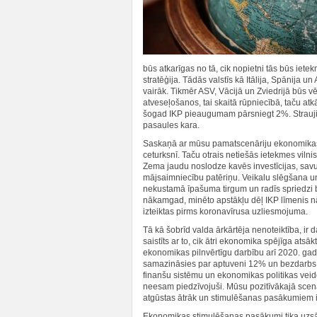
būs atkarīgas no tā, cik nopietni tās būs iet
stratēģija. Tādās valstīs kā Itālija, Spānija
vairāk. Tikmēr ASV, Vācijā un Zviedrijā būs v
atveseļošanos, tai skaitā rūpniecībā, taču at
šogad IKP pieaugumam pārsniegt 2%. Strauji 
pasaules kara.
Saskaņā ar mūsu pamatscenāriju ekonomikas a
ceturksnī. Taču otrais netiešās ietekmes vil
Zema jaudu noslodze kavēs investīcijas, sav
mājsaimniecību patēriņu. Veikalu slēgšana u
nekustamā īpašuma tirgum un radīs spriedzi 
nākamgad, minēto apstākļu dēļ IKP līmenis n
izteiktas pirms koronavīrusa uzliesmojuma.
Tā kā šobrīd valda ārkārtēja nenoteiktība, ir 
saistīts ar to, cik ātri ekonomika spējīga atsāk
ekonomikas pilnvērtīgu darbību arī 2020. ga
samazināsies par aptuveni 12% un bezdarbs p
finanšu sistēmu un ekonomikas politikas veido
neesam piedzīvojuši. Mūsu pozitīvākajā scen
atgūstas ātrāk un stimulēšanas pasākumiem i
Ekonomikas stimulēšanas pasākumi tika uzsāk