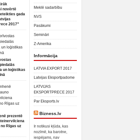
irāk
Meklē sadarbību
 novērtē
ieteikties gada
NVS
atvijas
rece 2017”
Pasākumi
Semināri
Z-Amerika
Informācija
vostas
piedalās
LATVIA EXPORT 2017
a un loģistikas
īnā
Latvijas Eksportpadome
LATVIJAS
EKSPORTPRECE 2017
Par Eksports.lv
Bizness.lv
enē prezentē
teinervilciena
 no Rīgas uz
Ir notikusi kļūda, kas
nozīmē, ka barotne,
iespējams, nav