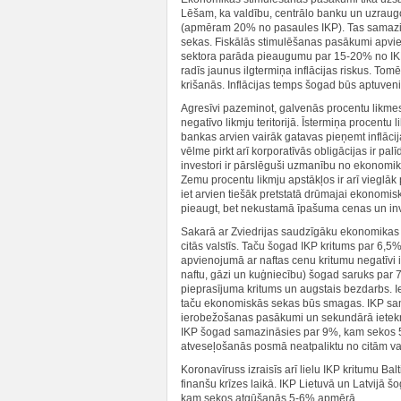
Lēšam, ka valdību, centrālo banku un uzraug
(apmēram 20% no pasaules IKP). Tas samazina 
sekas. Fiskālās stimulēšanas pasākumi apvien
sektora parāda pieaugumu par 15-20% no IK
radīs jaunus ilgtermiņa inflācijas riskus. To
krišanās. Inflācijas temps šogad būs aptuveni
Agresīvi pazeminot, galvenās procentu likmes 
negatīvo likmju teritorijā. Īstermiņa procentu 
bankas arvien vairāk gatavas pieņemt inflācij
vēlme pirkt arī korporatīvās obligācijas ir palī
investori ir pārslēguši uzmanību no ekonomi
Zemu procentu likmju apstākļos ir arī vieglāk 
iet arvien tiešāk pretstatā drūmajai ekonomisk
pieaugt, bet nekustamā īpašuma cenas un inve
Sakarā ar Zviedrijas saudzīgāku ekonomikas 
citās valstīs. Taču šogad IKP kritums par 6,
apvienojumā ar naftas cenu kritumu negatīvi
naftu, gāzi un kuģniecību) šogad saruks par
pieprasījuma kritums un augstais bezdarbs. Ie
taču ekonomiskās sekas būs smagas. IKP sa
ierobežošanas pasākumi un sekundārā ietekme 
IKP šogad samazināsies par 9%, kam sekos 5%
atveseļošanās posmā neatpaliktu no citām va
Koronavīruss izraisīs arī lielu IKP kritumu 
finanšu krīzes laikā. IKP Lietuvā un Latvijā
kam sekos atgūšanās 5-6% apmērā.