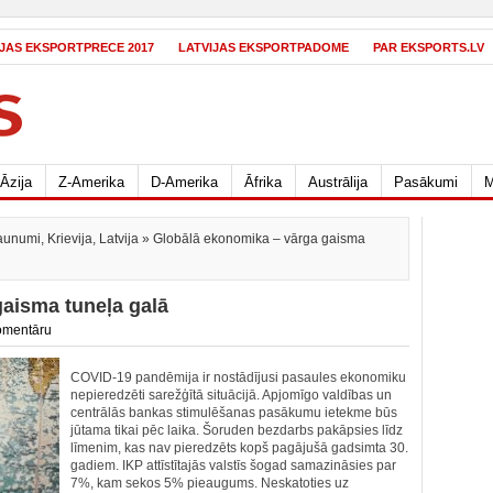
IJAS EKSPORTPRECE 2017
LATVIJAS EKSPORTPADOME
PAR EKSPORTS.LV
Āzija
Z-Amerika
D-Amerika
Āfrika
Austrālija
Pasākumi
M
aunumi
,
Krievija
,
Latvija
» Globālā ekonomika – vārga gaisma
aisma tuneļa galā
omentāru
COVID-19 pandēmija ir nostādījusi pasaules ekonomiku
nepieredzēti sarežģītā situācijā. Apjomīgo valdības un
centrālās bankas stimulēšanas pasākumu ietekme būs
jūtama tikai pēc laika. Šoruden bezdarbs pakāpsies līdz
līmenim, kas nav pieredzēts kopš pagājušā gadsimta 30.
gadiem. IKP attīstītajās valstīs šogad samazināsies par
7%, kam sekos 5% pieaugums. Neskatoties uz