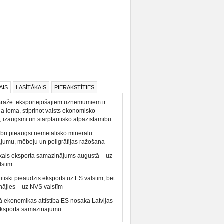
AIS
LASĪTĀKAIS
PIERAKSTĪTIES
Braže: eksportējošajiem uzņēmumiem ir
a loma, stiprinot valsts ekonomisko
, izaugsmi un starptautisko atpazīstamību
rī pieaugsi nemetālisko minerālu
ājumu, mēbeļu un poligrāfijas ražošana
kais eksporta samazinājums augustā – uz
lstīm
būtiski pieaudzis eksports uz ES valstīm, bet
ājies – uz NVS valstīm
ā ekonomikas attīstība ES nosaka Latvijas
eksporta samazinājumu