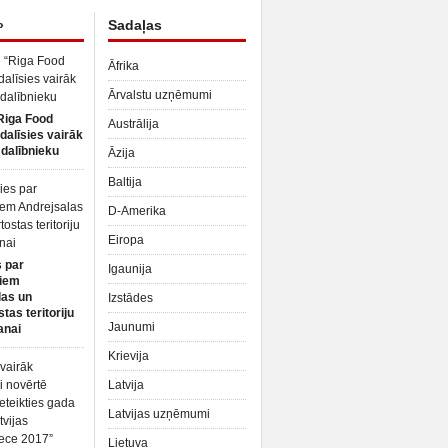
»
Sadaļas
Āfrika
Ārvalstu uzņēmumi
Riga Food
Austrālija
dalīsies vairāk
dalībnieku
Āzija
Baltija
D-Amerika
Eiropa
 par
Igaunija
iem
las un
Izstādes
tas teritoriju
Jaunumi
anai
Krievija
Latvija
Latvijas uzņēmumi
Lietuva