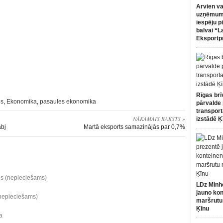
Arvien va
uzņēmumi
iespēju p
balvai “L
Eksportp
Rīgas brī
is
,
Ekonomika
,
pasaules ekonomika
pārvalde 
transport
NĀKAMAIS RAKSTS »
izstādē Ķ
ābj
Martā eksports samazinājās par 0,7%
ds (nepieciešams)
LDz Minh
jauno kon
(nepieciešams)
maršrutu
Ķīnu
a