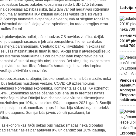
ošo iestāžu krīzes paketes kopsumma veido USD 17,5 triljonus
Latvija 
depresijas attīstības risku, taču tam var būt negatīvas ilgtermiņa
ojumā ar nominālā IKP kritumu daudzās valstīs izraisīs valsts
P. Spēcīga monetārā ekspansija apvienojumā ar slēgtām robežām
mēr īstermiņā dominēs lejupvērsts spiediens, ko rada enerģijas cenu
 nulles līmenī.
Izstādē “
ir pietuvojušās nullei, taču daudzas CB nevēlas virzīties dziļāk
2018” pie
likmju paaugstināšanās ir ļoti tāla perspektīva. Tikmēr centrālās
nekā 700 
as mērķa pārsniegšanu. Centrālo banku likviditātes injekcijas un
dzējušas mazināt stresu finanšu tirgū. Akciju tirgi ir atveseļojušies, jo
kas īstermiņa sabrukuma uz cerībām par labu korporatīvo peļņu.
pamatot vēsturiski augstās akciju cenas. Bet akciju tirgus optimisms
ajai videi, un kas tiks pārbaudīts šoruden, jo bezdarbs turpina
stīciju aktivitāte samazinās.
ierobežošanas stratēģiju, tās ekonomikas kritums būs mazāks nekā
Vienosies
5% būs lielākais mūsdienu vēsturē. COVID-19 uzliesmojums
pasākum
 ietekmēs Norvēģijas ekonomiku. Kontinentālās daļas IKP (izņemot
Andrejsa
 7,4%. Ekonomikas atveseļošanās būs lēna un to bremzēs naftas
Eksportos
robežojumi ļāva Dānijai izvairīties no liela vīrusa uzliesmojuma,
sakārtoš
mazināsies par 10%, kam sekos 9% pieaugums 2021. gadā. Somijā
pastiprina ekonomikas lejupslīdi, kas bija sākusies jau iepriekš.
 pieaugums. Somijai būs jāveic vēl citi pasākumi, lai
lstīm.
Baltijas ekonomikās, taču sekas būs mazāk smagas nekā globālās
 šogad samazināsies par aptuveni 9% un gandrīz par 10% Igaunijā,