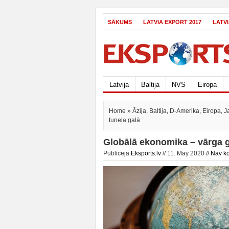
SĀKUMS
LATVIA EXPORT 2017
LATV
Latvija
Baltija
NVS
Eiropa
Home
»
Āzija
,
Baltija
,
D-Amerika
,
Eiropa
,
J
tuneļa galā
Globālā ekonomika – vārga g
Publicēja
Eksports.lv
// 11. May 2020 //
Nav k