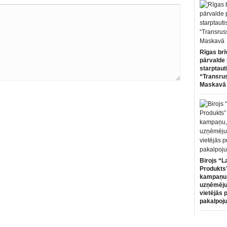
Rīgas brī
pārvalde 
starptaut
“Transru
Maskavā
Birojs “L
Produkts”
kampaņu,
uzņēmēju
vietējās 
pakalpoj