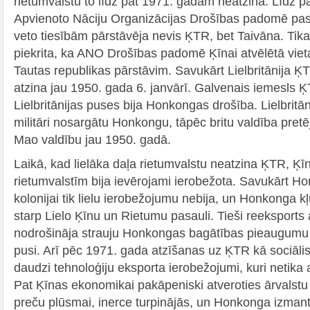
rietumvalstu to līdz pat 1971. gadam neatzina. Līdz 
Apvienoto Nāciju Organizācijas Drošības padomē past
veto tiesībām pārstāvēja nevis ĶTR, bet Taivāna. Tik
piekrita, ka ANO Drošības padomē Ķīnai atvēlētā viet
Tautas republikas pārstāvim. Savukārt Lielbritānija 
atzina jau 1950. gada 6. janvārī. Galvenais iemesls 
Lielbritānijas puses bija Honkongas drošība. Lielbritāni
militāri nosargātu Honkongu, tāpēc britu valdība pretēj
Mao valdību jau 1950. gadā.
Laikā, kad lielāka daļa rietumvalstu neatzina ĶTR, Ķīn
rietumvalstīm bija ievērojami ierobežota. Savukārt Ho
kolonijai tik lielu ierobežojumu nebija, un Honkonga k
starp Lielo Ķīnu un Rietumu pasauli. Tieši reeksports
nodrošināja strauju Honkongas bagātības pieaugumu 
pusi. Arī pēc 1971. gada atzīšanas uz ĶTR kā sociālisma
daudzi tehnoloģiju eksporta ierobežojumi, kuri netika 
Pat Ķīnas ekonomikai pakāpeniski atveroties ārvalstu 
preču plūsmai, inerce turpinājās, un Honkonga izmant