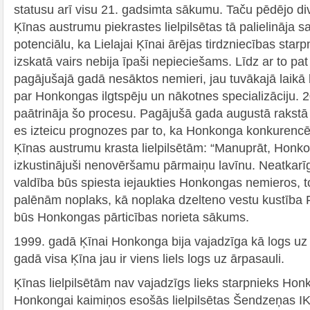
statusu arī visu 21. gadsimta sākumu. Taču pēdējo di
Ķīnas austrumu piekrastes lielpilsētas tā palielināja
potenciālu, ka Lielajai Ķīnai ārējas tirdzniecības sta
izskatā vairs nebija īpaši nepieciešams. Līdz ar to pat
pagājušajā gadā nesāktos nemieri, jau tuvākajā laikā 
par Honkongas ilgtspēju un nākotnes specializāciju. 2
paātrināja šo procesu. Pagājušā gada augustā rakst
es izteicu prognozes par to, ka Honkonga konkurencē
Ķīnas austrumu krasta lielpilsētām: “Manuprāt, Honko
izkustinājuši nenovēršamu pārmaiņu lavīnu. Neatkarīgi
valdība būs spiesta iejaukties Honkongas nemieros, to
palēnām noplaks, kā noplaka dzelteno vestu kustība 
būs Honkongas pārticības norieta sākums.
1999. gadā Ķīnai Honkonga bija vajadzīga kā logs uz 
gadā visa Ķīna jau ir viens liels logs uz ārpasauli.
Ķīnas lielpilsētām nav vajadzīgs lieks starpnieks Hon
Honkongai kaimiņos esošās lielpilsētas Šendzeņas IKP