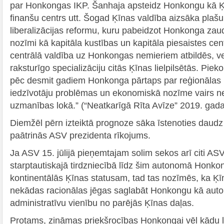
par Honkongas IKP. Šanhaja apsteidz Honkongu kā Ķ
finanšu centrs utt. Šogad Ķīnas valdība aizsāka plašu
liberalizācijas reformu, kuru pabeidzot Honkonga zau
nozīmi kā kapitāla kustības un kapitāla piesaistes cen
centrālā valdība uz Honkongas nemieriem atbildēs, v
raksturīgo specializāciju citās Ķīnas lielpilsētās. Pieko
pēc desmit gadiem Honkonga pārtaps par reģionālas 
iedzīvotāju problēmas un ekonomiskā nozīme vairs n
uzmanības lokā.” (“Neatkarīgā Rīta Avīze” 2019. gada 
Diemžēl pērn izteiktā prognoze sāka īstenoties daudz 
paātrinās ASV prezidenta rīkojums.
Ja ASV 15. jūlijā pieņemtajam solim sekos arī citi AS
starptautiskajā tirdzniecībā līdz šim autonomā Honkon
kontinentālās Ķīnas statusam, tad tas nozīmēs, ka Ķ
nekādas racionālas jēgas saglabāt Honkongu kā aut
administratīvu vienību no parējās Ķīnas daļas.
Protams, zināmas priekšrocības Honkongai vēl kādu l