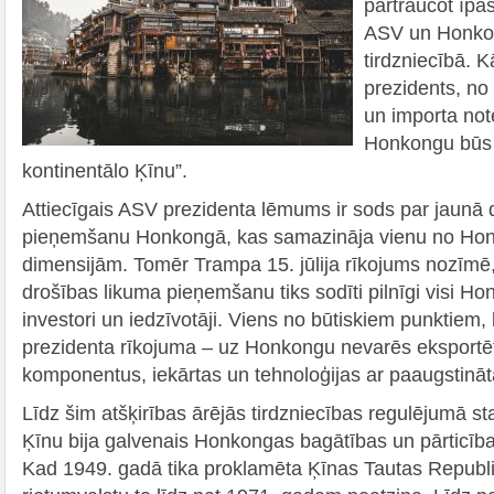
pārtraucot īpa
ASV un Honkon
tirdzniecībā. 
prezidents, no
un importa not
Honkongu būs “
kontinentālo Ķīnu”.
Attiecīgais ASV prezidenta lēmums ir sods par jaunā 
pieņemšanu Honkongā, kas samazināja vienu no Ho
dimensijām. Tomēr Trampa 15. jūlija rīkojums nozīm
drošības likuma pieņemšanu tiks sodīti pilnīgi visi 
investori un iedzīvotāji. Viens no būtiskiem punktie
prezidenta rīkojuma ‒ uz Honkongu nevarēs eksportēt
komponentus, iekārtas un tehnoloģijas ar paaugstināt
Līdz šim atšķirības ārējās tirdzniecības regulējumā s
Ķīnu bija galvenais Honkongas bagātības un pārticīb
Kad 1949. gadā tika proklamēta Ķīnas Tautas Republi