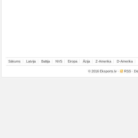
Sākums
Latvija
Baltija
NVS
Eiropa
Āzija
Z-Amerika
D-Amerika
© 2016
Eksports.lv
·
RSS
· De