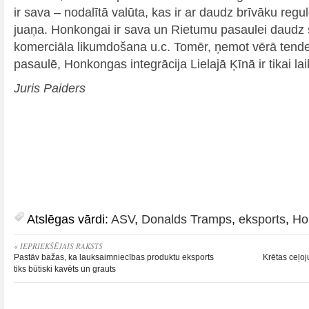
ir sava – nodalītā valūta, kas ir ar daudz brīvāku re
juaņa. Honkongai ir sava un Rietumu pasaulei daudz 
komerciāla likumdošana u.c. Tomēr, ņemot vērā tend
pasaulē, Honkongas integrācija Lielajā Ķīnā ir tikai la
Juris Paiders
Atslēgas vārdi:
ASV
,
Donalds Tramps
,
eksports
,
Ho
« IEPRIEKŠĒJAIS RAKSTS
Pastāv bažas, ka lauksaimniecības produktu eksports
Krētas ceļo
tiks būtiski kavēts un grauts