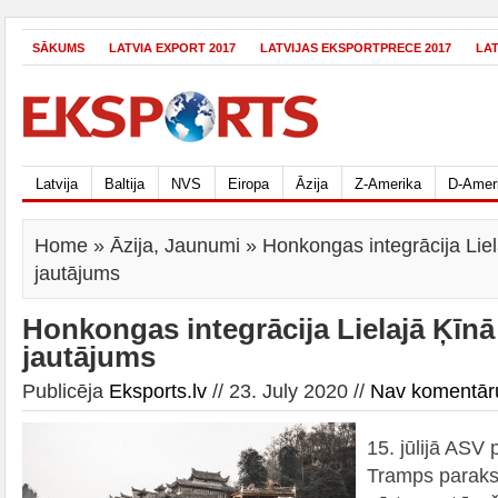
SĀKUMS
LATVIA EXPORT 2017
LATVIJAS EKSPORTPRECE 2017
LA
Latvija
Baltija
NVS
Eiropa
Āzija
Z-Amerika
D-Amer
Home
»
Āzija
,
Jaunumi
» Honkongas integrācija Lielaj
jautājums
Honkongas integrācija Lielajā Ķīnā i
jautājums
Publicēja
Eksports.lv
// 23. July 2020 //
Nav komentār
15. jūlijā ASV
Tramps parakst