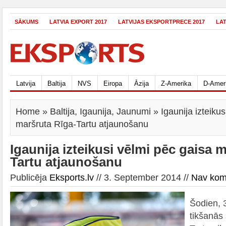
SĀKUMS
LATVIA EXPORT 2017
LATVIJAS EKSPORTPRECE 2017
LA
Latvija
Baltija
NVS
Eiropa
Āzija
Z-Amerika
D-Amer
Home
»
Baltija
,
Igaunija
,
Jaunumi
» Igaunija izteikus
maršruta Rīga-Tartu atjaunošanu
Igaunija izteikusi vēlmi pēc gaisa 
Tartu atjaunošanu
Publicēja
Eksports.lv
// 3. September 2014 //
Nav kom
Šodien, 
tikšanās 