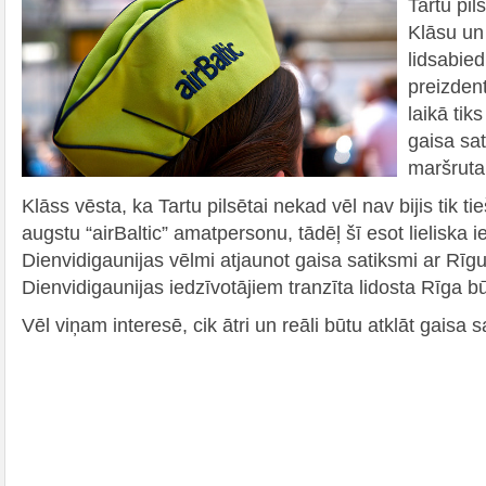
Tartu pi
Klāsu un
lidsabied
preizden
laikā tik
gaisa sa
maršruta
Klāss vēsta, ka Tartu pilsētai nekad vēl nav bijis tik tie
augstu “airBaltic” amatpersonu, tādēļ šī esot lieliska i
Dienvidigaunijas vēlmi atjaunot gaisa satiksmi ar Rīgu
Dienvidigaunijas iedzīvotājiem tranzīta lidosta Rīga bū
Vēl viņam interesē, cik ātri un reāli būtu atklāt gaisa 