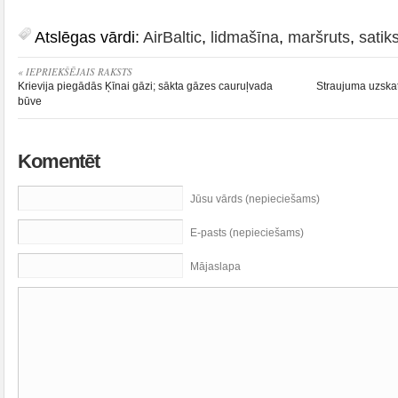
Atslēgas vārdi:
AirBaltic
,
lidmašīna
,
maršruts
,
sati
« IEPRIEKŠĒJAIS RAKSTS
Krievija piegādās Ķīnai gāzi; sākta gāzes cauruļvada
Straujuma uzskat
būve
Komentēt
Jūsu vārds (nepieciešams)
E-pasts (nepieciešams)
Mājaslapa