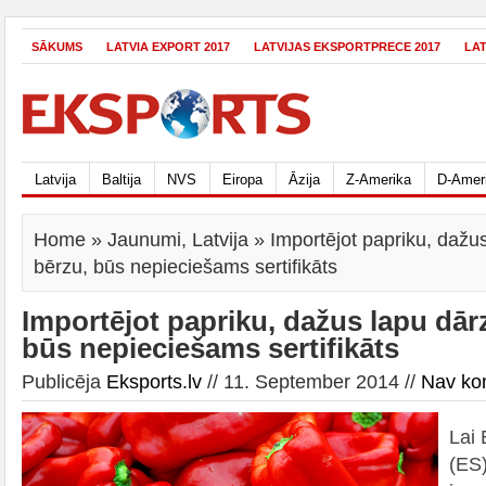
SĀKUMS
LATVIA EXPORT 2017
LATVIJAS EKSPORTPRECE 2017
LA
Latvija
Baltija
NVS
Eiropa
Āzija
Z-Amerika
D-Amer
Home
»
Jaunumi
,
Latvija
» Importējot papriku, dažu
bērzu, būs nepieciešams sertifikāts
Importējot papriku, dažus lapu dār
būs nepieciešams sertifikāts
Publicēja
Eksports.lv
// 11. September 2014 //
Nav ko
Lai 
(ES)