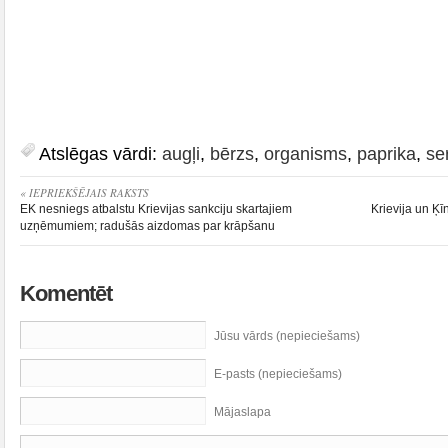
Atslēgas vārdi:
augļi
,
bērzs
,
organisms
,
paprika
,
ser
« IEPRIEKŠĒJAIS RAKSTS
EK nesniegs atbalstu Krievijas sankciju skartajiem
Krievija un Ķī
uzņēmumiem; radušās aizdomas par krāpšanu
Komentēt
Jūsu vārds (nepieciešams)
E-pasts (nepieciešams)
Mājaslapa