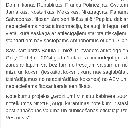
Dominikānas Republikas, Franču Polinēzijas, Gvatem
Jamaikas, Kostarikas, Meksikas, Nikaragvas, Panama
Salvadoras, fitosanitāra sertifikāta ailē “Papildu dekla
nepieciešams norādīt informāciju, ka augļi ir iegūti te
vietā, kurā saskaņā ar attiecīgajiem starptautiskajie
standartiem nav sastopams Anthonomus eugenii Can
Savukārt bērzs Betula L. bieži ir invadēts ar kaitīgo 
Gory. Tādēļ no 2014.gada 1.oktobra, importējot griezt
zarus ar lapām vai bez tām no trešajām valstīm un no
mizu un koksni (ieskaitot koksni, kurai nav saglabāta 
izstrādājumus no neapstrādātas koksnes) no ASV un 
nepieciešams fitosanitārais sertifikāts.
Noteikumu projekts „Grozījumi Ministru kabineta 200
noteikumos Nr.218 „Augu karantīnas noteikumi”” stās
apstiprināšanas valdībā un publicēšanas oficiālajā iz
Vēstnesis”.