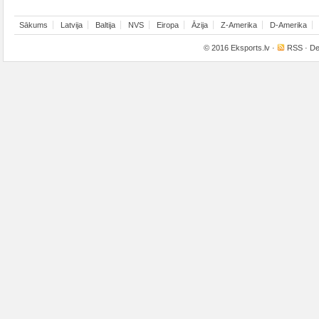
Sākums
Latvija
Baltija
NVS
Eiropa
Āzija
Z-Amerika
D-Amerika
© 2016
Eksports.lv
·
RSS
· De