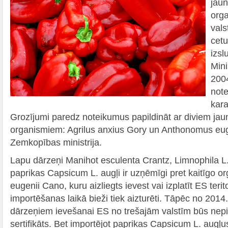
jaun
orga
val
cetu
izsl
Mini
200
not
kara
Grozījumi paredz noteikumus papildināt ar diviem ja
organismiem: Agrilus anxius Gory un Anthonomus eug
Zemkopības ministrija.
Lapu dārzeņi Manihot esculenta Crantz, Limnophila L
paprikas Capsicum L. augļi ir uzņēmīgi pret kaitīgo
eugenii Cano, kuru aizliegts ievest vai izplatīt ES terito
importēšanas laikā bieži tiek aizturēti. Tāpēc no 201
dārzeņiem ievešanai ES no trešajām valstīm būs nepi
sertifikāts. Bet importējot paprikas Capsicum L. augļu