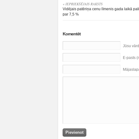
« IEPRIEKŠĒJAIS RAKSTS
Vidējais patēriņa cenu līmenis gada laikā pal
par 7,5 %
Komentēt
Jūsu vār
E-pasts 
Mājaslap