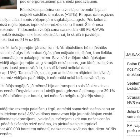
pēc energoresursiem pārsniedz piedāvājumu.
Būtiskākais patēriņa cenu virzītājs novembrī bija ar
mājokli saistītās izmaksas (+15%). Eiropas dabasgāzes
pīķa, taču līmenis vēljoprojām saglabājas augsts. Pēc krituma
ržā reģistrējušas iepriekš neredzētu cenu līmeni. Šī mēneša
ku rekordu – 7. decembra vidējā cena sasniedza 469 EUR/MWh.
meklē risinājumu krīzes mīkstināšanai, to skaitā ir pavīdējis
lektrībai no 21% uz 5%.
krīzi, taču joprojām jāsaka, ka drīzāk atbalstāms būtu dāsnāks
 ir ļoti sāpīgs tieši nabadzīgākajām mājsaimniecībām, kam lielāku
JAUNĀK
 komunālajiem pakalpojumiem. Savukārt vidējam strādājošajam
 vidēji algas joprojām aug straujāk nekā cenas, gan tādēļ, ka biržas
Baiba 
os. Īpaši ņemot vērā to, ka salīdzinoši nelielai daļai
nozīmīg
en ap 15%). Tas nozīmē, ka, lai gan ar lielākiem rēķiniem iedzīvotāji
drošību
ko redz vidējais patērētājs, ir mērenāki nekā biržas svārstības.
Septemb
cinātājs pagājušajā mēnesī bija ar transportu saistītās izmaksas
izstrād
as cenās. Degvielas cena Latvijā gada griezumā pieauga par 39.1%.
s 80 dolāriem par barelu, bet mēneša beigās reģistrēja strauju
Straujā
NVS va
tēģisko rezervju palaišanu tirgū, ar mērķi samazināt naftas cenu un
Jūlijā 
ka ietekme nekā ASV valdības manevram bija jaunatklātajam covid-
samazin
ākotnes pieprasījumu, veicināja ievērojamu kritumu naftas cenās
pēdējā tikšanās reizē nolēma, ka pieturēsies pie iepriekš
FM: vāj
 par 400 000 bareliem mēnesī, neskatoties uz vīrusa draudiem. Arī šis
preču 
 cenām.