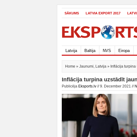
SĀKUMS
LATVIA EXPORT 2017
LATV
Latvija
Baltija
NVS
Eiropa
Home
»
Jaunumi
,
Latvija
» Inflācija turpin
Inflācija turpina uzstādīt ja
Publicēja
Eksports.lv
// 9. December 2021 //
N