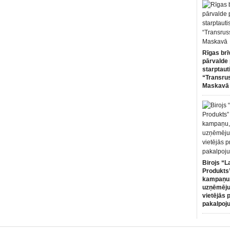
Rīgas brī
pārvalde 
starptaut
“Transru
Maskavā
Birojs “L
Produkts”
kampaņu,
uzņēmēju
vietējās 
pakalpoj