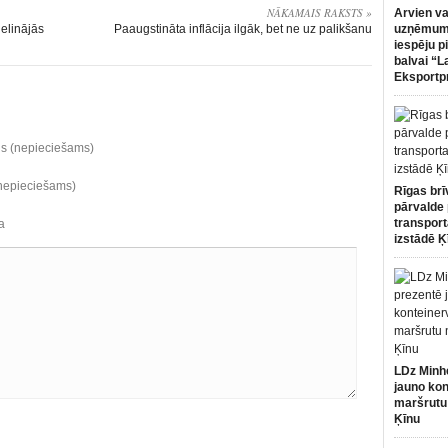
NĀKAMAIS RAKSTS »
Arvien va
ielinājās
Paaugstināta inflācija ilgāk, bet ne uz palikšanu
uzņēmumi
iespēju p
balvai “L
Eksportp
ds (nepieciešams)
(nepieciešams)
Rīgas brī
pārvalde 
transport
a
izstādē Ķ
LDz Minh
jauno kon
maršrutu
Ķīnu