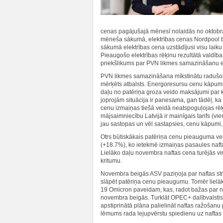
cenas pagājušajā mēnesī nolaidās no oktobra 
mēneša sākumā, elektrības cenas Nordpool bi
sākumā elektrības cena uzstādījusi visu lai
Pieaugošo elektrības rēķinu rezultātā valdība 
priekšlikums par PVN likmes samazināšanu e
PVN likmes samazināšana mīkstinātu radušos 
mērķēts atbalsts. Energoresursu cenu kāpums
daļu no patēriņa groza veido maksājumi par
joprojām situācija ir panesama, gan tādēļ, ka
cenu izmaiņas tiešā veidā neatspoguļojas rēķin
mājsaimniecību Latvijā ir mainīgais tarifs (vi
jau sastopas un vēl sastapsies, cenu kāpumi, 
Otrs būtiskākais patēriņa cenu pieauguma vei
(+18.7%), ko ietekmē izmaiņas pasaules naft
Lielāko daļu novembra naftas cena turējās vir
kritumu.
Novembra beigās ASV paziņoja par naftas stra
slāpēt patēriņa cenu pieaugumu. Tomēr lielā
19 Omicron paveidam, kas, radot bažas par n
novembra beigās. Turklāt OPEC+ dalībvalstis 
apstiprinātā plāna palielināt naftas ražošanu
lēmums rada lejupvērstu spiedienu uz naftas