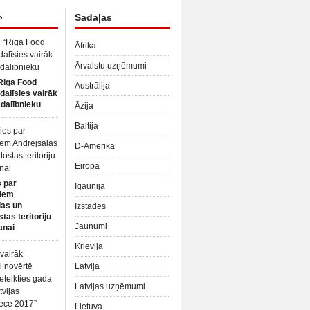
»
Sadaļas
Āfrika
Ārvalstu uzņēmumi
Riga Food
Austrālija
dalīsies vairāk
dalībnieku
Āzija
Baltija
D-Amerika
Eiropa
 par
Igaunija
iem
las un
Izstādes
tas teritoriju
Jaunumi
anai
Krievija
Latvija
Latvijas uzņēmumi
Lietuva