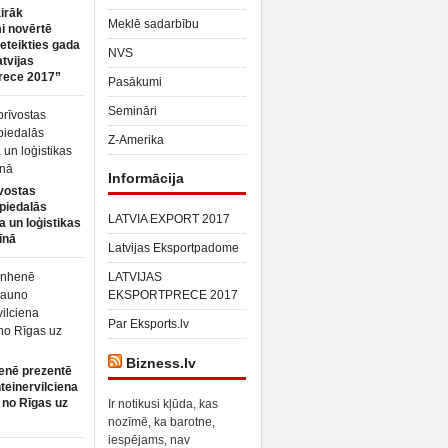
irāk
Meklē sadarbību
 novērtē
ieteikties gada
NVS
atvijas
rece 2017”
Pasākumi
Semināri
Z-Amerika
Informācija
vostas
piedalās
LATVIA EXPORT 2017
a un loģistikas
īnā
Latvijas Eksportpadome
LATVIJAS
EKSPORTPRECE 2017
Par Eksports.lv
Bizness.lv
enē prezentē
teinervilciena
 no Rīgas uz
Ir notikusi kļūda, kas
nozīmē, ka barotne,
iespējams, nav