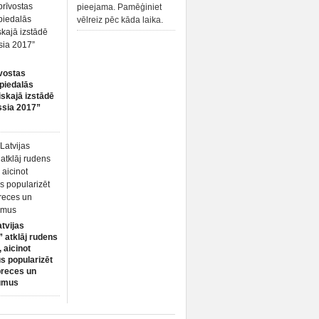
pieejama. Pamēģiniet
vēlreiz pēc kāda laika.
vostas
piedalās
iskajā izstādē
ssia 2017”
atvijas
 atklāj rudens
 aicinot
s popularizēt
preces un
umus