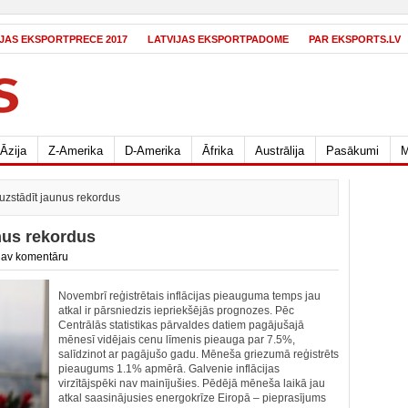
IJAS EKSPORTPRECE 2017
LATVIJAS EKSPORTPADOME
PAR EKSPORTS.LV
Āzija
Z-Amerika
D-Amerika
Āfrika
Austrālija
Pasākumi
M
a uzstādīt jaunus rekordus
unus rekordus
av komentāru
Novembrī reģistrētais inflācijas pieauguma temps jau
atkal ir pārsniedzis iepriekšējās prognozes. Pēc
Centrālās statistikas pārvaldes datiem pagājušajā
mēnesī vidējais cenu līmenis pieauga par 7.5%,
salīdzinot ar pagājušo gadu. Mēneša griezumā reģistrēts
pieaugums 1.1% apmērā. Galvenie inflācijas
virzītājspēki nav mainījušies. Pēdējā mēneša laikā jau
atkal saasinājusies energokrīze Eiropā – pieprasījums