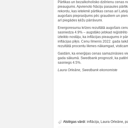
Pārtikas un bezalkoholisko dzērienu cenas 
pieaugums. Apvienoto Nāciju pasaules pārtika
rekordu, kas ietekmē pārtikas cenas arī Latvi
augošais pieprasījums pēc graudiem un pien
arī piegādes ķēžu pārrāvumi.
Energoresursu krīzes rezultātā augošais cenu
sasniedza 4.9% – augstāko jebkad reģistrēto 
izteikto nostāju, ka inflācijas pieaugums ir pā
inflācijas pīķis. Cenu līmenis 2022. gada lai
rezultātā procentu likmes nākamgad, visticamā
Gaidām, ka enerģijas cenas samazināsies vie
gada sākumā. Swedbank prognozē, ka patēriņ
sasniegs 4.5%.
Laura Orleāne, Swedbank ekonomiste
Atslēgas vārdi:
inflācija
,
Laura Orleāne
,
p