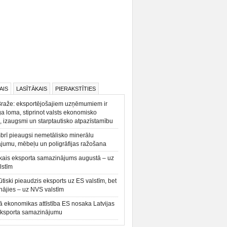
AIS
LASĪTĀKAIS
PIERAKSTĪTIES
Braže: eksportējošajiem uzņēmumiem ir
a loma, stiprinot valsts ekonomisko
, izaugsmi un starptautisko atpazīstamību
rī pieaugsi nemetālisko minerālu
ājumu, mēbeļu un poligrāfijas ražošana
kais eksporta samazinājums augustā – uz
lstīm
būtiski pieaudzis eksports uz ES valstīm, bet
ājies – uz NVS valstīm
ā ekonomikas attīstība ES nosaka Latvijas
eksporta samazinājumu