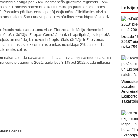
novembrī pieauga par 5.6%, bet mēneša griezumā reģistrēts 1.5%
s cenu indekss novembrī atkal ir uzstādījis jaunu desmitgades
Latvija 
jā. Pasaules pārtikas cenas pagājušajā mēnesī lielākoties virzīja
a produktiem. Savu artavu pasaules pārtikas cenu kāpumā sniedz
 līmenis rada satraukumu visur. Eiro zonas inflācija Novembrī
mēneša rādītāju. Eiropas Centrālā banka ir apstiprinājusi iepriekš
Izstādē “
rejošs un norāda, ka novembrī reģistrētais rādītājs ir Eiro zonas
2018” pie
kā samazināsies līdz centrālas bankas noteiktajai 2% atzīmei. Tā
nekā 700 
k, netiks celtas.
n nākamā gada pavasarī un inflācija Latvijā pīķi sasniegs nākamā
a cenu pieaugums 2021. gada būs 3.1% bet 2022. gadā inflācija
Vienosies
pasākum
Andrejsa
Eksportos
sakārtoš
atēriņa cenas