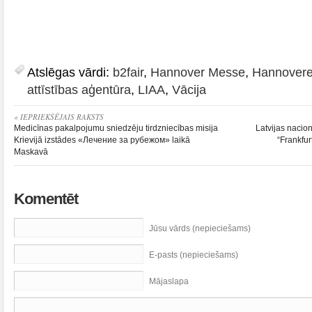
Atslēgas vārdi:
b2fair
,
Hannover Messe
,
Hannover
attīstības aģentūra
,
LIAA
,
Vācija
« IEPRIEKŠĒJAIS RAKSTS
Medicīnas pakalpojumu sniedzēju tirdzniecības misija
Latvijas nacion
Krievijā izstādes «Лечение за рубежом» laikā
“Frankfur
Maskavā
Komentēt
Jūsu vārds (nepieciešams)
E-pasts (nepieciešams)
Mājaslapa