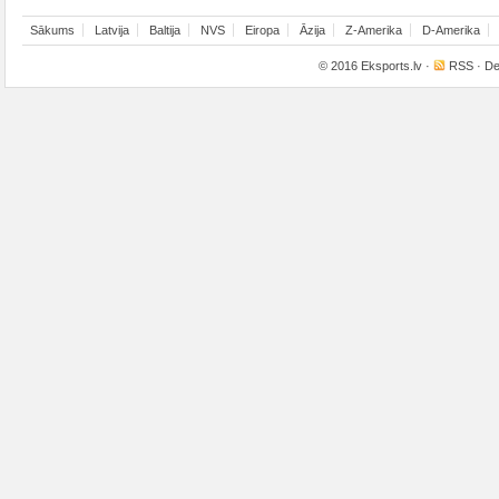
Sākums
Latvija
Baltija
NVS
Eiropa
Āzija
Z-Amerika
D-Amerika
© 2016
Eksports.lv
·
RSS
· De