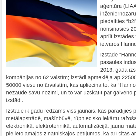
aģentūra (LIAA
inženiernoza
piedalīties “b2
norisināsies 2
aprīlī izstāde
ietvaros Hanno
Izstāde “Hanno
pasaules indust
2013. gadā izs
kompānijas no 62 valstīm; izstādi apmeklēja ap 225000
50000 viesu no ārvalstīm, kas apliecina to, ka “Hann
nezaudē savu nozīmi, un to var uzskatīt par galveno 
izstādi.
Izstādē ik gadu redzams viss jaunais, kas parādījies p
metālapstrādē, mašīnbūvē, rūpniecisko iekārtu ražoša
elektronikā, elektrotehnikā, automatizācijā, jaunu mate
pielietojamajos zinātniskajos pētījumos, kā arī citās 