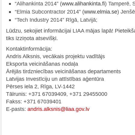
“Alihankinta 2014” (
www.alihankinta.fi
) Tamperē, 
“Elmia Subcontractor 2014” (
www.elmia.se
) Jenšē
“Tech Industry 2014” Rīgā, Latvijā;
Lūdzu, sekojiet informācijai LIAA mājas lapā! Piete
tiks izziņota atsevišķi.
Kontaktinformācija:
Andris Alksnis, vecākais projektu vadītājs
Eksporta veicināšanas nodaļa
Ārējās tirdzniecības veicināšanas departaments
Latvijas Investīciju un attīstības aģentūra
Pērses iela 2, Rīga, LV-1442
Tālrunis: +371 67039409, +371 29455000
Fakss: +371 67039401
E-pasts:
andris.alksnis@liaa.gov.lv