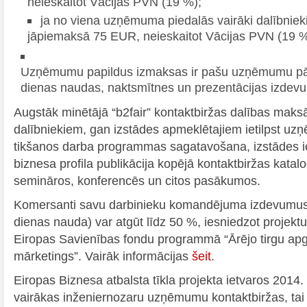
neieskaitot Vācijas PVN (19 %);
ja no viena uzņēmuma piedalās vairāki dalībnieki,
jāpiemaksā 75 EUR, neieskaitot Vācijas PVN (19 %
Uzņēmumu papildus izmaksas ir pašu uzņēmumu pār
dienas naudas, naktsmītnes un prezentācijas izdevu
Augstāk minētājā “b2fair” kontaktbiržas dalības maks
dalībniekiem, gan izstādes apmeklētajiem ietilpst uz
tikšanos darba programmas sagatavošana, izstādes 
biznesa profila publikācija kopējā kontaktbiržas katal
semināros, konferencēs un citos pasākumos.
Komersanti savu darbinieku komandējuma izdevumus (
dienas nauda) var atgūt līdz 50 %, iesniedzot projekt
Eiropas Savienības fondu programmā “Ārējo tirgu apg
mārketings”. Vairāk informācijas
šeit
.
Eiropas Biznesa atbalsta tīkla projekta ietvaros 2014.
vairākas inženiernozaru uzņēmumu kontaktbiržas, tai 