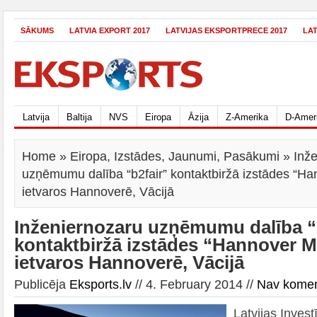
SĀKUMS
LATVIA EXPORT 2017
LATVIJAS EKSPORTPRECE 2017
LA
Latvija
Baltija
NVS
Eiropa
Āzija
Z-Amerika
D-Amer
Home
»
Eiropa
,
Izstādes
,
Jaunumi
,
Pasākumi
» Inže
uzņēmumu dalība “b2fair” kontaktbiržā izstādes “H
ietvaros Hannoverē, Vācijā
Inženiernozaru uzņēmumu dalība “
kontaktbiržā izstādes “Hannover 
ietvaros Hannoverē, Vācijā
Publicēja
Eksports.lv
// 4. February 2014 //
Nav komen
Latvijas Investī