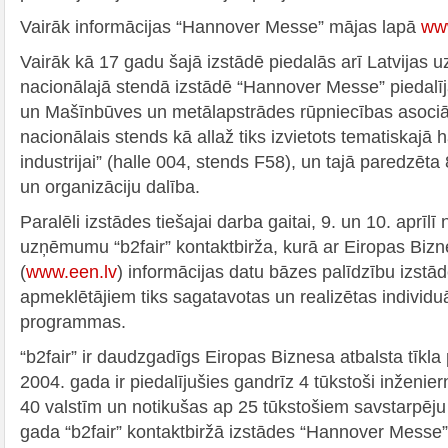
Vairāk informācijas “Hannover Messe” mājas lapā
ww
Vairāk kā 17 gadu šajā izstādē piedalās arī Latvijas 
nacionālajā stendā izstādē “Hannover Messe” piedal
un Mašīnbūves un metālapstrādes rūpniecības asociāc
nacionālais stends kā allaž tiks izvietots tematiskajā 
industrijai” (halle 004, stends F58), un tajā paredzē
un organizāciju dalība.
Paralēli izstādes tiešajai darba gaitai, 9. un 10. aprīlī 
uzņēmumu “b2fair” kontaktbirža, kurā ar Eiropas Bizne
(
www.een.lv
) informācijas datu bāzes palīdzību izstā
apmeklētājiem tiks sagatavotas un realizētas individu
programmas.
“b2fair” ir daudzgadīgs Eiropas Biznesa atbalsta tīkla
2004. gada ir piedalījušies gandrīz 4 tūkstoši inžen
40 valstīm un notikušas ap 25 tūkstošiem savstarpēju
gada “b2fair” kontaktbiržā izstādes “Hannover Messe” 