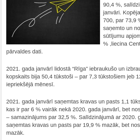
90,4 %, salīdz
janvāri. Kopēja
700, par 73,9
saņemto un nos
sūtījumu apjo
% ,liecina Cent
pārvaldes dati.
2021. gada janvārī lidostā “Rīga” iebraukušo un izbr
kopskaits bija 50,4 tūkstoši – par 7,3 tūkstošiem jeb
iepriekšējā mēnesī.
2021. gada janvārī saņemtas kravas un pasts 1,1 tūk
kas ir par 6 % vairāk nekā 2020. gada janvārī, bet nos
– samazinājums par 32,5 %. Salīdzinājumā ar 2020.
saņemtas kravas un pasts par 19,9 % mazāk, bet nosū
mazāk.