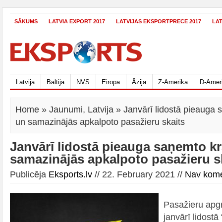
SĀKUMS
LATVIA EXPORT 2017
LATVIJAS EKSPORTPRECE 2017
LA
Latvija
Baltija
NVS
Eiropa
Āzija
Z-Amerika
D-Amer
Home
»
Jaunumi
,
Latvija
» Janvārī lidostā pieauga
un samazinājās apkalpoto pasažieru skaits
Janvārī lidostā pieauga saņemto k
samazinājās apkalpoto pasažieru s
Publicēja
Eksports.lv
// 22. February 2021 //
Nav kom
Pasažieru apg
janvārī lidost