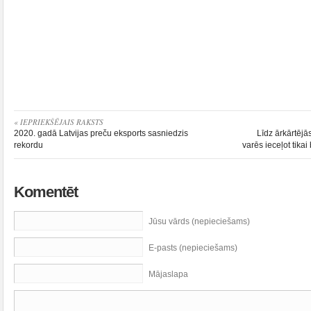
« IEPRIEKŠĒJAIS RAKSTS
2020. gadā Latvijas preču eksports sasniedzis
Līdz ārkārtējā
rekordu
varēs ieceļot tika
Komentēt
Jūsu vārds (nepieciešams)
E-pasts (nepieciešams)
Mājaslapa