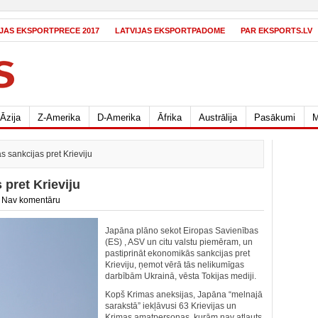
IJAS EKSPORTPRECE 2017
LATVIJAS EKSPORTPADOME
PAR EKSPORTS.LV
Āzija
Z-Amerika
D-Amerika
Āfrika
Austrālija
Pasākumi
M
 sankcijas pret Krieviju
 pret Krieviju
/
Nav komentāru
Japāna plāno sekot Eiropas Savienības
(ES) , ASV un citu valstu piemēram, un
pastiprināt ekonomikās sankcijas pret
Krieviju, ņemot vērā tās nelikumīgas
darbībām Ukrainā, vēsta Tokijas mediji.
Kopš Krimas aneksijas, Japāna “melnajā
sarakstā” iekļāvusi 63 Krievijas un
Krimas amatpersonas, kurām nav atļauts