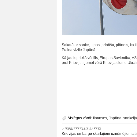
Sakarā ar sankciju pastiprināšu, plānots, ka 
Putina vizīte Japānā.
Kā jau iepriekš vēstīts, Eiropas Savienība, A
pret Krieviju, ņemot vērā Krievijas lomu Ukrai
Atslēgas vārdi:
finanses
,
Japāna
,
sankcij
« IEPRIEKŠĒJAIS RAKSTS
Krievijas embargo skartajiem uzņēmējiem atl