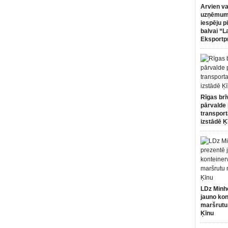
Arvien va
uzņēmumi
iespēju p
balvai “L
Eksportp
Rīgas brī
pārvalde 
transport
izstādē Ķ
LDz Minh
jauno kon
maršrutu
Ķīnu