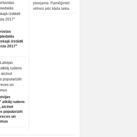
pieejama. Pamēģiniet
vēlreiz pēc kāda laika.
vostas
piedalās
iskajā izstādē
ssia 2017”
atvijas
 atklāj rudens
 aicinot
s popularizēt
preces un
umus