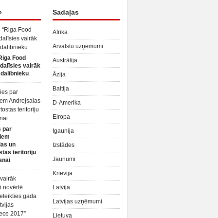
»
Sadaļas
Āfrika
Ārvalstu uzņēmumi
Riga Food
Austrālija
dalīsies vairāk
dalībnieku
Āzija
Baltija
D-Amerika
Eiropa
 par
Igaunija
iem
las un
Izstādes
tas teritoriju
Jaunumi
anai
Krievija
Latvija
Latvijas uzņēmumi
Lietuva