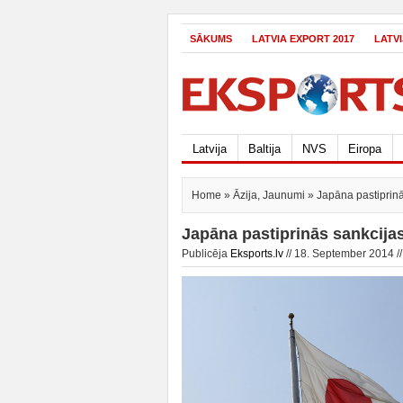
SĀKUMS
LATVIA EXPORT 2017
LATV
Latvija
Baltija
NVS
Eiropa
Home
»
Āzija
,
Jaunumi
» Japāna pastiprinās
Japāna pastiprinās sankcijas
Publicēja
Eksports.lv
// 18. September 2014 /