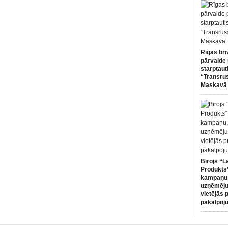
Rīgas brī
pārvalde 
starptaut
“Transru
Maskavā
Birojs “L
Produkts”
kampaņu,
uzņēmēju
vietējās 
pakalpoj