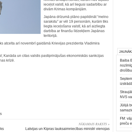
ieceļot valstī, kā arī liegusi sadarbību ar
divām Krimas kompānijām.
Japāna drīzumā plāno papildināt “melno
sarakstu” ar vēl 19 personām, kurām tiks
liegta ieceļošana valstī, kā arī aizliegta
darbība ar finanšu līdzekļiem Japānas
teritorijā.
tiks atcelta arī novembrī gaidāmā Krievijas prezidenta Vladimira
JAUNĀK
SV, Kanāda un citas valstis pastiprinājušas ekonomiskās sankcijas
nas krīzē.
Baiba 
nozīmīg
drošību
Septemb
izstrād
Straujā
NVS va
Jūlijā 
samazin
as
FM: vāj
preču 
NĀKAMAIS RAKSTS »
iks
Latvijas un Kipras lauksaimniecības ministri vienojas