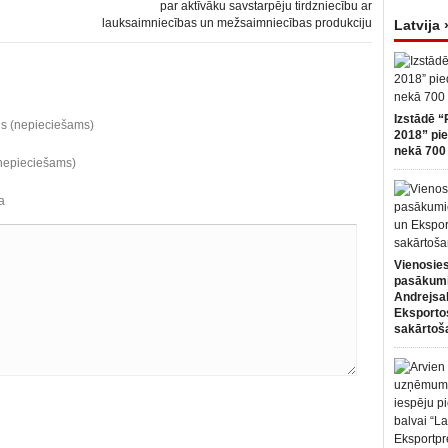
par aktīvāku savstarpēju tirdzniecību ar
lauksaimniecības un mežsaimniecības produkciju
Latvija 
Izstādē “
ds (nepieciešams)
2018” pie
nekā 700 
(nepieciešams)
a
Vienosies
pasākum
Andrejsa
Eksportos
sakārtoš