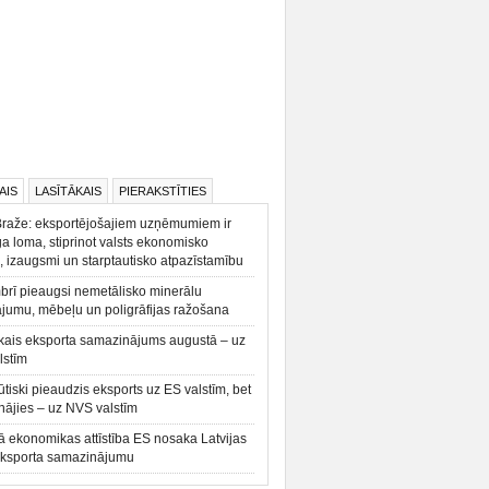
AIS
LASĪTĀKAIS
PIERAKSTĪTIES
Braže: eksportējošajiem uzņēmumiem ir
a loma, stiprinot valsts ekonomisko
, izaugsmi un starptautisko atpazīstamību
rī pieaugsi nemetālisko minerālu
ājumu, mēbeļu un poligrāfijas ražošana
kais eksporta samazinājums augustā – uz
lstīm
būtiski pieaudzis eksports uz ES valstīm, bet
ājies – uz NVS valstīm
ā ekonomikas attīstība ES nosaka Latvijas
eksporta samazinājumu