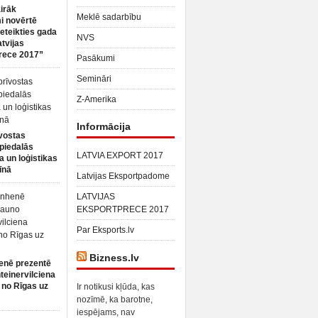
irāk
Meklē sadarbību
 novērtē
ieteikties gada
NVS
atvijas
rece 2017”
Pasākumi
Semināri
Z-Amerika
Informācija
vostas
piedalās
LATVIA EXPORT 2017
a un loģistikas
īnā
Latvijas Eksportpadome
LATVIJAS
EKSPORTPRECE 2017
Par Eksports.lv
Bizness.lv
enē prezentē
teinervilciena
 no Rīgas uz
Ir notikusi kļūda, kas
nozīmē, ka barotne,
iespējams, nav