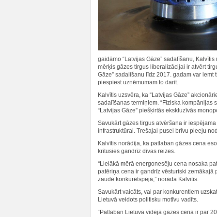
gaidāmo “Latvijas Gāze” sadalīšanu, Kalvītis 
mērķis gāzes tirgus liberalizācijai ir atvērt ti
Gāze” sadalīšanu līdz 2017. gadam var lemt t
piespiest uzņēmumam to darīt.
Kalvītis uzsvēra, ka “Latvijas Gāze” akcionār
sadalīšanas termiņiem. “Fiziska kompānijas sa
“Latvijas Gāze” piešķirtās ekskluzīvās monopo
Savukārt gāzes tirgus atvēršana ir iespējama
infrastruktūrai. Trešajai pusei brīvu pieeju no
Kalvītis norādīja, ka patlaban gāzes cena es
kritusies gandrīz divas reizes.
“Lielākā mērā energonesēju cena nosaka patēr
patēriņa cena ir gandrīz vēsturiski zemākajā 
zaudē konkurētspējā,” norāda Kalvītis.
Savukārt vaicāts, vai par konkurentiem uzskata
Lietuvā veidots politisku motīvu vadīts.
“Patlaban Lietuvā vidējā gāzes cena ir par 20