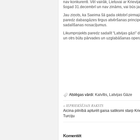
nav konkurenti. Vēl vairāk, Lietuvai ar Krie
šogad 31.decembrī un nav zināms, vai būs jaun
Jau ziņots, ka Saeima šā gada oktobrī pirmajā
paredz dabasgāzes tirgus atvēršanas princip
sadalīšanas nosacījumus.
Likumprojekts paredz sadalīt “Latvijas gāzi” 
un otrs būtu pārvades un uzglabāšanas opera
Atslēgas vārdi:
Kalvītis
,
Latvijas Gāze
« IEPRIEKŠĒJAIS RAKSTS
Aicina pilnībā apturēt gaisa satiksmi starp Kri
Turciju
Komentēt