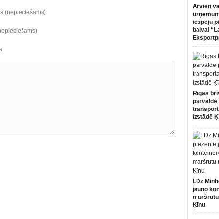
Arvien va
ds (nepieciešams)
uzņēmumi
iespēju p
balvai “L
(nepieciešams)
Eksportp
a
Rīgas brī
pārvalde 
transport
izstādē Ķ
LDz Minh
jauno kon
maršrutu
Ķīnu