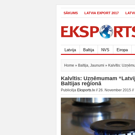
SĀKUMS
LATVIA EXPORT 2017
LATV
Latvija
Baltija
NVS
Eiropa
Home
»
Baltija
,
Jaunumi
» Kalvītis: Uzņēmu
Kalvītis: Uzņēmumam “Latvij
Baltijas reģionā
Publicēja
Eksports.lv
// 26. November 2015 //