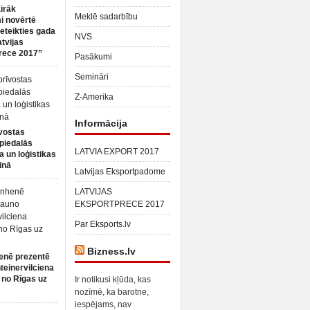
irāk
Meklē sadarbību
 novērtē
ieteikties gada
NVS
atvijas
rece 2017”
Pasākumi
Semināri
Z-Amerika
Informācija
vostas
piedalās
LATVIA EXPORT 2017
a un loģistikas
īnā
Latvijas Eksportpadome
LATVIJAS
EKSPORTPRECE 2017
Par Eksports.lv
Bizness.lv
enē prezentē
teinervilciena
 no Rīgas uz
Ir notikusi kļūda, kas
nozīmē, ka barotne,
iespējams, nav