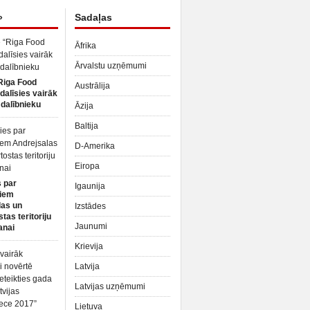
»
Sadaļas
Āfrika
Ārvalstu uzņēmumi
Riga Food
Austrālija
dalīsies vairāk
dalībnieku
Āzija
Baltija
D-Amerika
Eiropa
 par
Igaunija
iem
las un
Izstādes
tas teritoriju
Jaunumi
anai
Krievija
Latvija
Latvijas uzņēmumi
Lietuva