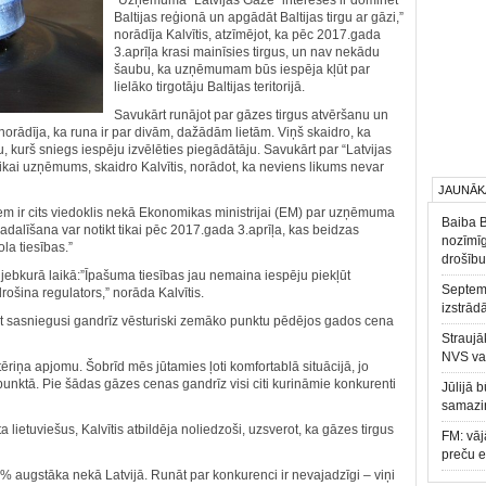
“Uzņēmuma “Latvijas Gāze” interesēs ir dominēt
Baltijas reģionā un apgādāt Baltijas tirgu ar gāzi,”
norādīja Kalvītis, atzīmējot, ka pēc 2017.gada
3.aprīļa krasi mainīsies tirgus, un nav nekādu
šaubu, ka uzņēmumam būs iespēja kļūt par
lielāko tirgotāju Baltijas teritorijā.
Savukārt runājot par gāzes tirgus atvēršanu un
norādīja, ka runa ir par divām, dažādām lietām. Viņš skaidro, ka
rgu, kurš sniegs iespēju izvēlēties piegādātāju. Savukārt par “Latvijas
ikai uzņēmums, skaidro Kalvītis, norādot, ka neviens likums nevar
JAUNĀK
iem ir cits viedoklis nekā Ekonomikas ministrijai (EM) par uzņēmuma
Baiba 
dalīšana var notikt tikai pēc 2017.gada 3.aprīļa, kas beidzas
nozīmīg
la tiesības.”
drošību
 jebkurā laikā:”Īpašuma tiesības jau nemaina iespēju piekļūt
Septemb
drošina regulators,” norāda Kalvītis.
izstrād
ot sasniegusi gandrīz vēsturiski zemāko punktu pēdējos gados cena
Straujā
NVS va
iņa apjomu. Šobrīd mēs jūtamies ļoti komfortablā situācijā, jo
punktā. Pie šādas gāzes cenas gandrīz visi citi kurināmie konkurenti
Jūlijā 
samazin
 lietuviešus, Kalvītis atbildēja noliedzoši, uzsverot, ka gāzes tirgus
FM: vāj
preču 
% augstāka nekā Latvijā. Runāt par konkurenci ir nevajadzīgi – viņi