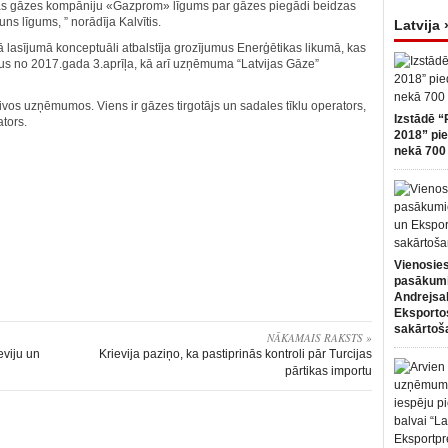
vijas gāzes kompāniju «Gazprom» līgums par gāzes piegādi beidzas
s līgums, ” norādīja Kalvītis.
Latvija 
 lasījumā konceptuāli atbalstīja grozījumus Enerģētikas likumā, kas
us no 2017.gada 3.aprīļa, kā arī uzņēmuma “Latvijas Gāze”
divos uzņēmumos. Viens ir gāzes tirgotājs un sadales tīklu operators,
Izstādē “
tors.
2018” pie
nekā 700 
Vienosies
pasākum
Andrejsa
Eksportos
sakārtoš
NĀKAMAIS RAKSTS »
eviju un
Krievija paziņo, ka pastiprinās kontroli pār Turcijas
pārtikas importu