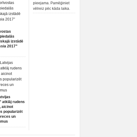
pieejama. Pamēģiniet
vēlreiz pēc kāda laika.
vostas
piedalās
iskajā izstādē
ssia 2017”
atvijas
 atklāj rudens
 aicinot
s popularizēt
preces un
umus