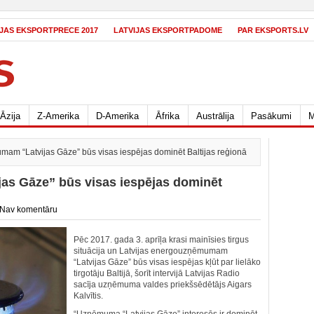
IJAS EKSPORTPRECE 2017
LATVIJAS EKSPORTPADOME
PAR EKSPORTS.LV
Āzija
Z-Amerika
D-Amerika
Āfrika
Austrālija
Pasākumi
M
mam “Latvijas Gāze” būs visas iespējas dominēt Baltijas reģionā
as Gāze” būs visas iespējas dominēt
Nav komentāru
Pēc 2017. gada 3. aprīļa krasi mainīsies tirgus
situācija un Latvijas energouzņēmumam
“Latvijas Gāze” būs visas iespējas kļūt par lielāko
tirgotāju Baltijā, šorīt intervijā Latvijas Radio
sacīja uzņēmuma valdes priekšsēdētājs Aigars
Kalvītis.