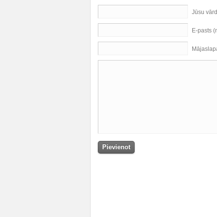
Jūsu vār
E-pasts 
Mājaslap