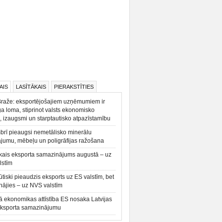
AIS
LASĪTĀKAIS
PIERAKSTĪTIES
Braže: eksportējošajiem uzņēmumiem ir
a loma, stiprinot valsts ekonomisko
, izaugsmi un starptautisko atpazīstamību
rī pieaugsi nemetālisko minerālu
ājumu, mēbeļu un poligrāfijas ražošana
kais eksporta samazinājums augustā – uz
lstīm
būtiski pieaudzis eksports uz ES valstīm, bet
ājies – uz NVS valstīm
ā ekonomikas attīstība ES nosaka Latvijas
eksporta samazinājumu