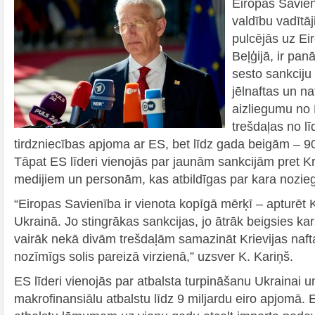
Eiropas Savien
valdību vadītāj
pulcējās uz Ei
Beļģijā, ir pa
sesto sankciju
jēlnaftas un n
aizliegumu no K
trešdaļas no lī
tirdzniecības apjoma ar ES, bet līdz gada beigām – 
Tāpat ES līderi vienojās par jaunām sankcijām pret 
medijiem un personām, kas atbildīgas par kara nozi
“Eiropas Savienība ir vienota kopīgā mērķī – apturēt K
Ukrainā. Jo stingrākas sankcijas, jo ātrāk beigsies k
vairāk nekā divām trešdaļām samazināt Krievijas naft
nozīmīgs solis pareizā virzienā,” uzsver K. Kariņš.
ES līderi vienojās par atbalsta turpināšanu Ukrainai u
makrofinansiālu atbalstu līdz 9 miljardu eiro apjomā. E