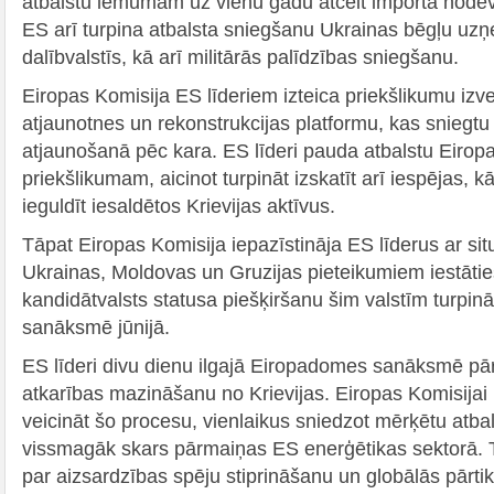
atbalstu lēmumam uz vienu gadu atcelt importa node
ES arī turpina atbalsta sniegšanu Ukrainas bēgļu u
dalībvalstīs, kā arī militārās palīdzības sniegšanu.
Eiropas Komisija ES līderiem izteica priekšlikumu izv
atjaunotnes un rekonstrukcijas platformu, kas sniegtu
atjaunošanā pēc kara. ES līderi pauda atbalstu Eirop
priekšlikumam, aicinot turpināt izskatīt arī iespējas, 
ieguldīt iesaldētos Krievijas aktīvus.
Tāpat Eiropas Komisija iepazīstināja ES līderus ar situ
Ukrainas, Moldovas un Gruzijas pieteikumiem iestāti
kandidātvalsts statusa piešķiršanu šim valstīm turpin
sanāksmē jūnijā.
ES līderi divu dienu ilgajā Eiropadomes sanāksmē pār
atkarības mazināšanu no Krievijas. Eiropas Komisijai 
veicināt šo procesu, vienlaikus sniedzot mērķētu atbal
vissmagāk skars pārmaiņas ES enerģētikas sektorā. T
par aizsardzības spēju stiprināšanu un globālās pārt