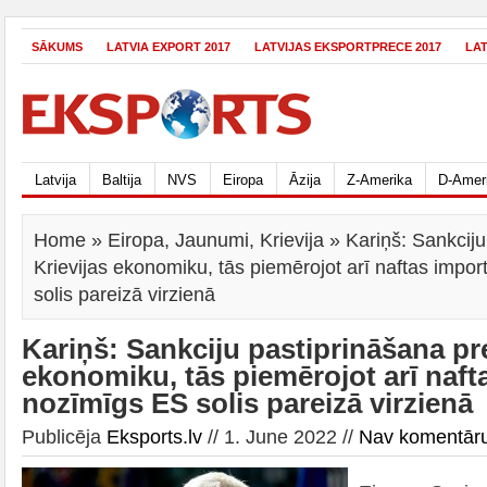
SĀKUMS
LATVIA EXPORT 2017
LATVIJAS EKSPORTPRECE 2017
LA
Latvija
Baltija
NVS
Eiropa
Āzija
Z-Amerika
D-Amer
Home
»
Eiropa
,
Jaunumi
,
Krievija
» Kariņš: Sankciju
Krievijas ekonomiku, tās piemērojot arī naftas impo
solis pareizā virzienā
Kariņš: Sankciju pastiprināšana pre
ekonomiku, tās piemērojot arī naft
nozīmīgs ES solis pareizā virzienā
Publicēja
Eksports.lv
// 1. June 2022 //
Nav komentār