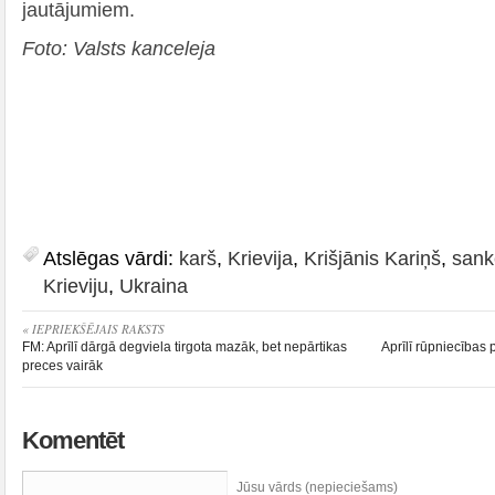
jautājumiem.
Foto: Valsts kanceleja
Atslēgas vārdi:
karš
,
Krievija
,
Krišjānis Kariņš
,
sank
Krieviju
,
Ukraina
« IEPRIEKŠĒJAIS RAKSTS
FM: Aprīlī dārgā degviela tirgota mazāk, bet nepārtikas
Aprīlī rūpniecības
preces vairāk
Komentēt
Jūsu vārds (nepieciešams)