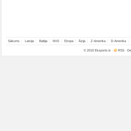
Sākums
Latvija
Baltija
NVS
Eiropa
Āzija
Z-Amerika
D-Amerika
© 2016
Eksports.lv
·
RSS
· De