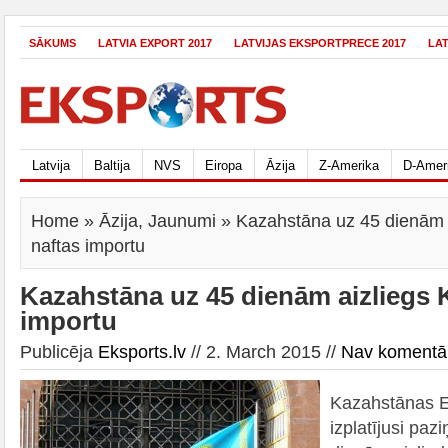
SĀKUMS
LATVIA EXPORT 2017
LATVIJAS EKSPORTPRECE 2017
LA
Latvija
Baltija
NVS
Eiropa
Āzija
Z-Amerika
D-Amer
Home
»
Āzija
,
Jaunumi
» Kazahstāna uz 45 dienām a
naftas importu
Kazahstāna uz 45 dienām aizliegs K
importu
Publicēja
Eksports.lv
// 2. March 2015 //
Nav komentā
Kazahstānas En
izplatījusi paz