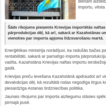
dienām aizliedz
importu, vēsta 
Šāds rīkojums pieņemts Krievijas importētās naftas
pārprodukcijas dēļ, kā arī, sakarā ar Kazahstānas 
vienoties par importa apjoma līdzsvarošanu martā.
Enerģētikas ministrija norādījusi, ka radušās bažas pa
rentabilitāti, sakarā ar pamatīgo importa pārprodukcij
vadīta, Kazahstāna Krievijas naftas importu ierobežoj
gadā.
Krievijas preču ievešana Kazahstānā apdraudot arī vie
devalvācijas dēļ, kā rezultātā rodas negodīga tirgus 
piesardzīga Astanas tirdzniecības politika.
Jaunais rīkojums par importa aizliegumu stāsies sp
pirmajā pusē.