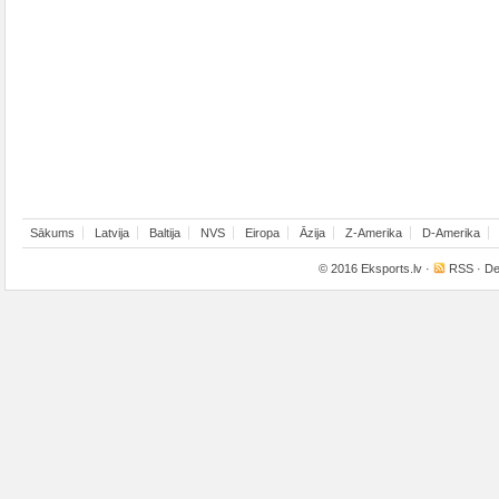
Sākums
Latvija
Baltija
NVS
Eiropa
Āzija
Z-Amerika
D-Amerika
© 2016
Eksports.lv
·
RSS
· De