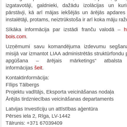
izgatavotāji, galdnieki, dažādu izolācijas un k
pārstāvji, kā arī mājas iekšējās un ārējās apdares 
instalētāji, protams, neiztrūkstoša ir arī koka māju raž
Sīkāka informācija par izstādi franču valodā –
h
bois.com
.
Uzņēmumi savu komandējuma izdevumu segšanai d
misijā var izmantot LIAA administrētās struktūrfondu
apgūšana – ārējais mārketings” atbalsta 
informācijas
šeit
.
Kontaktinformācija:
Fīlips Tālbergs
Projektu vadītājs, Eksporta veicināšanas nodaļa
Ārējās tirdzniecības veicināšanas departaments
Latvijas Investīciju un attīstības aģentūra
Pērses iela 2, Rīga, LV-1442
Tālrunis: +371 67039409