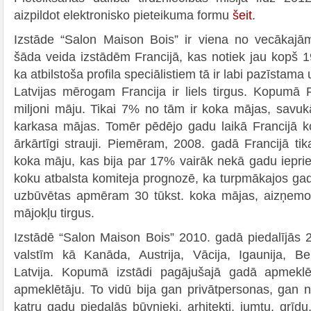
aizpildot elektronisko pieteikuma formu
šeit
.
Izstāde “Salon Maison Bois” ir viena no vecākaj
šāda veida izstādēm Francijā, kas notiek jau kopš 
ka atbilstoša profila speciālistiem tā ir labi pazīstama 
Latvijas mērogam Francija ir liels tirgus. Kopumā
miljoni māju. Tikai 7% no tām ir koka mājas, savu
karkasa mājas. Tomēr pēdējo gadu laikā Francijā ko
ārkārtīgi strauji. Piemēram, 2008. gadā Francijā ti
koka māju, kas bija par 17% vairāk nekā gadu ieprie
koku atbalsta komiteja prognozē, ka turpmākajos gad
uzbūvētas apmēram 30 tūkst. koka mājas, aizņemo
mājokļu tirgus.
Izstādē “Salon Maison Bois” 2010. gadā piedalījās 
valstīm kā Kanāda, Austrija, Vācija, Igaunija, B
Latvija. Kopumā izstādi pagājušajā gadā apmekl
apmeklētāju. To vidū bija gan privātpersonas, gan n
katru gadu piedalās būvnieki, arhitekti, jumtu, grīd