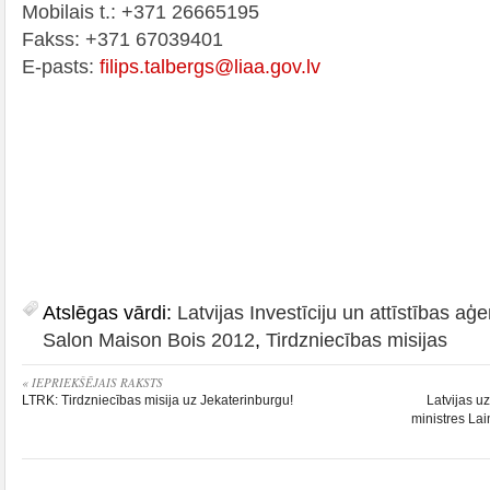
Mobilais t.: +371 26665195
Fakss: +371 67039401
E-pasts:
filips.talbergs@liaa.gov.lv
Atslēgas vārdi:
Latvijas Investīciju un attīstības aģ
Salon Maison Bois 2012
,
Tirdzniecības misijas
« IEPRIEKŠĒJAIS RAKSTS
LTRK: Tirdzniecības misija uz Jekaterinburgu!
Latvijas 
ministres La