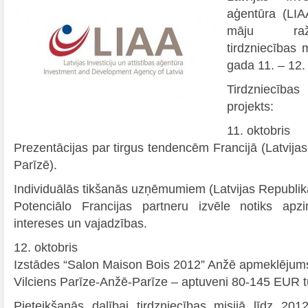
aģentūra (LIA
māju ražo
tirdzniecības 
gada 11. – 12.
Tirdzniecība
projekts:
11. oktobris
Prezentācijas par tirgus tendencēm Francijā (Latvija
Parīzē).
Individuālās tikšanās uzņēmumiem (Latvijas Republika
Potenciālo Francijas partneru izvēle notiks apz
intereses un vajadzības.
12. oktobris
Izstādes “Salon Maison Bois 2012” Anžē apmeklējum
Vilciens Parīze-Anžē-Parīze – aptuveni 80-145 EUR tu
Pieteikšanās dalībai tirdzniecības misijā līdz 20