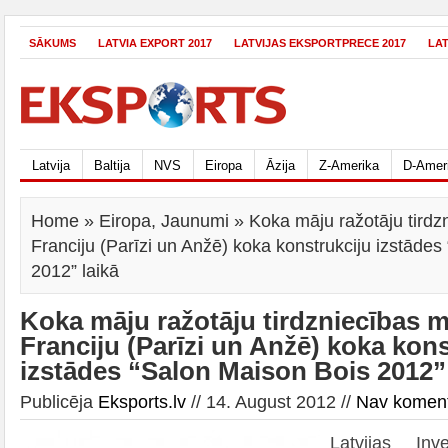
SĀKUMS
LATVIA EXPORT 2017
LATVIJAS EKSPORTPRECE 2017
LA
Latvija
Baltija
NVS
Eiropa
Āzija
Z-Amerika
D-Amer
Home
»
Eiropa
,
Jaunumi
» Koka māju ražotāju tirdzn
Franciju (Parīzi un Anžē) koka konstrukciju izstāde
2012” laikā
Koka māju ražotāju tirdzniecības m
Franciju (Parīzi un Anžē) koka kons
izstādes “Salon Maison Bois 2012” 
Publicēja
Eksports.lv
// 14. August 2012 //
Nav komen
Latvijas Inve