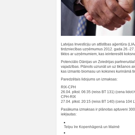
Latvijas Investīciju un attīstības aģentūra (
tirdzniecības uzņēmumus 2012. gada 26.-27. 
tiktos ar uzņēmumiem, kas ieinteresēti koks
Potenciālo Dānijas un Zviedrijas partneru/dal
vajadzības. Plānots uzrunāt un uz tikšanos aic
kas izmanto biomasu un koksnes kurināmā ti
Paredzētais lidojums un izmaksas:
RIX-CPH
26.04. plkst. 06:35 (reiss BT 131) (cena lidot.
CPH-RIX
27.04. plkst. 20:15 (reiss BT 140) (cena 104 
Pasākuma izmaksas ir plānotas aptuveni 30
iekļautas:
Telpu īre Kopenhāgenā un Malmē