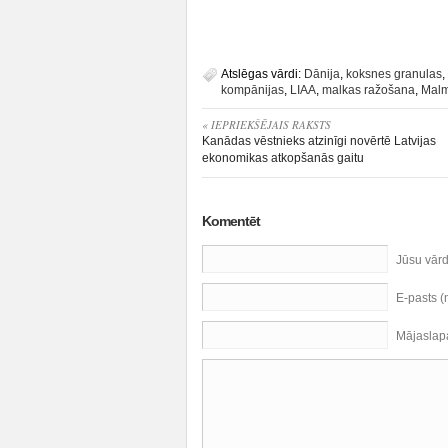
Atslēgas vārdi:
Dānija
,
koksnes granulas
,
kompānijas
,
LIAA
,
malkas ražošana
,
Mal
« IEPRIEKŠĒJAIS RAKSTS
Kanādas vēstnieks atzinīgi novērtē Latvijas
ekonomikas atkopšanās gaitu
Komentēt
Jūsu vār
E-pasts 
Mājaslap