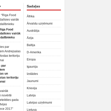
»
Sadaļas
Āfrika
Ārvalstu uzņēmumi
Riga Food
Austrālija
dalīsies vairāk
dalībnieku
Āzija
Baltija
D-Amerika
Eiropa
 par
Igaunija
iem
las un
Izstādes
tas teritoriju
Jaunumi
anai
Krievija
Latvija
Latvijas uzņēmumi
Lietuva