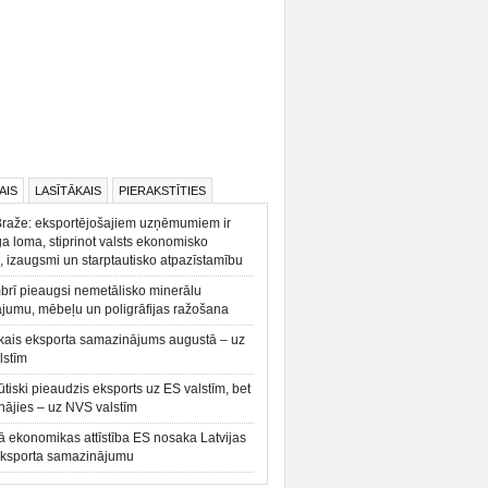
AIS
LASĪTĀKAIS
PIERAKSTĪTIES
Braže: eksportējošajiem uzņēmumiem ir
a loma, stiprinot valsts ekonomisko
, izaugsmi un starptautisko atpazīstamību
rī pieaugsi nemetālisko minerālu
ājumu, mēbeļu un poligrāfijas ražošana
kais eksporta samazinājums augustā – uz
lstīm
būtiski pieaudzis eksports uz ES valstīm, bet
ājies – uz NVS valstīm
ā ekonomikas attīstība ES nosaka Latvijas
eksporta samazinājumu