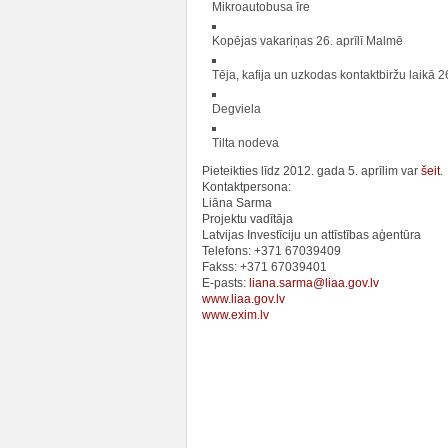
Mikroautobusa īre
Kopējas vakariņas 26. aprīlī Malmē
Tēja, kafija un uzkodas kontaktbiržu laikā 26
Degviela
Tilta nodeva
Pieteikties līdz 2012. gada 5. aprīlim var
šeit
.
Kontaktpersona:
Liāna Sarma
Projektu vadītāja
Latvijas Investīciju un attīstības aģentūra
Telefons: +371 67039409
Fakss: +371 67039401
E-pasts:
liana.sarma@liaa.gov.lv
www.liaa.gov.lv
www.exim.lv