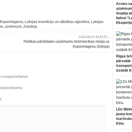
Arvien va
uzņēmumi
iespēju p
balvai “L
Kopenhāgena
,
Latvijas Investīciju un attīstības aģentūra
,
Latvijas
Eksportp
me
,
uzņēmumi
,
Zviedrija
NĀKAMAIS RAKSTS »
Pārtikas pārstrādes uzņēmumu tirdzniecības misija uz
Kopenhāgenu (Dānija)
Rīgas brī
pārvalde 
transport
izstādē Ķ
ds (nepieciešams)
(nepieciešams)
a
LDz Minh
jauno kon
maršrutu
Ķīnu