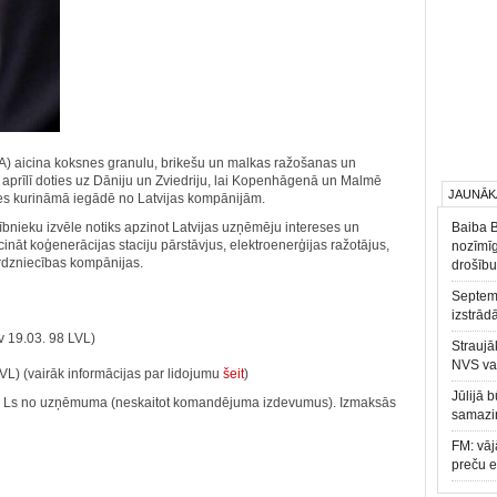
LIAA) aicina koksnes granulu, brikešu un malkas ražošanas un
aprīlī doties uz Dāniju un Zviedriju, lai Kopenhāgenā un Malmē
JAUNĀK
nes kurināmā iegādē no Latvijas kompānijām.
ībnieku izvēle notiks apzinot Latvijas uzņēmēju intereses un
Baiba 
ināt koģenerācijas staciju pārstāvjus, elektroenerģijas ražotājus,
nozīmīg
rdzniecības kompānijas.
drošību
Septemb
izstrād
lv 19.03. 98 LVL)
Straujā
NVS va
LVL) (vairāk informācijas par lidojumu
šeit
)
Jūlijā 
0 Ls no uzņēmuma (neskaitot komandējuma izdevumus). Izmaksās
samazin
FM: vāj
preču 