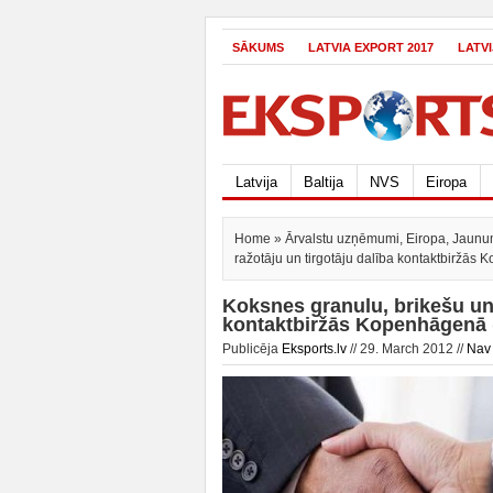
SĀKUMS
LATVIA EXPORT 2017
LATV
Latvija
Baltija
NVS
Eiropa
Home
»
Ārvalstu uzņēmumi
,
Eiropa
,
Jaunu
ražotāju un tirgotāju dalība kontaktbiržās
Koksnes granulu, brikešu un 
kontaktbiržās Kopenhāgenā (
Publicēja
Eksports.lv
// 29. March 2012 //
Nav