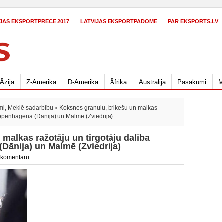
IJAS EKSPORTPRECE 2017
LATVIJAS EKSPORTPADOME
PAR EKSPORTS.LV
Āzija
Z-Amerika
D-Amerika
Āfrika
Austrālija
Pasākumi
M
mi
,
Meklē sadarbību
» Koksnes granulu, brikešu un malkas
 Kopenhāgenā (Dānija) un Malmē (Zviedrija)
malkas ražotāju un tirgotāju dalība
Dānija) un Malmē (Zviedrija)
 komentāru