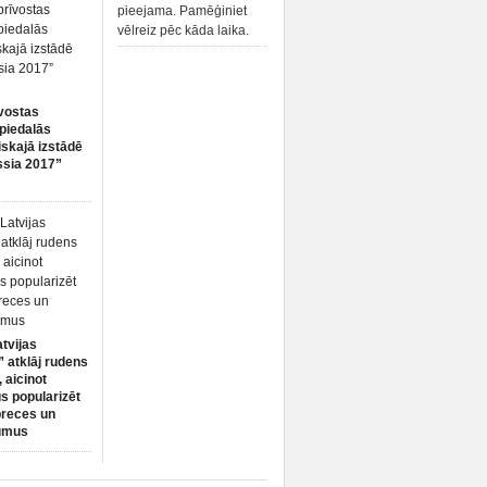
pieejama. Pamēģiniet
vēlreiz pēc kāda laika.
vostas
piedalās
iskajā izstādē
ssia 2017”
atvijas
 atklāj rudens
 aicinot
s popularizēt
preces un
umus