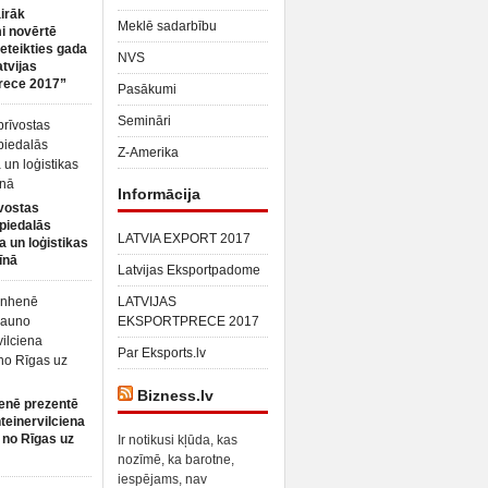
irāk
Meklē sadarbību
 novērtē
ieteikties gada
NVS
atvijas
rece 2017”
Pasākumi
Semināri
Z-Amerika
Informācija
vostas
piedalās
LATVIA EXPORT 2017
a un loģistikas
īnā
Latvijas Eksportpadome
LATVIJAS
EKSPORTPRECE 2017
Par Eksports.lv
Bizness.lv
enē prezentē
teinervilciena
 no Rīgas uz
Ir notikusi kļūda, kas
nozīmē, ka barotne,
iespējams, nav