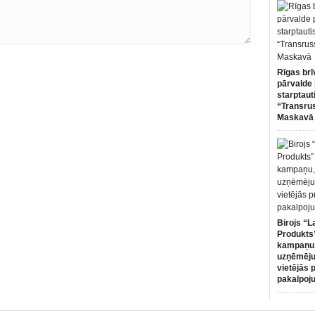
Rīgas brī
pārvalde 
starptaut
“Transru
Maskavā
Birojs “L
Produkts”
kampaņu,
uzņēmēju
vietējās 
pakalpoj