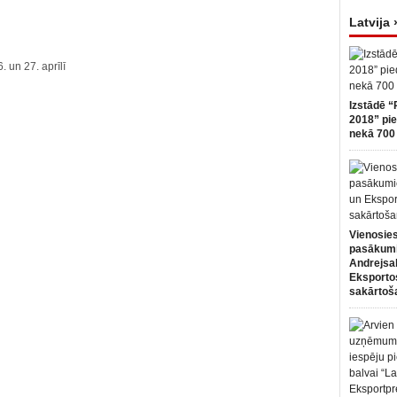
Latvija 
. un 27. aprīlī
Izstādē “
2018” pie
nekā 700 
Vienosies
pasākum
Andrejsa
Eksportos
sakārtoš